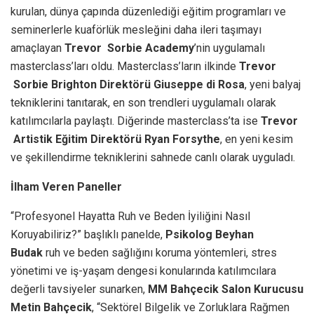
kurulan, dünya çapında düzenlediği eğitim programları ve
seminerlerle kuaförlük mesleğini daha ileri taşımayı
amaçlayan
Trevor Sorbie Academy
’nin uygulamalı
masterclass’ları oldu. Masterclass’ların ilkinde
Trevor
Sorbie Brighton Direktörü Giuseppe di Rosa
, yeni balyaj
tekniklerini tanıtarak, en son trendleri uygulamalı olarak
katılımcılarla paylaştı. Diğerinde masterclass’ta ise
Trevor
Artistik Eğitim Direktörü Ryan Forsythe
, en yeni kesim
ve şekillendirme tekniklerini sahnede canlı olarak uyguladı.
İlham Veren Paneller
“Profesyonel Hayatta Ruh ve Beden İyiliğini Nasıl
Koruyabiliriz?” başlıklı panelde,
Psikolog Beyhan
Budak
ruh ve beden sağlığını koruma yöntemleri, stres
yönetimi ve iş-yaşam dengesi konularında katılımcılara
değerli tavsiyeler sunarken,
MM Bahçecik Salon Kurucusu
Metin Bahçecik
, “Sektörel Bilgelik ve Zorluklara Rağmen