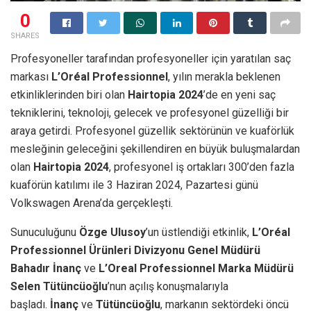
0
SHARES
Profesyoneller tarafından profesyoneller için yaratılan saç
markası
L’Oréal Professionnel
, yılın merakla beklenen
etkinliklerinden biri olan
Hairtopia 2024
’de en yeni saç
tekniklerini, teknoloji, gelecek ve profesyonel güzelliği bir
araya getirdi. Profesyonel güzellik sektörünün ve kuaförlük
mesleğinin geleceğini şekillendiren en büyük buluşmalardan
olan
Hairtopia 2024
, profesyonel iş ortakları 300’den fazla
kuaförün katılımı ile 3 Haziran 2024, Pazartesi günü
Volkswagen Arena’da gerçekleşti.
Sunuculuğunu
Özge Ulusoy
’un üstlendiği etkinlik,
L’Oréal
Professionnel Ürünleri Divizyonu Genel Müdürü
Bahadır İnanç
ve
L’Oreal Professionnel Marka Müdürü
Selen Tütüncüoğlu
’nun açılış konuşmalarıyla
başladı.
İnanç
ve
Tütüncüoğlu
, markanın sektördeki öncü