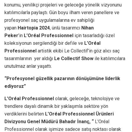
konumu, yenilikçi projeleri ve geleceğe yönelik vizyonunu
katılımcılarla paylaştı. Gün boyu ilham veren panellere ve
profesyonel saç uygulamalarına ev sahipliği
yapan
Hairtopia 2024
, ünlü tasarımcı
Nihan
Peker
’in
L’Oréal Professionnel
için tasarladığı özel
koleksiyonun sergilendiği bir defile ve
L’Oréal
Professionnel
artistik ekibi Le Collectif’in göz alıcı saç
tasarımlarının yer aldığı
Le Collectif Show
ile katılımcılara
unutulmaz anlar yaşattı.
“Profesyonel güzellik pazarının dönüşümüne liderlik
ediyoruz”
L’Oréal Professionnel
olarak, geleceğe, teknolojiye ve
trendlere dayalı dinamik bir yaklaşımla sektöre yön
verdiklerini belirten
L’Oréal Professionnel Ürünleri
Divizyonu Genel Müdürü Bahadır İnanç, “
L’Oréal
Professionnel olarak işimize sadece satış noktası olarak