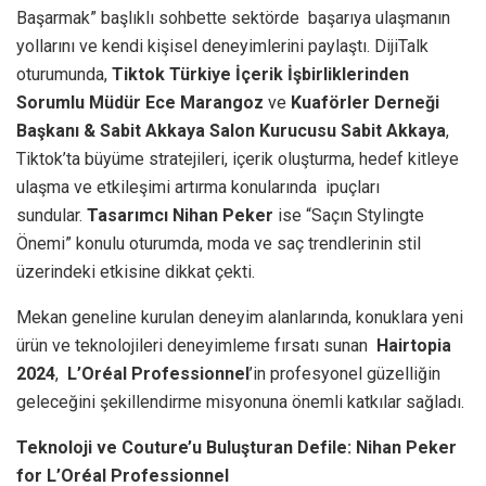
Başarmak” başlıklı sohbette sektörde başarıya ulaşmanın
yollarını ve kendi kişisel deneyimlerini paylaştı. DijiTalk
oturumunda,
Tiktok Türkiye İçerik İşbirliklerinden
Sorumlu Müdür Ece Marangoz
ve
Kuaförler Derneği
Başkanı & Sabit Akkaya Salon Kurucusu Sabit Akkaya
,
Tiktok’ta büyüme stratejileri, içerik oluşturma, hedef kitleye
ulaşma ve etkileşimi artırma konularında ipuçları
sundular.
Tasarımcı Nihan Peker
ise “Saçın Stylingte
Önemi” konulu oturumda, moda ve saç trendlerinin stil
üzerindeki etkisine dikkat çekti.
Mekan geneline kurulan deneyim alanlarında, konuklara yeni
ürün ve teknolojileri deneyimleme fırsatı sunan
Hairtopia
2024
,
L’Oréal Professionnel
’in profesyonel güzelliğin
geleceğini şekillendirme misyonuna önemli katkılar sağladı.
Teknoloji ve Couture’u Buluşturan Defile: Nihan Peker
for L’Oréal Professionnel