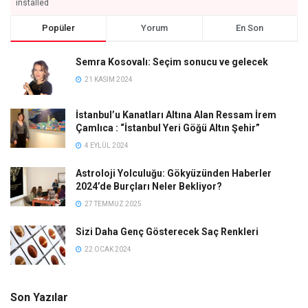
installed
Popüler
Yorum
En Son
Semra Kosovalı: Seçim sonucu ve gelecek
21 KASIM 2024
İstanbul’u Kanatları Altına Alan Ressam İrem
Çamlıca : “İstanbul Yeri Göğü Altın Şehir”
4 EYLÜL 2024
Astroloji Yolculuğu: Gökyüzünden Haberler
2024’de Burçları Neler Bekliyor?
27 TEMMUZ 2025
Sizi Daha Genç Gösterecek Saç Renkleri
22 OCAK 2024
Son Yazılar