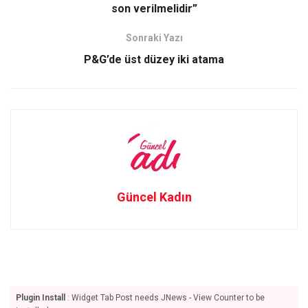
son verilmelidir”
k
n
Sonraki Yazı
P&G’de üst düzey iki atama
Güncel Kadın
Plugin Install
: Widget Tab Post needs JNews - View Counter to be