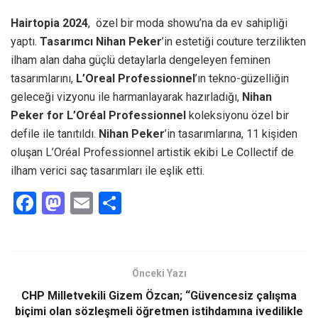
Hairtopia 2024
, özel bir moda showu’na da ev sahipliği
yaptı.
Tasarımcı Nihan Peker
’in estetiği couture terzilikten
ilham alan daha güçlü detaylarla dengeleyen feminen
tasarımlarını,
L’Oreal Professionnel
’ın tekno-güzelliğin
geleceği vizyonu ile harmanlayarak hazırladığı,
Nihan
Peker for L’Oréal Professionnel
koleksiyonu özel bir
defile ile tanıtıldı.
Nihan Peker
’in tasarımlarına, 11 kişiden
oluşan L’Oréal Professionnel artistik ekibi Le Collectif de
ilham verici saç tasarımları ile eşlik etti.
F
M
E
S
a
a
m
h
ce
st
ail
ar
b
o
e
Önceki Yazı
o
d
CHP Milletvekili Gizem Özcan; “Güvencesiz çalışma
o
o
biçimi olan sözleşmeli öğretmen istihdamına ivedilikle