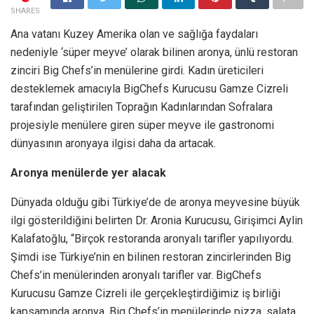
SHARES
Ana vatanı Kuzey Amerika olan ve sağlığa faydaları
nedeniyle ‘süper meyve’ olarak bilinen aronya, ünlü restoran
zinciri Big Chefs’in menülerine girdi. Kadın üreticileri
desteklemek amacıyla BigChefs Kurucusu Gamze Cizreli
tarafından geliştirilen Toprağın Kadınlarından Sofralara
projesiyle menülere giren süper meyve ile gastronomi
dünyasının aronyaya ilgisi daha da artacak.
Aronya menülerde yer alacak
Dünyada olduğu gibi Türkiye’de de aronya meyvesine büyük
ilgi gösterildiğini belirten Dr. Aronia Kurucusu, Girişimci Aylin
Kalafatoğlu, “Birçok restoranda aronyalı tarifler yapılıyordu.
Şimdi ise Türkiye’nin en bilinen restoran zincirlerinden Big
Chefs’in menülerinden aronyalı tarifler var. BigChefs
Kurucusu Gamze Cizreli ile gerçekleştirdiğimiz iş birliği
kapsamında aronya, Big Chefs’in menülerinde pizza, salata