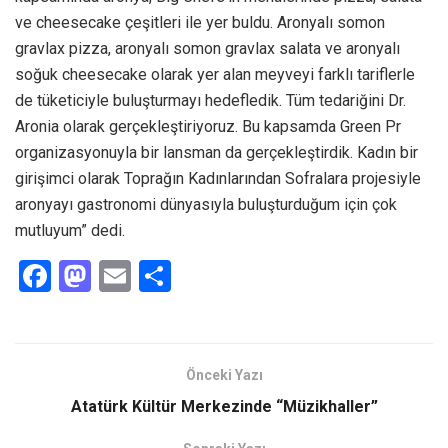
ve cheesecake çeşitleri ile yer buldu. Aronyalı somon
gravlax pizza, aronyalı somon gravlax salata ve aronyalı
soğuk cheesecake olarak yer alan meyveyi farklı tariflerle
de tüketiciyle buluşturmayı hedefledik. Tüm tedariğini Dr.
Aronia olarak gerçekleştiriyoruz. Bu kapsamda Green Pr
organizasyonuyla bir lansman da gerçekleştirdik. Kadın bir
girişimci olarak Toprağın Kadınlarından Sofralara projesiyle
aronyayı gastronomi dünyasıyla buluşturduğum için çok
mutluyum” dedi.
F
M
E
S
a
a
m
h
ce
st
ail
ar
b
o
e
Önceki Yazı
o
d
Atatürk Kültür Merkezinde “Müzikhaller”
o
o