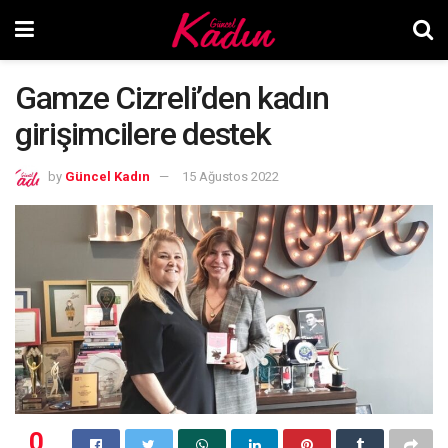
Gamze Cizreli’den kadın
girişimcilere destek
by
Güncel Kadın
15 Ağustos 2022
0