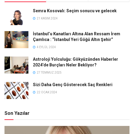
Semra Kosovalı: Seçim sonucu ve gelecek
21 KASIM 2024
İstanbul’u Kanatları Altına Alan Ressam İrem
Çamlıca : “İstanbul Yeri Göğü Altın Şehir”
4 EYLÜL 2024
Astroloji Yolculuğu: Gökyüzünden Haberler
2024’de Burçları Neler Bekliyor?
27 TEMMUZ 2025
Sizi Daha Genç Gösterecek Saç Renkleri
22 OCAK 2024
Son Yazılar