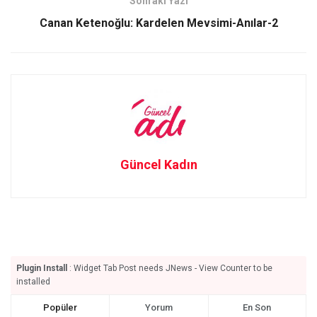
Sonraki Yazı
k
n
Canan Ketenoğlu: Kardelen Mevsimi-Anılar-2
Güncel Kadın
Plugin Install
: Widget Tab Post needs JNews - View Counter to be
installed
Popüler
Yorum
En Son