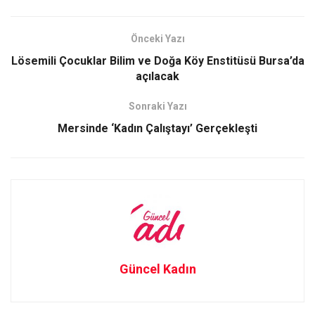
ce
st
ail
ar
b
o
e
Önceki Yazı
o
d
Lösemili Çocuklar Bilim ve Doğa Köy Enstitüsü Bursa’da
o
o
açılacak
k
n
Sonraki Yazı
Mersinde ‘Kadın Çalıştayı’ Gerçekleşti
Güncel Kadın