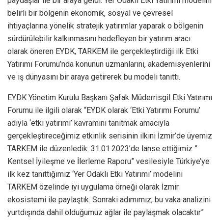
paydaşlar ile bir araya geldi. Yer Odaklı Etki Yatırımı modelini
belirli bir bölgenin ekonomik, sosyal ve çevresel
ihtiyaçlarına yönelik stratejik yatırımlar yaparak o bölgenin
sürdürülebilir kalkınmasını hedefleyen bir yatırım aracı
olarak öneren EYDK, TARKEM ile gerçekleştirdiği ilk Etki
Yatırımı Forumu’nda konunun uzmanlarını, akademisyenlerini
ve iş dünyasını bir araya getirerek bu modeli tanıttı.
EYDK Yönetim Kurulu Başkanı Şafak Müderrisgil Etki Yatırımı
Forumu ile ilgili olarak “EYDK olarak ‘Etki Yatırımı Forumu’
adıyla ‘etki yatırımı’ kavramını tanıtmak amacıyla
gerçekleştireceğimiz etkinlik serisinin ilkini İzmir’de üyemiz
TARKEM ile düzenledik. 31.01.2023’de lanse ettiğimiz ”
Kentsel İyileşme ve İlerleme Raporu” vesilesiyle Türkiye’ye
ilk kez tanıttığımız ‘Yer Odaklı Etki Yatırımı’ modelini
TARKEM özelinde iyi uygulama örneği olarak İzmir
ekosistemi ile paylaştık. Sonraki adımımız, bu vaka analizini
yurtdışında dahil olduğumuz ağlar ile paylaşmak olacaktır”