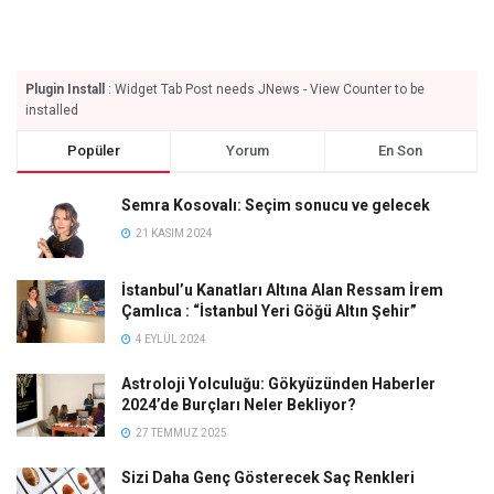
Plugin Install
: Widget Tab Post needs JNews - View Counter to be
installed
Popüler
Yorum
En Son
Semra Kosovalı: Seçim sonucu ve gelecek
21 KASIM 2024
İstanbul’u Kanatları Altına Alan Ressam İrem
Çamlıca : “İstanbul Yeri Göğü Altın Şehir”
4 EYLÜL 2024
Astroloji Yolculuğu: Gökyüzünden Haberler
2024’de Burçları Neler Bekliyor?
27 TEMMUZ 2025
Sizi Daha Genç Gösterecek Saç Renkleri