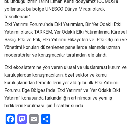
bulunduğu İzmir Tarihi Liman Kenti dosyamız ICOMOS’a
yollanarak bu bölge UNESCO Dünya Mirası olarak
tescillensin.”
Etki Yatırımı Forumu’nda Etki Yatırımları, Bir Yer Odaklı Etki
Yatırımı olarak TARKEM, Yer Odaklı Etki Yatırımlarına Küresel
Bakış, Etki ve Etik, Etki Yatırımı Hikayeleri ve Etki Ölçümü ve
Yönetimi konuları düzenlenen panellerde alanında uzman
moderatörler ve konuşmacılar tarafından ele alındı.
Etki ekosistemine yön veren ulusal ve uluslararası kurum ve
kuruluşlardan konuşmacıların, özel sektör ve kamu
kuruluşlarından temsilcilerin yer aldığı bu ilk Etki Yatırımı
Forumu, Ege Bölgesi’nde ‘Etki Yatırımı’ ve ‘Yer Odaklı Etki
Yatırımı’ konusunda farkındalığın artırılması ve yeni iş
birliklerin kurulması için fırsatlar sundu.
F
M
E
S
a
a
m
h