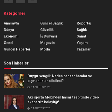
Kategoriler
Anasayfa
Güncel Sağlık
Röportaj
Dünya
Güzellik
Sağlık
Ekonomi
İş Dünyası
Sanat
Genel
Magazin
Yaşam
Güncel Haberler
Moda
Yazarlar
Son Haberler
Duygu Şengül: Neden benzer hatalar ve
pişmanlıklar silsilesi?
6 AĞUSTOS 2026
Aksigorta Mobil’den hasar tespitinde video
ekspertiz kolaylığı!
6 AĞUSTOS 2026