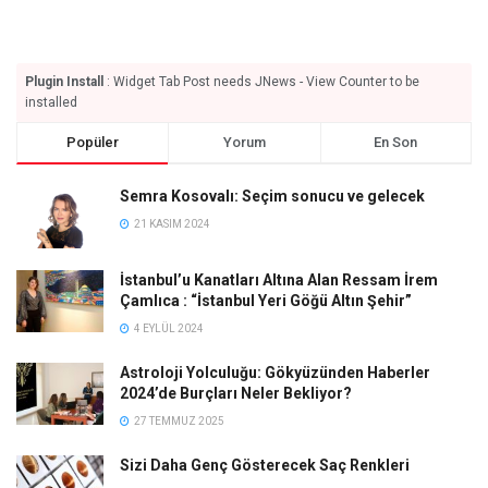
Plugin Install
: Widget Tab Post needs JNews - View Counter to be
installed
Popüler
Yorum
En Son
Semra Kosovalı: Seçim sonucu ve gelecek
21 KASIM 2024
İstanbul’u Kanatları Altına Alan Ressam İrem
Çamlıca : “İstanbul Yeri Göğü Altın Şehir”
4 EYLÜL 2024
Astroloji Yolculuğu: Gökyüzünden Haberler
2024’de Burçları Neler Bekliyor?
27 TEMMUZ 2025
Sizi Daha Genç Gösterecek Saç Renkleri