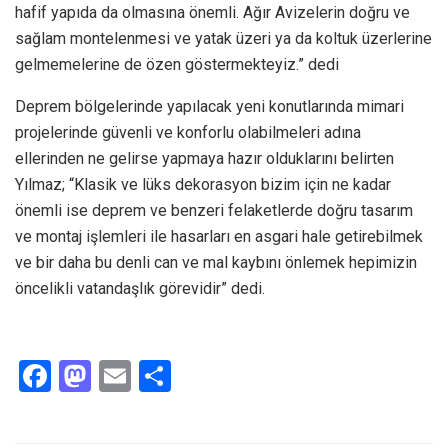
hafif yapıda da olmasına önemli. Ağır Avizelerin doğru ve
sağlam montelenmesi ve yatak üzeri ya da koltuk üzerlerine
gelmemelerine de özen göstermekteyiz.” dedi
Deprem bölgelerinde yapılacak yeni konutlarında mimari
projelerinde güvenli ve konforlu olabilmeleri adına
ellerinden ne gelirse yapmaya hazır olduklarını belirten
Yılmaz; “Klasik ve lüks dekorasyon bizim için ne kadar
önemli ise deprem ve benzeri felaketlerde doğru tasarım
ve montaj işlemleri ile hasarları en asgari hale getirebilmek
ve bir daha bu denli can ve mal kaybını önlemek hepimizin
öncelikli vatandaşlık görevidir” dedi.
F
M
E
S
a
a
m
h
ce
st
ail
ar