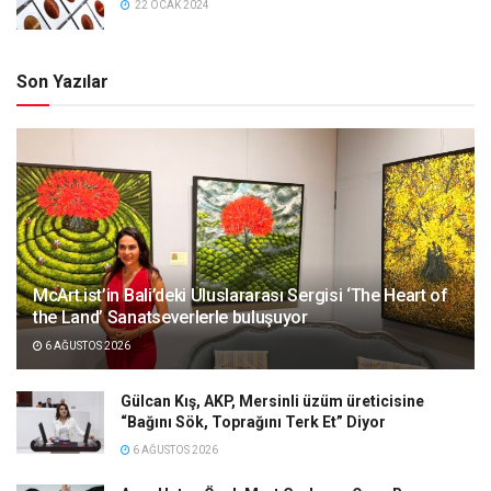
22 OCAK 2024
Son Yazılar
McArt.ist’in Bali’deki Uluslararası Sergisi ‘The Heart of
the Land’ Sanatseverlerle buluşuyor
6 AĞUSTOS 2026
Gülcan Kış, AKP, Mersinli üzüm üreticisine
“Bağını Sök, Toprağını Terk Et” Diyor
6 AĞUSTOS 2026