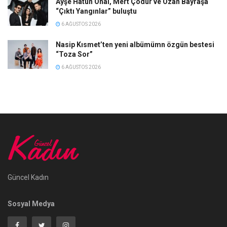
Ayşe Hatun Önal, Mert Çodur ve Ozan Bayraşa
“Çıktı Yangınlar” buluştu
6 AĞUSTOS 2026
Nasip Kısmet’ten yeni albümümn özgün bestesi
“Toza Sor”
6 AĞUSTOS 2026
Güncel Kadın
Sosyal Medya