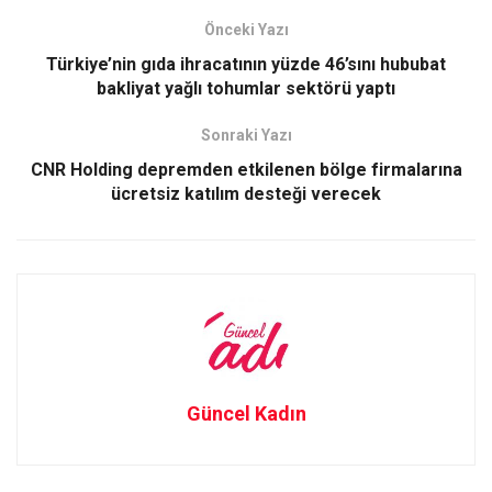
b
o
e
Önceki Yazı
o
d
Türkiye’nin gıda ihracatının yüzde 46’sını hububat
o
o
bakliyat yağlı tohumlar sektörü yaptı
k
n
Sonraki Yazı
CNR Holding depremden etkilenen bölge firmalarına
ücretsiz katılım desteği verecek
Güncel Kadın