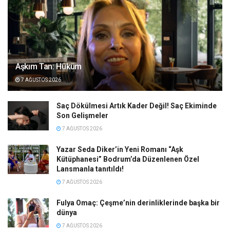
Aşkım Tan: Hüküm
7 AĞUSTOS 2026
Saç Dökülmesi Artık Kader Değil! Saç Ekiminde
Son Gelişmeler
7 AĞUSTOS 2026
Yazar Seda Diker’in Yeni Romanı “Aşk
Kütüphanesi” Bodrum’da Düzenlenen Özel
Lansmanla tanıtıldı!
7 AĞUSTOS 2026
Fulya Omaç: Çeşme’nin derinliklerinde başka bir
dünya
7 AĞUSTOS 2026