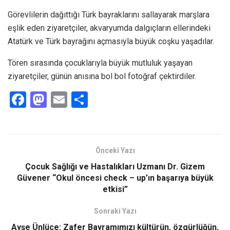
Görevlilerin dağıttığı Türk bayraklarını sallayarak marşlara
eşlik eden ziyaretçiler, akvaryumda dalgıçların ellerindeki
Atatürk ve Türk bayrağını açmasıyla büyük coşku yaşadılar.
Tören sırasında çocuklarıyla büyük mutluluk yaşayan
ziyaretçiler, günün anısına bol bol fotoğraf çektirdiler.
F
M
E
S
a
a
m
h
ce
st
ail
ar
b
o
e
Önceki Yazı
o
d
Çocuk Sağlığı ve Hastalıkları Uzmanı Dr. Gizem
o
o
Güvener “Okul öncesi check – up’ın başarıya büyük
etkisi”
k
n
Sonraki Yazı
Ayşe Ünlüce: Zafer Bayramımızı kültürün, özgürlüğün,