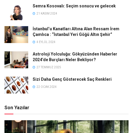
Semra Kosovalı: Seçim sonucu ve gelecek
21 KASIM 2024
İstanbul’u Kanatları Altına Alan Ressam İrem
Çamlıca : “İstanbul Yeri Göğü Altın Şehir”
4 EYLÜL 2024
Astroloji Yolculuğu: Gökyüzünden Haberler
2024’de Burçları Neler Bekliyor?
27 TEMMUZ 2025
Sizi Daha Genç Gösterecek Saç Renkleri
22 OCAK 2024
Son Yazılar