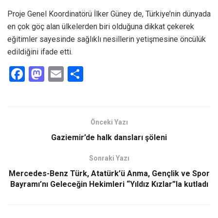
Proje Genel Koordinatörü İlker Güney de, Türkiye’nin dünyada
en çok göç alan ülkelerden biri olduğuna dikkat çekerek
eğitimler sayesinde sağlıklı nesillerin yetişmesine öncülük
edildiğini ifade etti.
F
M
E
S
a
a
m
h
ce
st
ail
ar
b
o
e
Önceki Yazı
o
d
Gaziemir’de halk dansları şöleni
o
o
Sonraki Yazı
k
n
Mercedes-Benz Türk, Atatürk’ü Anma, Gençlik ve Spor
Bayramı’nı Geleceğin Hekimleri “Yıldız Kızlar”la kutladı