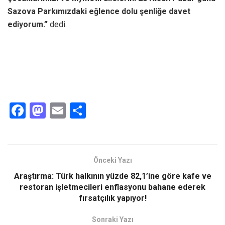
Sazova Parkımızdaki eğlence dolu şenliğe davet
ediyorum.”
dedi.
F
M
E
S
a
a
m
h
ce
st
ail
ar
b
o
e
Önceki Yazı
o
d
Araştırma: Türk halkının yüzde 82,1’ine göre kafe ve
o
o
restoran işletmecileri enflasyonu bahane ederek
fırsatçılık yapıyor!
k
n
Sonraki Yazı