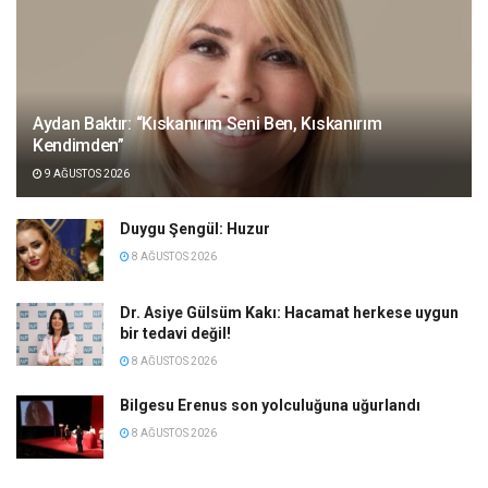
Aydan Baktır: “Kıskanırım Seni Ben, Kıskanırım
Kendimden”
9 AĞUSTOS 2026
Duygu Şengül: Huzur
8 AĞUSTOS 2026
Dr. Asiye Gülsüm Kakı: Hacamat herkese uygun
bir tedavi değil!
8 AĞUSTOS 2026
Bilgesu Erenus son yolculuğuna uğurlandı
8 AĞUSTOS 2026