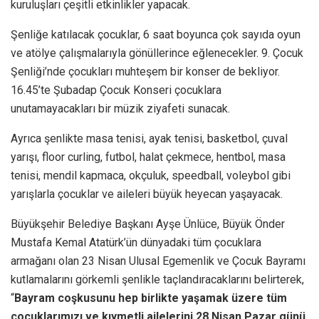
kuruluşları çeşitli etkinlikler yapacak.
Şenliğe katılacak çocuklar, 6 saat boyunca çok sayıda oyun
ve atölye çalışmalarıyla gönüllerince eğlenecekler. 9. Çocuk
Şenliği’nde çocukları muhteşem bir konser de bekliyor.
16.45’te Şubadap Çocuk Konseri çocuklara
unutamayacakları bir müzik ziyafeti sunacak.
Ayrıca şenlikte masa tenisi, ayak tenisi, basketbol, çuval
yarışı, floor curling, futbol, halat çekmece, hentbol, masa
tenisi, mendil kapmaca, okçuluk, speedball, voleybol gibi
yarışlarla çocuklar ve aileleri büyük heyecan yaşayacak.
Büyükşehir Belediye Başkanı Ayşe Ünlüce, Büyük Önder
Mustafa Kemal Atatürk’ün dünyadaki tüm çocuklara
armağanı olan 23 Nisan Ulusal Egemenlik ve Çocuk Bayramı
kutlamalarını görkemli şenlikle taçlandıracaklarını belirterek,
“
Bayram coşkusunu hep birlikte yaşamak üzere tüm
çocuklarımızı ve kıymetli ailelerini 28 Nisan Pazar günü