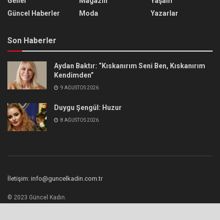
Genel
Magazin
Yaşam
Güncel Haberler
Moda
Yazarlar
Son Haberler
Aydan Baktır: “Kıskanırım Seni Ben, Kıskanırım
Kendimden”
9 AĞUSTOS 2026
Duygu Şengül: Huzur
8 AĞUSTOS 2026
İletişim: info@guncelkadin.com.tr
© 2023 Güncel Kadın.