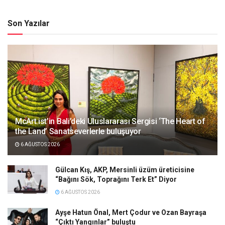
Son Yazılar
McArt.ist’in Bali’deki Uluslararası Sergisi ‘The Heart of
the Land’ Sanatseverlerle buluşuyor
6 AĞUSTOS 2026
Gülcan Kış, AKP, Mersinli üzüm üreticisine
“Bağını Sök, Toprağını Terk Et” Diyor
6 AĞUSTOS 2026
Ayşe Hatun Önal, Mert Çodur ve Ozan Bayraşa
“Çıktı Yangınlar” buluştu