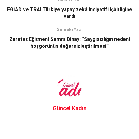
o
d
EGİAD ve TRAI Türkiye yapay zekâ insiyatifi işbirliğine
o
o
vardı
k
n
Sonraki Yazı
Zarafet Eğitmeni Semra Binay: “Saygısızlığın nedeni
hoşgörünün değersizleştirilmesi”
Güncel Kadın