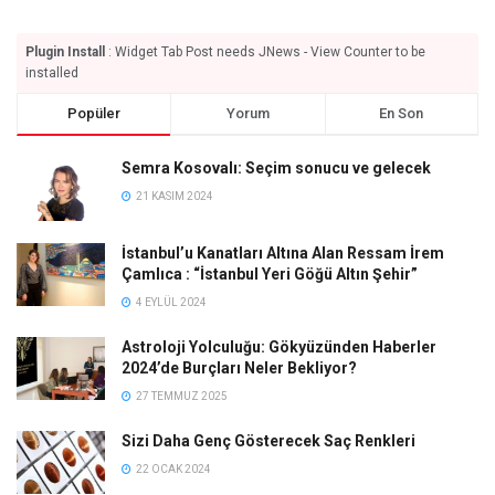
Plugin Install
: Widget Tab Post needs JNews - View Counter to be
installed
Popüler
Yorum
En Son
Semra Kosovalı: Seçim sonucu ve gelecek
21 KASIM 2024
İstanbul’u Kanatları Altına Alan Ressam İrem
Çamlıca : “İstanbul Yeri Göğü Altın Şehir”
4 EYLÜL 2024
Astroloji Yolculuğu: Gökyüzünden Haberler
2024’de Burçları Neler Bekliyor?
27 TEMMUZ 2025
Sizi Daha Genç Gösterecek Saç Renkleri
22 OCAK 2024