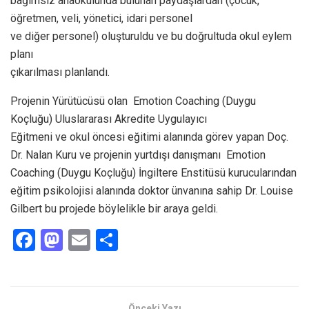
bağımsız anaokulunda bulunan paydaşlardan (çocuk,
öğretmen, veli, yönetici, idari personel
ve diğer personel) oluşturuldu ve bu doğrultuda okul eylem
planı
çıkarılması planlandı.
Projenin Yürütücüsü olan Emotion Coaching (Duygu
Koçluğu) Uluslararası Akredite Uygulayıcı
Eğitmeni ve okul öncesi eğitimi alanında görev yapan Doç.
Dr. Nalan Kuru ve projenin yurtdışı danışmanı Emotion
Coaching (Duygu Koçluğu) İngiltere Enstitüsü kurucularından
eğitim psikolojisi alanında doktor ünvanına sahip Dr. Louise
Gilbert bu projede böylelikle bir araya geldi.
F
M
E
S
a
a
m
h
ce
st
ail
ar
b
o
e
Önceki Yazı