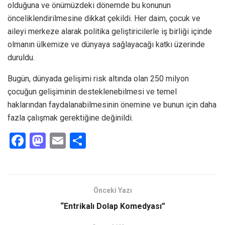
olduğuna ve önümüzdeki dönemde bu konunun
önceliklendirilmesine dikkat çekildi. Her daim, çocuk ve
aileyi merkeze alarak politika geliştiricilerle iş birliği içinde
olmanın ülkemize ve dünyaya sağlayacağı katkı üzerinde
duruldu.
Bugün, dünyada gelişimi risk altında olan 250 milyon
çocuğun gelişiminin desteklenebilmesi ve temel
haklarından faydalanabilmesinin önemine ve bunun için daha
fazla çalışmak gerektiğine değinildi.
F
M
E
S
a
a
m
h
ce
st
ail
ar
b
o
e
Önceki Yazı
o
d
“Entrikalı Dolap Komedyası”
o
o