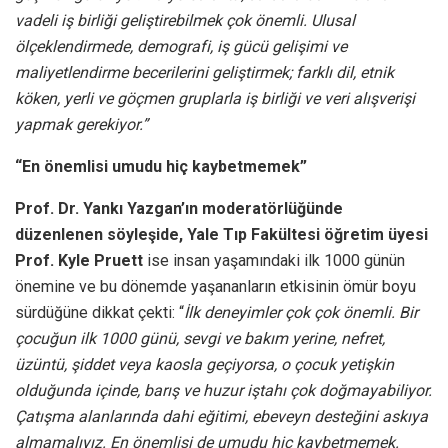
vadeli iş birliği geliştirebilmek çok önemli. Ulusal
ölçeklendirmede, demografi, iş gücü gelişimi ve
maliyetlendirme becerilerini geliştirmek; farklı dil, etnik
köken, yerli ve göçmen gruplarla iş birliği ve veri alışverişi
yapmak gerekiyor.”
“En önemlisi umudu hiç kaybetmemek”
Prof. Dr. Yankı Yazgan’ın moderatörlüğünde
düzenlenen söyleşide, Yale Tıp Fakültesi öğretim üyesi
Prof.
Kyle Pruett
ise insan yaşamındaki ilk 1000 günün
önemine ve bu dönemde yaşananların etkisinin ömür boyu
sürdüğüne dikkat çekti: “
İlk deneyimler çok çok önemli. Bir
çocuğun ilk 1000 günü, sevgi ve bakım yerine, nefret,
üzüntü, şiddet veya kaosla geçiyorsa, o çocuk yetişkin
olduğunda içinde, barış ve huzur iştahı çok doğmayabiliyor.
Çatışma alanlarında dahi eğitimi, ebeveyn desteğini askıya
almamalıyız. En önemlisi de umudu hiç kaybetmemek.