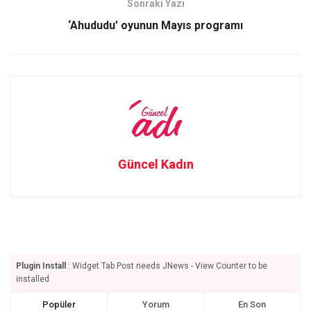
Sonraki Yazı
k
n
‘Ahududu’ oyunun Mayıs programı
Güncel Kadın
Plugin Install
: Widget Tab Post needs JNews - View Counter to be
installed
Popüler
Yorum
En Son