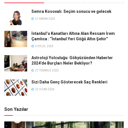
Semra Kosovalı: Seçim sonucu ve gelecek
21 KASIM 2024
İstanbul’u Kanatları Altına Alan Ressam İrem
Çamlıca : “İstanbul Yeri Göğü Altın Şehir”
4 EYLÜL 2024
Astroloji Yolculuğu: Gökyüzünden Haberler
2024’de Burçları Neler Bekliyor?
27 TEMMUZ 2025
Sizi Daha Genç Gösterecek Saç Renkleri
22 OCAK 2024
Son Yazılar