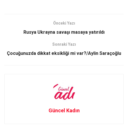
a
a
m
h
ce
st
ail
ar
b
o
e
Önceki Yazı
o
d
Rusya Ukrayna savaşı masaya yatırıldı
o
o
Sonraki Yazı
k
n
Çocuğunuzda dikkat eksikliği mi var?/Aylin Saraçoğlu
Güncel Kadın