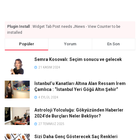
Plugin Install
: Widget Tab Post needs JNews - View Counter to be
installed
Popüler
Yorum
En Son
Semra Kosovalı: Seçim sonucu ve gelecek
21 KASIM 2024
İstanbul’u Kanatları Altına Alan Ressam İrem
Çamlıca : “İstanbul Yeri Göğü Altın Şehir”
4 EYLÜL 2024
Astroloji Yolculuğu: Gökyüzünden Haberler
2024’de Burçları Neler Bekliyor?
27 TEMMUZ 2025
Sizi Daha Genç Gösterecek Saç Renkleri