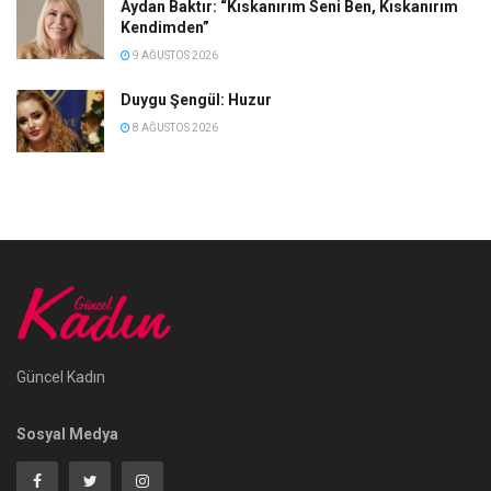
Aydan Baktır: “Kıskanırım Seni Ben, Kıskanırım
Kendimden”
9 AĞUSTOS 2026
Duygu Şengül: Huzur
8 AĞUSTOS 2026
Güncel Kadın
Sosyal Medya