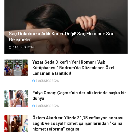
Saç Dökülmesi Artık Kader Değil! Saç Ekiminde Son
Gelişmeler
7 AĞUSTOS 2026
Yazar Seda Diker’in Yeni Romanı “Aşk
Kütüphanesi” Bodrum’da Düzenlenen Özel
Lansmanla tanıtıldı!
7 AĞUSTOS 2026
Fulya Omaç: Çeşme’nin derinliklerinde başka bir
dünya
7 AĞUSTOS 2026
Özlem Akarken: Yüzde 31,75 enflasyon sonrası
sağlık ve sosyal hizmet çalışanlarından “Kalıcı
hizmet reformu” çağrısı