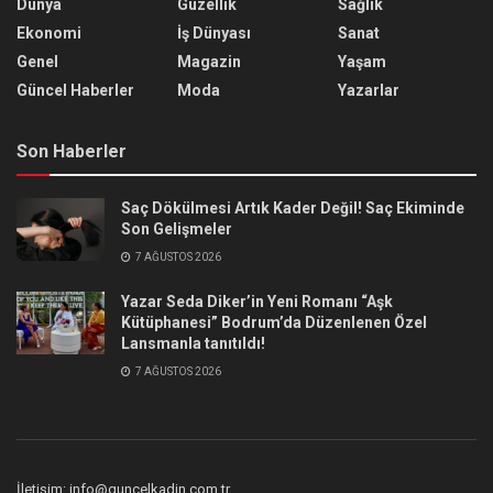
Dünya
Güzellik
Sağlık
Ekonomi
İş Dünyası
Sanat
Genel
Magazin
Yaşam
Güncel Haberler
Moda
Yazarlar
Son Haberler
Saç Dökülmesi Artık Kader Değil! Saç Ekiminde
Son Gelişmeler
7 AĞUSTOS 2026
Yazar Seda Diker’in Yeni Romanı “Aşk
Kütüphanesi” Bodrum’da Düzenlenen Özel
Lansmanla tanıtıldı!
7 AĞUSTOS 2026
İletişim: info@guncelkadin.com.tr