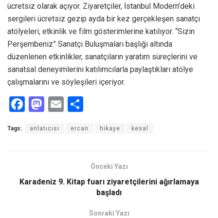
ücretsiz olarak açıyor. Ziyaretçiler, İstanbul Modern’deki
sergileri ücretsiz gezip ayda bir kez gerçekleşen sanatçı
atölyeleri, etkinlik ve film gösterimlerine katılıyor. “Sizin
Perşembeniz” Sanatçı Buluşmaları başlığı altında
düzenlenen etkinlikler, sanatçıların yaratım süreçlerini ve
sanatsal deneyimlerini katılımcılarla paylaştıkları atölye
çalışmalarını ve söyleşileri içeriyor.
F
M
E
S
a
a
m
h
Tags:
anlatıcısı
ercan
hikaye
kesal
ce
st
ail
ar
b
o
e
o
d
Önceki Yazı
o
o
Karadeniz 9. Kitap fuarı ziyaretçilerini ağırlamaya
başladı
k
n
Sonraki Yazı