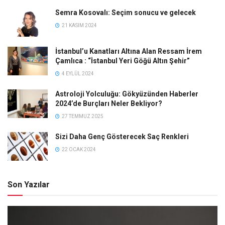
Semra Kosovalı: Seçim sonucu ve gelecek
21 KASIM 2024
İstanbul’u Kanatları Altına Alan Ressam İrem
Çamlıca : “İstanbul Yeri Göğü Altın Şehir”
4 EYLÜL 2024
Astroloji Yolculuğu: Gökyüzünden Haberler
2024’de Burçları Neler Bekliyor?
27 TEMMUZ 2025
Sizi Daha Genç Gösterecek Saç Renkleri
22 OCAK 2024
Son Yazılar