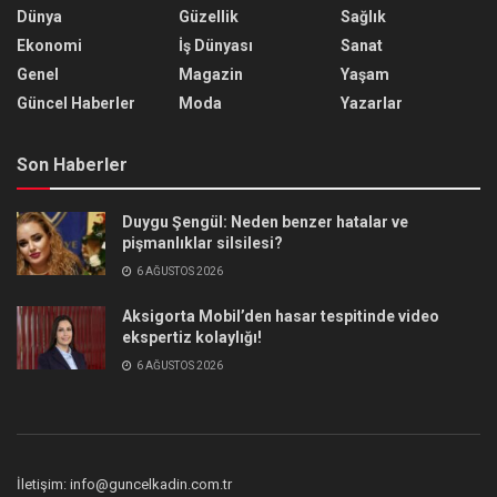
Dünya
Güzellik
Sağlık
Ekonomi
İş Dünyası
Sanat
Genel
Magazin
Yaşam
Güncel Haberler
Moda
Yazarlar
Son Haberler
Duygu Şengül: Neden benzer hatalar ve
pişmanlıklar silsilesi?
6 AĞUSTOS 2026
Aksigorta Mobil’den hasar tespitinde video
ekspertiz kolaylığı!
6 AĞUSTOS 2026
İletişim: info@guncelkadin.com.tr