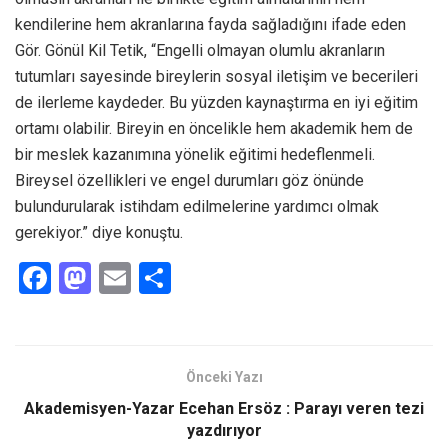
kendilerine hem akranlarına fayda sağladığını ifade eden
Gör. Gönül Kil Tetik, “Engelli olmayan olumlu akranların
tutumları sayesinde bireylerin sosyal iletişim ve becerileri
de ilerleme kaydeder. Bu yüzden kaynaştırma en iyi eğitim
ortamı olabilir. Bireyin en öncelikle hem akademik hem de
bir meslek kazanımına yönelik eğitimi hedeflenmeli.
Bireysel özellikleri ve engel durumları göz önünde
bulundurularak istihdam edilmelerine yardımcı olmak
gerekiyor.” diye konuştu.
F
M
E
S
a
a
m
h
ce
st
ail
ar
b
o
e
Önceki Yazı
o
d
Akademisyen-Yazar Ecehan Ersöz : Parayı veren tezi
o
o
yazdırıyor