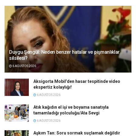
Duygu Şengül: Neden benzer hatalar ve pişmanlıklar
silsilesi?
6 AĞUSTOS 2026
Aksigorta Mobil’den hasar tespitinde video
ekspertiz kolaylığı!
6 AĞUSTOS 2026
Atık kağıdın el işi ve boyama sanatıyla
tamamladığı yolculuğu/Ata Sevgi
6 AĞUSTOS 2026
Aşkım Tan: Soru sormak suçlamak değildir