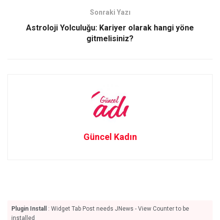
k
n
Sonraki Yazı
Astroloji Yolculuğu: Kariyer olarak hangi yöne
gitmelisiniz?
Güncel Kadın
Plugin Install
: Widget Tab Post needs JNews - View Counter to be
installed