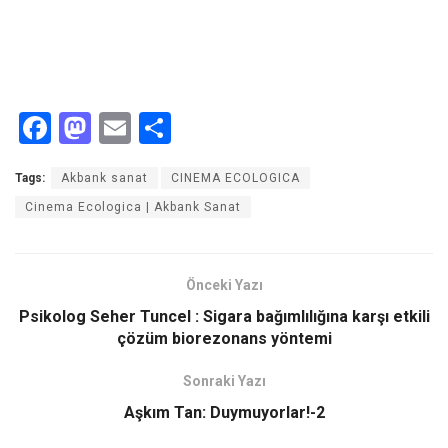
F
M
E
S
a
a
m
h
Tags:
Akbank sanat
CINEMA ECOLOGICA
ce
st
ail
ar
Cinema Ecologica | Akbank Sanat
b
o
e
o
d
o
o
Önceki Yazı
k
n
Psikolog Seher Tuncel : Sigara bağımlılığına karşı etkili
çözüm biorezonans yöntemi
Sonraki Yazı
Aşkım Tan: Duymuyorlar!-2