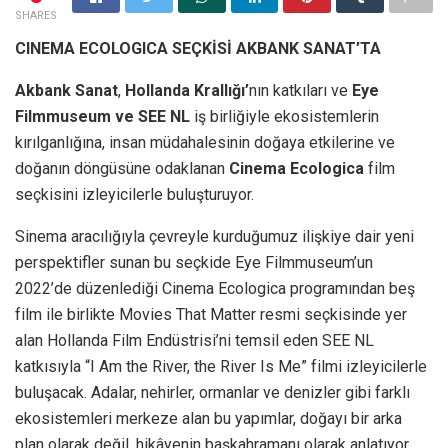
SHARES
CINEMA ECOLOGICA SEÇKİSİ AKBANK SANAT’TA
Akbank Sanat
,
Hollanda Krallığı’
nın katkıları ve
Eye
Filmmuseum ve SEE NL
iş birliğiyle ekosistemlerin
kırılganlığına, insan müdahalesinin doğaya etkilerine ve
doğanın döngüsüne odaklanan
Cinema Ecologica
film
seçkisini izleyicilerle buluşturuyor.
Sinema aracılığıyla çevreyle kurduğumuz ilişkiye dair yeni
perspektifler sunan bu seçkide Eye Filmmuseum’un
2022’de düzenlediği Cinema Ecologica programından beş
film ile birlikte Movies That Matter resmi seçkisinde yer
alan Hollanda Film Endüstrisi’ni temsil eden SEE NL
katkısıyla “I Am the River, the River Is Me” filmi izleyicilerle
buluşacak. Adalar, nehirler, ormanlar ve denizler gibi farklı
ekosistemleri merkeze alan bu yapımlar, doğayı bir arka
plan olarak değil, hikâyenin başkahramanı olarak anlatıyor.