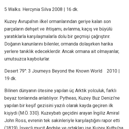
5 Walks. Hercynia Silva 2008 | 16 dk.
Kuzey Avrupa’nın ilkel ormanlarından geriye kalan son
parçaların dehşet ve ihtişamı, avlanma, kaçış ve büyülü
yaratıklarla karşılaşmalarla dolu bir geçmişi çağrıştırır.
Doğanın kanunlarını bilenler, ormanda dolaşırken harika
yerlere tanıklık edeceklerdir. Ancak ormana ait olmayanlar,
umutsuzca kaybolurlar.
Desert 79°: 3 Journeys Beyond the Known World 2010 |
19 dk.
Bilinen dünyanın ötesine yapılan üç Arktik yolculuk, farklı
beyaz tonlarında anlatılıyor. Pytheas, Kuzey Buz Denizi’ne
yapılan bir keşif gezisini yazılı olarak kayda geçiren ilk
kişiydi (M.Ö. 330). Kuzeybatı geçidini arayan İngiliz Amiral
John Ross, evrenin tek sakinleriyle karşılaştığını rapor etti
(1819). İsveçli mucit Andrée ve ortakları ise Kuzey Kutbu’na