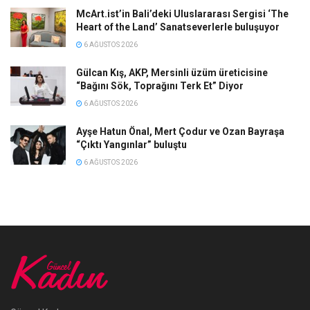
McArt.ist’in Bali’deki Uluslararası Sergisi ‘The
Heart of the Land’ Sanatseverlerle buluşuyor
6 AĞUSTOS 2026
Gülcan Kış, AKP, Mersinli üzüm üreticisine
“Bağını Sök, Toprağını Terk Et” Diyor
6 AĞUSTOS 2026
Ayşe Hatun Önal, Mert Çodur ve Ozan Bayraşa
“Çıktı Yangınlar” buluştu
6 AĞUSTOS 2026