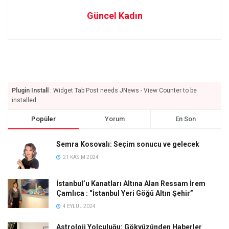
Güncel Kadın
Plugin Install
: Widget Tab Post needs JNews - View Counter to be
installed
Popüler
Yorum
En Son
Semra Kosovalı: Seçim sonucu ve gelecek
21 KASIM 2024
İstanbul’u Kanatları Altına Alan Ressam İrem
Çamlıca : “İstanbul Yeri Göğü Altın Şehir”
4 EYLÜL 2024
Astroloji Yolculuğu: Gökyüzünden Haberler