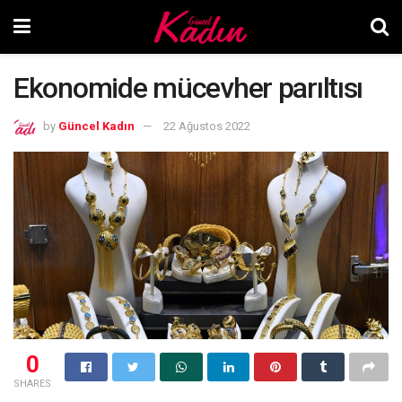
Ekonomide mücevher parıltısı
by
Güncel Kadın
22 Ağustos 2022
0
SHARES