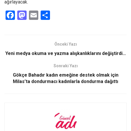
ağırlayacak.
F
M
E
S
a
a
m
h
ce
st
ail
ar
b
o
e
Önceki Yazı
o
d
Yeni medya okuma ve yazma alışkanlıklarını değiştirdi…
o
o
Sonraki Yazı
k
n
Gökçe Bahadır kadın emeğine destek olmak için
Milas’ta dondurmacı kadınlarla dondurma dağıttı