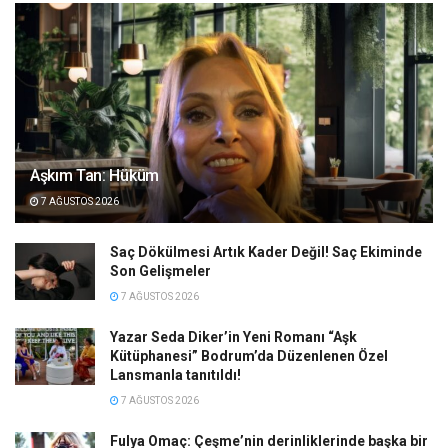
Aşkım Tan: Hüküm
7 AĞUSTOS 2026
Saç Dökülmesi Artık Kader Değil! Saç Ekiminde
Son Gelişmeler
7 AĞUSTOS 2026
Yazar Seda Diker’in Yeni Romanı “Aşk
Kütüphanesi” Bodrum’da Düzenlenen Özel
Lansmanla tanıtıldı!
7 AĞUSTOS 2026
Fulya Omaç: Çeşme’nin derinliklerinde başka bir