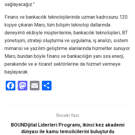
sağlayacağız.”
Finans ve bankacılık teknolojilerinde uzman kadrosunu 120
kişiye çıkaran Maro, tüm bilişim teknoloji dallarında
deneyimli ekibiyle müşterilerine, bankacılık teknolojileri, BT
yönetişim, strateji oluşturma ve uygulama, iş analizi, sistem
mimarisi ve yazılım geliştirme alanlarında hizmetler sunuyor.
Maro, bundan böyle finans ve bankacılığın yanı sıra enerji,
perakende ve e-ticaret sektörlerine de hizmet vermeye
başlayacak.
F
M
E
S
a
a
m
h
ce
st
ail
ar
b
o
e
Önceki Yazı
o
d
BOUNDijital Liderleri Programı, ikinci kez akademi
o
o
dünyası ile kamu temsilcilerini buluşturdu