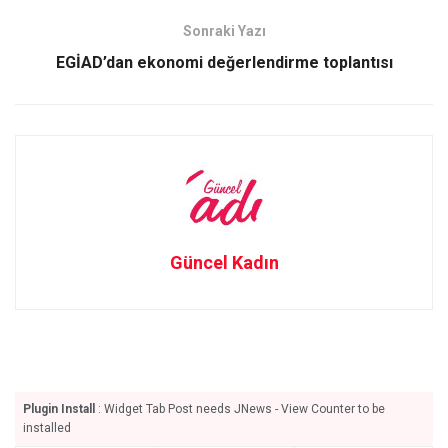
k
n
Sonraki Yazı
EGİAD’dan ekonomi değerlendirme toplantısı
Güncel Kadın
Plugin Install
: Widget Tab Post needs JNews - View Counter to be
installed