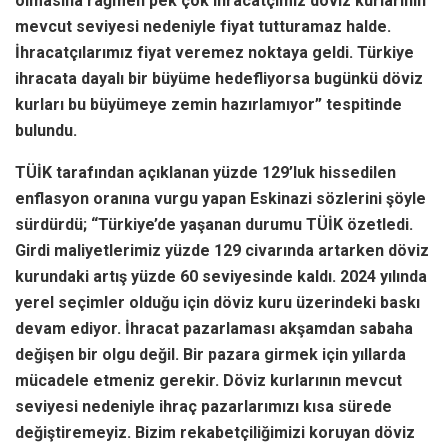
olmasına rağmen pek çok ihracatçımız döviz kurlarının
mevcut seviyesi nedeniyle fiyat tutturamaz halde.
İhracatçılarımız fiyat veremez noktaya geldi. Türkiye
ihracata dayalı bir büyüme hedefliyorsa bugünkü döviz
kurları bu büyümeye zemin hazırlamıyor” tespitinde
bulundu.
TÜİK tarafından açıklanan yüzde 129’luk hissedilen
enflasyon oranına vurgu yapan Eskinazi sözlerini şöyle
sürdürdü; “Türkiye’de yaşanan durumu TÜİK özetledi.
Girdi maliyetlerimiz yüzde 129 civarında artarken döviz
kurundaki artış yüzde 60 seviyesinde kaldı. 2024 yılında
yerel seçimler olduğu için döviz kuru üzerindeki baskı
devam ediyor. İhracat pazarlaması akşamdan sabaha
değişen bir olgu değil. Bir pazara girmek için yıllarda
mücadele etmeniz gerekir. Döviz kurlarının mevcut
seviyesi nedeniyle ihraç pazarlarımızı kısa sürede
değiştiremeyiz. Bizim rekabetçiliğimizi koruyan döviz