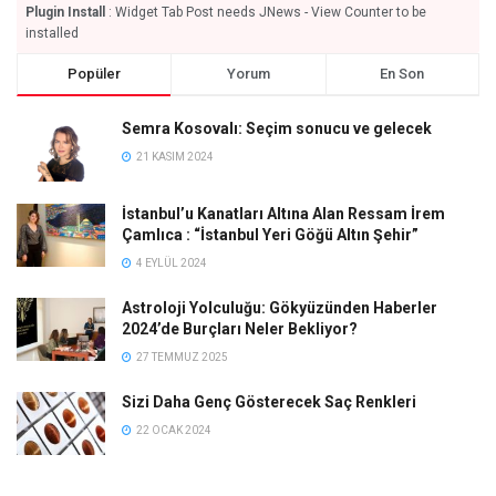
Plugin Install
: Widget Tab Post needs JNews - View Counter to be
installed
Popüler
Yorum
En Son
Semra Kosovalı: Seçim sonucu ve gelecek
21 KASIM 2024
İstanbul’u Kanatları Altına Alan Ressam İrem
Çamlıca : “İstanbul Yeri Göğü Altın Şehir”
4 EYLÜL 2024
Astroloji Yolculuğu: Gökyüzünden Haberler
2024’de Burçları Neler Bekliyor?
27 TEMMUZ 2025
Sizi Daha Genç Gösterecek Saç Renkleri
22 OCAK 2024