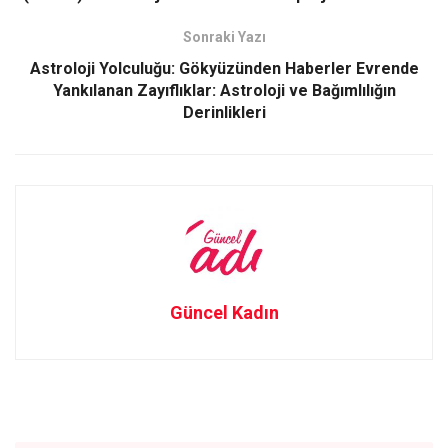
o
o
k
n
Sonraki Yazı
Astroloji Yolculuğu: Gökyüzünden Haberler Evrende
Yankılanan Zayıflıklar: Astroloji ve Bağımlılığın
Derinlikleri
Güncel Kadın