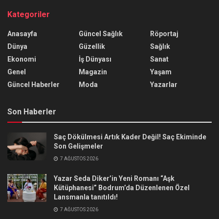
Kategoriler
Anasayfa
Güncel Sağlık
Röportaj
Dünya
Güzellik
Sağlık
Ekonomi
İş Dünyası
Sanat
Genel
Magazin
Yaşam
Güncel Haberler
Moda
Yazarlar
Son Haberler
Saç Dökülmesi Artık Kader Değil! Saç Ekiminde
Son Gelişmeler
7 AĞUSTOS 2026
Yazar Seda Diker’in Yeni Romanı “Aşk
Kütüphanesi” Bodrum’da Düzenlenen Özel
Lansmanla tanıtıldı!
7 AĞUSTOS 2026