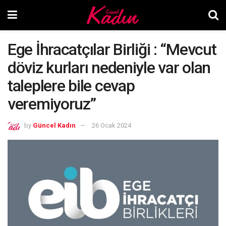
Ege İhracatçılar Birliği : “Mevcut
döviz kurları nedeniyle var olan
taleplere bile cevap
veremiyoruz”
by
Güncel Kadın
26 Ocak 2024