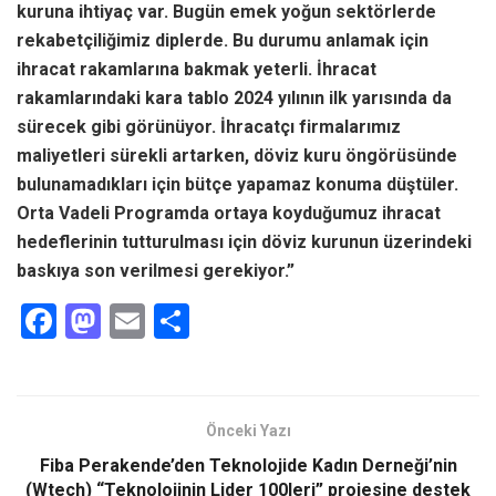
kuruna ihtiyaç var. Bugün emek yoğun sektörlerde
rekabetçiliğimiz diplerde. Bu durumu anlamak için
ihracat rakamlarına bakmak yeterli. İhracat
rakamlarındaki kara tablo 2024 yılının ilk yarısında da
sürecek gibi görünüyor. İhracatçı firmalarımız
maliyetleri sürekli artarken, döviz kuru öngörüsünde
bulunamadıkları için bütçe yapamaz konuma düştüler.
Orta Vadeli Programda ortaya koyduğumuz ihracat
hedeflerinin tutturulması için döviz kurunun üzerindeki
baskıya son verilmesi gerekiyor.”
F
M
E
S
a
a
m
h
ce
st
ail
ar
b
o
e
Önceki Yazı
o
d
Fiba Perakende’den Teknolojide Kadın Derneği’nin
(Wtech) “Teknolojinin Lider 100leri” projesine destek