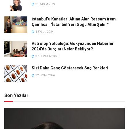
21 KASIM 2024
İstanbul’u Kanatları Altına Alan Ressam İrem
Çamlıca : “İstanbul Yeri Göğü Altın Şehir”
4 EYLÜL 2024
Astroloji Yolculuğu: Gökyüzünden Haberler
2024’de Burçları Neler Bekliyor?
27 TEMMUZ 2025
Sizi Daha Genç Gösterecek Saç Renkleri
22 OCAK 2024
Son Yazılar