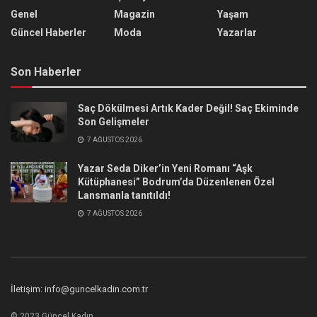
Genel
Magazin
Yaşam
Güncel Haberler
Moda
Yazarlar
Son Haberler
Saç Dökülmesi Artık Kader Değil! Saç Ekiminde
Son Gelişmeler
7 AĞUSTOS 2026
Yazar Seda Diker’in Yeni Romanı “Aşk
Kütüphanesi” Bodrum’da Düzenlenen Özel
Lansmanla tanıtıldı!
7 AĞUSTOS 2026
İletişim: info@guncelkadin.com.tr
© 2023 Güncel Kadın.