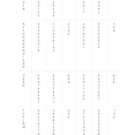
H
3
2
3.
3.
Y
5.
8.
8
5
A
7
4
1
9
5
3
7
2
5
4
A
6
7
2
4
5
7,
F
3
7
1,
6.
0.
0
Y
3.
0.
6
7
0
6
O
6
4
0
8
9
N
4
9
7.
0.
K
3.
8.
9
4
A
5
1
5
5
R
1
6
1
6
A
8
3
H
İ
S
A
R
U
4
4
4,
4
4
8,
Ş
0
2
6
0.
4.
3
A
6.
5.
6
9
3
8
K
7
7
1
3
9
7
1.
7.
9.
4.
1
5
8
4
0
0
3
7
4
7
7
1
T
3
3
0,
3.
3.
-7
O
9.
9.
9
7
4
,3
P
5
8
0
0
3
0
L
2
8
2.
2.
A
9.
7.
3
4
M
7
3
6
3
7
5
4.
0.
6.
8.
6
8