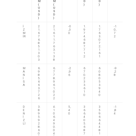
M
M
D
D
(
(
)
)
U
U
S
S
D
D
)
)
İ
2
2
-0
1.
1.
-1
Z
1.
1.
,3
9
7
0,
M
6
6
0
7
6
7
İR
7
1
4.
3.
2
6.
1.
6
0
8
7
8
7
5
6
7.
2.
1.
3.
7
1
3
1
1
6
0
3
2
1
3
8
M
6.
6.
-2
6
6
-9
A
9
7
,9
7
0
,2
N
8
7
6
0.
8.
8
İ
5.
8.
2
0
S
6
9
3
5
A
6
6
3.
3.
3.
1.
6
9
7
0
1
4
2
2
0
0
6
2
D
3.
4.
5,
3
3
-1
E
8
1
4
6
5
,8
N
9
0
0
6.
9.
4
İ
5.
6.
4
6
Z
9
4
0
6
Lİ
2
9
5.
4.
8.
0.
6
4
6
0
8
8
0
4
7
1