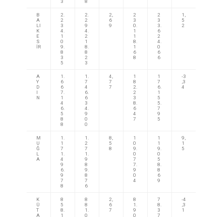
3
8
B
2.
2.
2,
2
2
1,
A
2
2
6
3
3
5
LI
3
9
9
0.
3.
2
K
4.
4.
1
6
E
1
2
1
2
S
0
1
8.
4.
İR
9.
8.
1
0
8
8
6
6
3
2
8
6
5
3
A
1.
1.
4,
1
1
-3
Y
6
7
7
8
7
,3
D
6
4
7
2.
6.
4
I
7.
6.
2
1
N
1
6
3
5
4
3
8.
5.
6.
4.
6
7
5
9
4
9
8
0
7
5
8
0
M
1.
1.
8,
1
1
9,
U
1
2
5
0
1
1
Ğ
7
7
8
9.
9.
5
L
1.
1.
0
0
A
4
9
7
5
9
8
7.
8.
6.
9.
9
8
9
8
0
6
7
7
4
9
8
6
K
8
8
2,
8
7
-4
Ü
5
8
6
1.
8.
,3
T
8.
1.
7
9
3
1
A
1
0
0
7