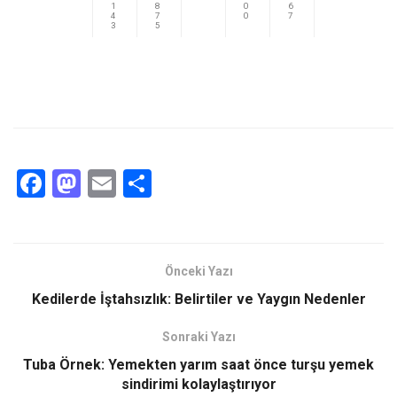
1
8
0
6
4
7
0
7
3
5
F
M
E
S
a
a
m
h
ce
st
ail
ar
b
o
e
Önceki Yazı
o
d
Kedilerde İştahsızlık: Belirtiler ve Yaygın Nedenler
o
o
Sonraki Yazı
k
n
Tuba Örnek: Yemekten yarım saat önce turşu yemek
sindirimi kolaylaştırıyor