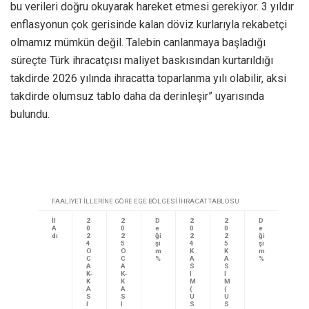
bu verileri doğru okuyarak hareket etmesi gerekiyor. 3 yıldır
enflasyonun çok gerisinde kalan döviz kurlarıyla rekabetçi
olmamız mümkün değil. Talebin canlanmaya başladığı
süreçte Türk ihracatçısı maliyet baskısından kurtarıldığı
takdirde 2026 yılında ihracatta toparlanma yılı olabilir, aksi
takdirde olumsuz tablo daha da derinleşir” uyarısında
bulundu.
FAALİYET İLLERİNE GÖRE EGE BÖLGESİ İHRACAT TABLOSU
İl
2
2
D
2
2
D
A
0
0
e
0
0
e
dı
2
2
ği
2
2
ği
4
5
şi
4
5
şi
O
O
m
K
K
m
C
C
%
A
A
%
A
A
S
S
K-
K-
I
I
K
K
M
M
A
A
(
(
S
S
U
U
I
I
S
S