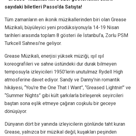
sayıdaki biletleri Passo’da Satışta!
Tüm zamanların en ikonik müzikallerinden biri olan Grease
Müzikali, büyüleyici yeni prodüksiyonuyla 14-19 Nisan
tarihleri arasında toplam 8 gösteri ile İstanbul’a, Zorlu PSM
Turkcell Sahnesi’ne geliyor.
Grease Müzikali, enerjisi yüksek müziği, ışıl ışıl
koreografileri ve sahne üstündeki dur durak bilmeyen
temposuyla izleyicileri 1950’lerin unutulmaz Rydell High
atmosferine davet ediyor. Sandy ve Danny’nin romantik
hikâyesi, “You’re the One That I Want”, “Greased Lightnin’” ve
“Summer Nights” gibi kült şarkılarla birleşerek seyircileri
baştan sona eşlik etmeye çağıran coşkulu bir geceye
dönüşüyor.
Dünyanın dört bir yanında izleyicilerin gönlünde taht kuran
Grease, yalnızca bir müzikal değil, kuşakları peşinden