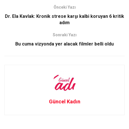
b
o
e
Önceki Yazı
o
d
Dr. Ela Kavlak: Kronik strese karşı kalbi koruyan 6 kritik
o
o
adım
k
n
Sonraki Yazı
Bu cuma vizyonda yer alacak filmler belli oldu
Güncel Kadın