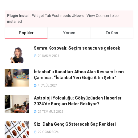
Plugin Install
: Widget Tab Post needs JNews - View Counter to be
installed
Popüler
Yorum
En Son
Semra Kosovalı: Seçim sonucu ve gelecek
21 KASIM 2024
İstanbul’u Kanatları Altına Alan Ressam İrem
Çamlıca : “İstanbul Yeri Göğü Altın Şehir”
4 EYLÜL 2024
Astroloji Yolculuğu: Gökyüzünden Haberler
2024’de Burçları Neler Bekliyor?
27 TEMMUZ 2025
Sizi Daha Genç Gösterecek Saç Renkleri
22 OCAK 2024