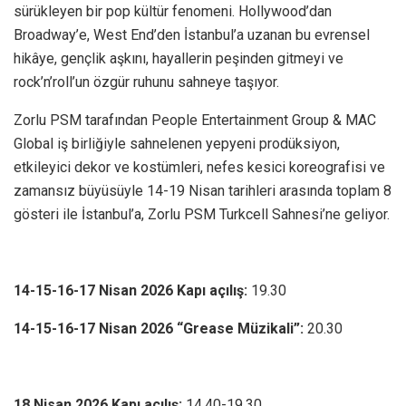
sürükleyen bir pop kültür fenomeni. Hollywood’dan
Broadway’e, West End’den İstanbul’a uzanan bu evrensel
hikâye, gençlik aşkını, hayallerin peşinden gitmeyi ve
rock’n’roll’un özgür ruhunu sahneye taşıyor.
Zorlu PSM tarafından People Entertainment Group & MAC
Global iş birliğiyle sahnelenen yepyeni prodüksiyon,
etkileyici dekor ve kostümleri, nefes kesici koreografisi ve
zamansız büyüsüyle 14-19 Nisan tarihleri arasında toplam 8
gösteri ile İstanbul’a, Zorlu PSM Turkcell Sahnesi’ne geliyor.
14-15-16-17
Nisan 2026 Kapı açılış:
19.30
14-15-16-17
Nisan 2026 “Grease Müzikali”:
20.30
18 Nisan 2026 Kapı açılış:
14.40-19.30