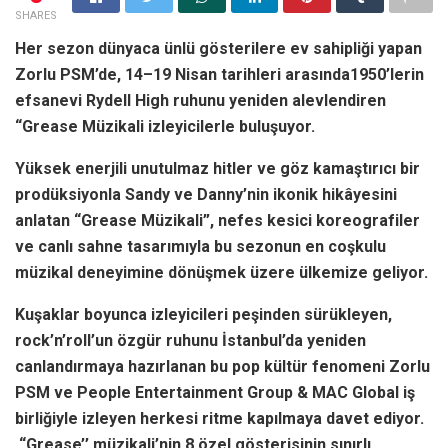
SHARES
Her sezon dünyaca ünlü gösterilere ev sahipliği yapan
Zorlu PSM’de, 14–19 Nisan tarihleri arasında1950’lerin
efsanevi Rydell High ruhunu yeniden alevlendiren
“Grease Müzikali izleyicilerle buluşuyor.
Yüksek enerjili unutulmaz hitler ve göz kamaştırıcı bir
prodüksiyonla Sandy ve Danny’nin ikonik hikâyesini
anlatan “Grease Müzikali”, nefes kesici koreografiler
ve canlı sahne tasarımıyla bu sezonun en coşkulu
müzikal deneyimine dönüşmek üzere ülkemize geliyor.
Kuşaklar boyunca izleyicileri peşinden sürükleyen,
rock’n’roll’un özgür ruhunu İstanbul’da yeniden
canlandırmaya hazırlanan bu pop kültür fenomeni Zorlu
PSM ve People Entertainment Group & MAC Global iş
birliğiyle izleyen herkesi ritme kapılmaya davet ediyor.
“Grease’’ müzikali’nin 8 özel gösterisinin sınırlı