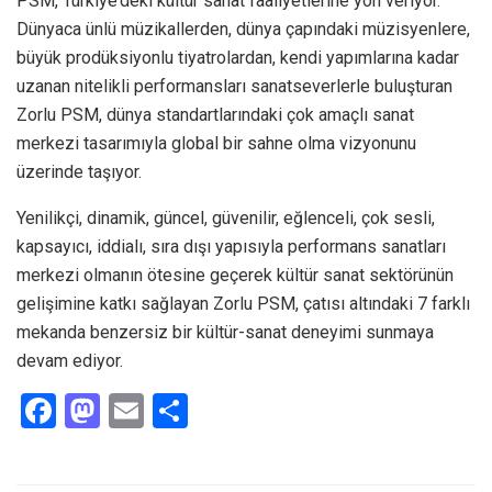
PSM, Türkiye’deki kültür sanat faaliyetlerine yön veriyor.
Dünyaca ünlü müzikallerden, dünya çapındaki müzisyenlere,
büyük prodüksiyonlu tiyatrolardan, kendi yapımlarına kadar
uzanan nitelikli performansları sanatseverlerle buluşturan
Zorlu PSM, dünya standartlarındaki çok amaçlı sanat
merkezi tasarımıyla global bir sahne olma vizyonunu
üzerinde taşıyor.
Yenilikçi, dinamik, güncel, güvenilir, eğlenceli, çok sesli,
kapsayıcı, iddialı, sıra dışı yapısıyla performans sanatları
merkezi olmanın ötesine geçerek kültür sanat sektörünün
gelişimine katkı sağlayan Zorlu PSM, çatısı altındaki 7 farklı
mekanda benzersiz bir kültür-sanat deneyimi sunmaya
devam ediyor.
F
M
E
S
a
a
m
h
ce
st
ail
ar