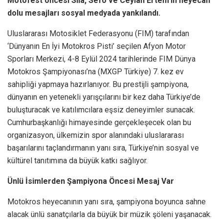
Motofest öncesi Sıla, Sefo ve Ceylan Ertem’in heyecan
dolu mesajları sosyal medyada yankılandı.
Uluslararası Motosiklet Federasyonu (FIM) tarafından
‘Dünyanın En İyi Motokros Pisti’ seçilen Afyon Motor
Sporları Merkezi, 4-8 Eylül 2024 tarihlerinde FIM Dünya
Motokros Şampiyonası’na (MXGP Türkiye) 7. kez ev
sahipliği yapmaya hazırlanıyor. Bu prestijli şampiyona,
dünyanın en yetenekli yarışçılarını bir kez daha Türkiye’de
buluşturacak ve katılımcılara eşsiz deneyimler sunacak.
Cumhurbaşkanlığı himayesinde gerçekleşecek olan bu
organizasyon, ülkemizin spor alanındaki uluslararası
başarılarını taçlandırmanın yanı sıra, Türkiye’nin sosyal ve
kültürel tanıtımına da büyük katkı sağlıyor.
Ünlü İsimlerden Şampiyona Öncesi Mesaj Var
Motokros heyecanının yanı sıra, şampiyona boyunca sahne
alacak ünlü sanatçılarla da büyük bir müzik şöleni yaşanacak.