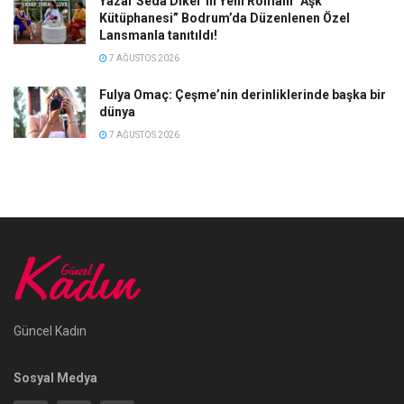
Yazar Seda Diker’in Yeni Romanı “Aşk
Kütüphanesi” Bodrum’da Düzenlenen Özel
Lansmanla tanıtıldı!
7 AĞUSTOS 2026
Fulya Omaç: Çeşme’nin derinliklerinde başka bir
dünya
7 AĞUSTOS 2026
Güncel Kadın
Sosyal Medya