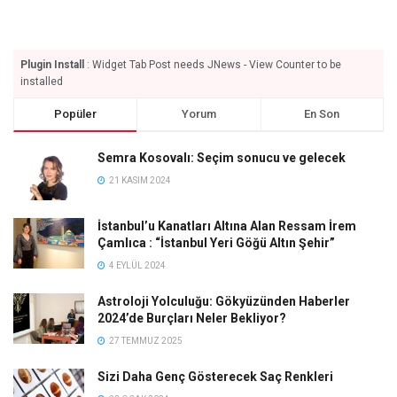
Plugin Install
: Widget Tab Post needs JNews - View Counter to be
installed
Popüler
Yorum
En Son
Semra Kosovalı: Seçim sonucu ve gelecek
21 KASIM 2024
İstanbul’u Kanatları Altına Alan Ressam İrem
Çamlıca : “İstanbul Yeri Göğü Altın Şehir”
4 EYLÜL 2024
Astroloji Yolculuğu: Gökyüzünden Haberler
2024’de Burçları Neler Bekliyor?
27 TEMMUZ 2025
Sizi Daha Genç Gösterecek Saç Renkleri