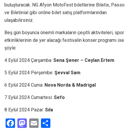
buluşturacak. NG Afyon MotoFest biletlerine Biletix, Passo
ve Biletinial gibi online bilet satış platformlarından
ulaşabilirsiniz.
Beş gün boyunca önemli markaların çeşitli aktiviteleri, spor
etkinliklerinin de yer alacağı festivalin konser programı ise
şöyle:
4 Eylül 2024 Çarşamba:
Sena Şener – Ceylan Ertem
5 Eylül 2024 Perşembe:
Şevval Sam
6 Eylül 2024 Cuma:
Nova Norda & Madrigal
7 Eylül 2024 Cumartesi:
Sefo
8 Eylül 2024 Pazar:
Sıla
F
M
E
S