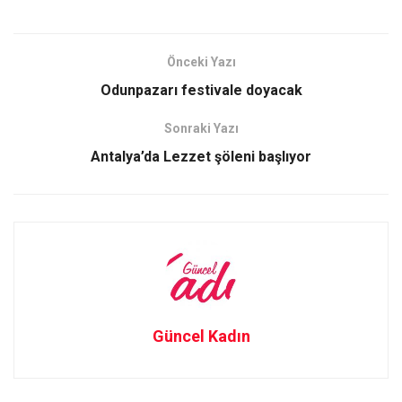
a
a
m
h
ce
st
ail
ar
b
o
e
Önceki Yazı
o
d
Odunpazarı festivale doyacak
o
o
Sonraki Yazı
k
n
Antalya’da Lezzet şöleni başlıyor
Güncel Kadın