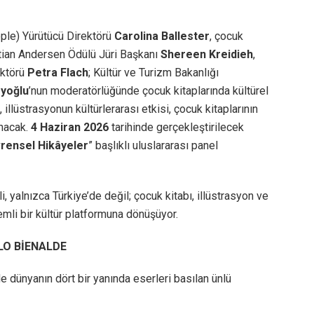
ple) Yürütücü Direktörü
Carolina Ballester
, çocuk
stian Andersen Ödülü Jüri Başkanı
Shereen Kreidieh
,
ektörü
Petra Flach
; Kültür ve Turizm Bakanlığı
yoğlu
’nun moderatörlüğünde çocuk kitaplarında kültürel
, illüstrasyonun kültürlerarası etkisi, çocuk kitaplarının
ınacak.
4 Haziran 2026
tarihinde gerçekleştirilecek
vrensel Hikâyeler
” başlıklı uluslararası panel
 yalnızca Türkiye’de değil; çocuk kitabı, illüstrasyon ve
nemli bir kültür platformuna dönüşüyor.
LO BİENALDE
de dünyanın dört bir yanında eserleri basılan ünlü