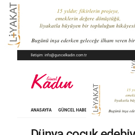
İletişim: info@guncelkadin.com.tr
ANASAYFA
GÜNCEL HABERLER
İŞ DÜNYASI
Dünya çocuk edebiyat