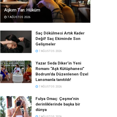
Aşkım Tan: Hüküm
7 AĞUSTOS 2026
Saç Dökülmesi Artık Kader
Değil! Saç Ekiminde Son
Gelişmeler
7 AĞUSTOS 2026
Yazar Seda Diker’in Yeni
Romanı “Aşk Kütüphanesi”
Bodrum’da Düzenlenen Özel
Lansmanla tanıtıldı!
7 AĞUSTOS 2026
Fulya Omaç: Çeşme’nin
derinliklerinde başka bir
dünya
7 AĞUSTOS 2026