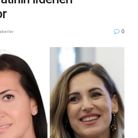
or
0
aberler