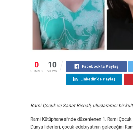
0
10
Facebook'ta Paylaş
SHARES
VIEWS
Linkedin'de Paylaş
Rami Çocuk ve Sanat Bienali, uluslararası bir kü
Rami Kütüphanesi’nde düzenlenen 1. Rami Çocuk v
Dünya liderleri, çocuk edebiyatının geleceğini Ra