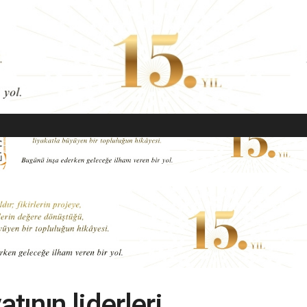
EKONOMI
MODA
GÜZELLIK
SAĞLIK
YAŞAM
SANAT
ının liderleri