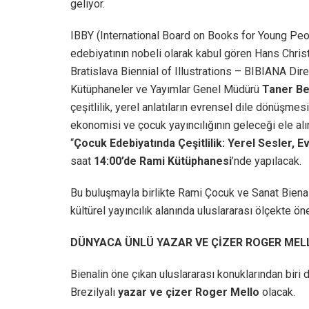
geliyor.
IBBY (International Board on Books for Young Peo
edebiyatının nobeli olarak kabul gören Hans Chri
Bratislava Biennial of Illustrations – BIBIANA Dir
Kütüphaneler ve Yayımlar Genel Müdürü
Taner Be
çeşitlilik, yerel anlatıların evrensel dile dönüşmesi
ekonomisi ve çocuk yayıncılığının geleceği ele al
“
Çocuk Edebiyatında Çeşitlilik: Yerel Sesler, E
saat
14:00’de Rami Kütüphanesi
’nde yapılacak.
Bu buluşmayla birlikte Rami Çocuk ve Sanat Bienali,
kültürel yayıncılık alanında uluslararası ölçekte ö
DÜNYACA ÜNLÜ YAZAR VE ÇİZER ROGER MEL
Bienalin öne çıkan uluslararası konuklarından biri 
Brezilyalı
yazar ve çizer Roger Mello
olacak.