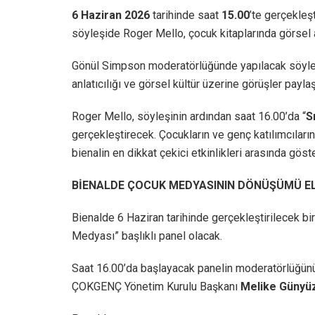
6 Haziran 2026
tarihinde saat
15.00
’te gerçekleşt
söyleşide Roger Mello, çocuk kitaplarında görsel a
Gönül Simpson moderatörlüğünde yapılacak söyleşid
anlatıcılığı ve görsel kültür üzerine görüşler paylaş
Roger Mello, söyleşinin ardından saat 16.00’da “
S
gerçekleştirecek. Çocukların ve genç katılımcıların
bienalin en dikkat çekici etkinlikleri arasında göste
BİENALDE ÇOCUK MEDYASININ DÖNÜŞÜMÜ E
Bienalde 6 Haziran tarihinde gerçekleştirilecek bi
Medyası” başlıklı panel olacak.
Saat 16.00’da başlayacak panelin moderatörlüğünü
ÇOKGENÇ Yönetim Kurulu Başkanı
Melike Günyü