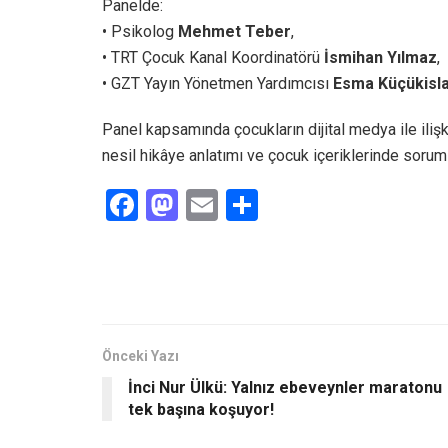
Panelde:
• Psikolog
Mehmet Teber
,
• TRT Çocuk Kanal Koordinatörü
İsmihan Yılmaz
,
• GZT Yayın Yönetmen Yardımcısı
Esma Küçükisl
Panel kapsamında çocukların dijital medya ile ilişk
nesil hikâye anlatımı ve çocuk içeriklerinde sorumlu
F
M
E
S
a
a
m
h
ce
st
ail
ar
b
o
e
o
d
o
o
Önceki Yazı
İnci Nur Ülkü: Yalnız ebeveynler maratonu
k
n
tek başına koşuyor!