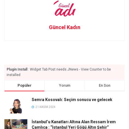
Güncel Kadın
Plugin Install
: Widget Tab Post needs JNews - View Counter to be
installed
Popüler
Yorum
En Son
Semra Kosovalı: Seçim sonucu ve gelecek
21 KASIM 2024
İstanbul’u Kanatları Altına Alan Ressam İrem
Çamlıca : “İstanbul Yeri Göğü Altın Şehir”