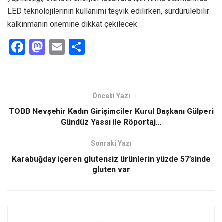
LED teknolojilerinin kullanımı teşvik edilirken, sürdürülebilir
kalkınmanın önemine dikkat çekilecek
F
M
E
S
a
a
m
h
ce
st
ail
ar
b
o
e
Önceki Yazı
o
d
TOBB Nevşehir Kadın Girişimciler Kurul Başkanı Gülperi
o
o
Gündüz Yassı ile Röportaj…
k
n
Sonraki Yazı
Karabuğday içeren glutensiz ürünlerin yüzde 57’sinde
gluten var