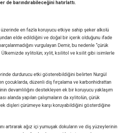
r de barındırabileceğini hatırlattı.
r üzerinde en fazla koruyucu etkiye sahip şeker alkolü
ndan elde edildiğini ve doğal bir içerik olduğunu ifade
y parçalanmadığını vurgulayan Demir, bu nedenle “çürük
lkemizde xylitolün; xylit, ksilitol ve ksilit gibi isimlerle
rinde durdurucu etki gösterebildiğini belirten Nurgül
n çocuklarda, düzenli diş fırçalama ve karbonhidrattan
inin devamlılığını destekleyen ek bir koruyucu yaklaşım
rası alanda yapılan çalışmaların da xylitolün, çürük
ek dişleri çürümeye karşı koruyabildiğini gösterdiğine
ını artırarak ağız içi yumuşak dokuların ve diş yüzeylerinin