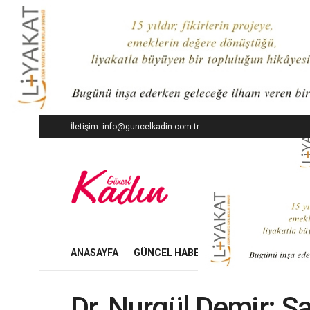
İletişim: info@guncelkadin.com.tr
ANASAYFA
GÜNCEL HABERLER
İŞ DÜNYASI
Dr. Nurgül Demir: S