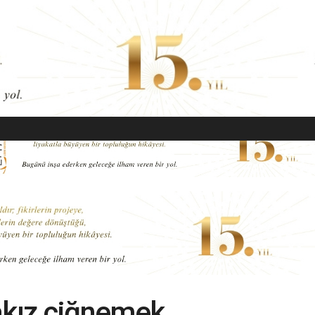
EKONOMI
MODA
GÜZELLIK
SAĞLIK
YAŞAM
SANAT
akız çiğnemek