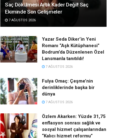
Saç Dökülmesi Artık Kader Değil! Saç
Ekiminde Son Gelişmeler
7 AĞUSTOS 2026
Yazar Seda Diker’in Yeni
Romanı “Aşk Kütüphanesi”
Bodrum’da Düzenlenen Özel
Lansmanla tanıtıldı!
7 AĞUSTOS 2026
Fulya Omaç: Çeşme’nin
derinliklerinde başka bir
dünya
7 AĞUSTOS 2026
Özlem Akarken: Yüzde 31,75
enflasyon sonrası sağlık ve
sosyal hizmet çalışanlarından
“Kalıcı hizmet reformu”