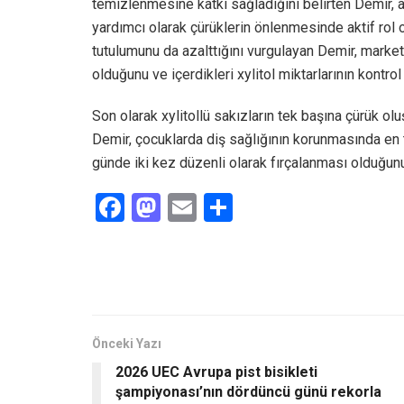
temizlenmesine katkı sağladığını belirten Demir,
yardımcı olarak çürüklerin önlenmesinde aktif rol o
tutulumunu da azalttığını vurgulayan Demir, marketl
olduğunu ve içerdikleri xylitol miktarlarının kontrol 
Son olarak xylitollü sakızların tek başına çürük 
Demir, çocuklarda diş sağlığının korunmasında en 
günde iki kez düzenli olarak fırçalanması olduğunu 
F
M
E
S
a
a
m
h
ce
st
ail
ar
b
o
e
o
d
o
o
Önceki Yazı
2026 UEC Avrupa pist bisikleti
k
n
şampiyonası’nın dördüncü günü rekorla