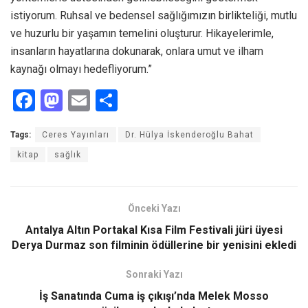
istiyorum. Ruhsal ve bedensel sağlığımızın birlikteliği, mutlu
ve huzurlu bir yaşamın temelini oluşturur. Hikayelerimle,
insanların hayatlarına dokunarak, onlara umut ve ilham
kaynağı olmayı hedefliyorum.”
F
M
E
S
a
a
m
h
Tags:
Ceres Yayınları
Dr. Hülya İskenderoğlu Bahat
ce
st
ail
ar
kitap
sağlık
b
o
e
o
d
o
o
Önceki Yazı
k
n
Antalya Altın Portakal Kısa Film Festivali jüri üyesi
Derya Durmaz son filminin ödüllerine bir yenisini ekledi
Sonraki Yazı
İş Sanatında Cuma iş çıkışı’nda Melek Mosso