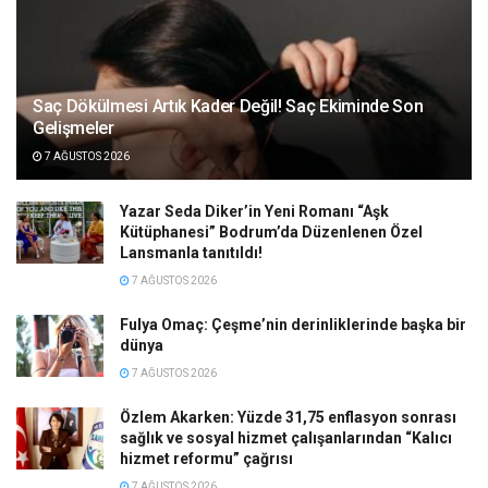
Saç Dökülmesi Artık Kader Değil! Saç Ekiminde Son
Gelişmeler
7 AĞUSTOS 2026
Yazar Seda Diker’in Yeni Romanı “Aşk
Kütüphanesi” Bodrum’da Düzenlenen Özel
Lansmanla tanıtıldı!
7 AĞUSTOS 2026
Fulya Omaç: Çeşme’nin derinliklerinde başka bir
dünya
7 AĞUSTOS 2026
Özlem Akarken: Yüzde 31,75 enflasyon sonrası
sağlık ve sosyal hizmet çalışanlarından “Kalıcı
hizmet reformu” çağrısı
7 AĞUSTOS 2026