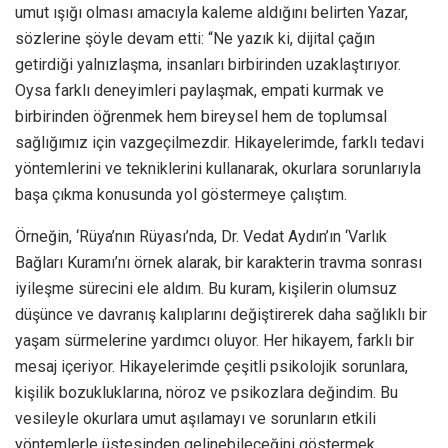
umut ışığı olması amacıyla kaleme aldığını belirten Yazar,
sözlerine şöyle devam etti: “Ne yazık ki, dijital çağın
getirdiği yalnızlaşma, insanları birbirinden uzaklaştırıyor.
Oysa farklı deneyimleri paylaşmak, empati kurmak ve
birbirinden öğrenmek hem bireysel hem de toplumsal
sağlığımız için vazgeçilmezdir. Hikayelerimde, farklı tedavi
yöntemlerini ve tekniklerini kullanarak, okurlara sorunlarıyla
başa çıkma konusunda yol göstermeye çalıştım.
Örneğin, ‘Rüya’nın Rüyası’nda, Dr. Vedat Aydın’ın ‘Varlık
Bağları Kuramı’nı örnek alarak, bir karakterin travma sonrası
iyileşme sürecini ele aldım. Bu kuram, kişilerin olumsuz
düşünce ve davranış kalıplarını değiştirerek daha sağlıklı bir
yaşam sürmelerine yardımcı oluyor. Her hikayem, farklı bir
mesaj içeriyor. Hikayelerimde çeşitli psikolojik sorunlara,
kişilik bozukluklarına, nöroz ve psikozlara değindim. Bu
vesileyle okurlara umut aşılamayı ve sorunların etkili
yöntemlerle üstesinden gelinebileceğini göstermek