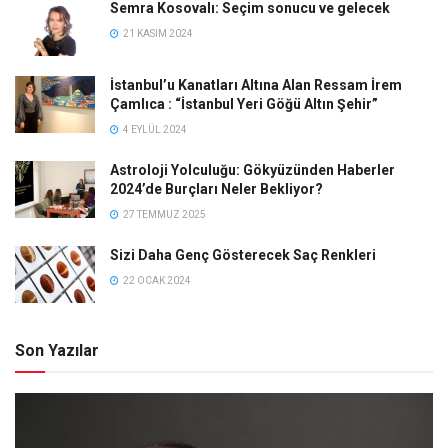
Semra Kosovalı: Seçim sonucu ve gelecek
21 KASIM 2024
İstanbul’u Kanatları Altına Alan Ressam İrem
Çamlıca : “İstanbul Yeri Göğü Altın Şehir”
4 EYLÜL 2024
Astroloji Yolculuğu: Gökyüzünden Haberler
2024’de Burçları Neler Bekliyor?
27 TEMMUZ 2025
Sizi Daha Genç Gösterecek Saç Renkleri
22 OCAK 2024
Son Yazılar