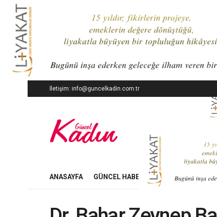
İletişim: info@guncelkadin.com.tr
ANASAYFA
GÜNCEL HABERLER
İŞ DÜNYASI
Dr. Bahar Zeynep Ba