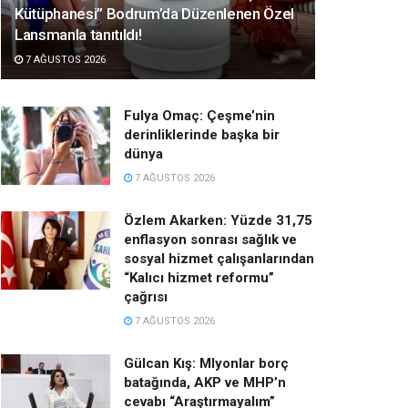
Kütüphanesi” Bodrum’da Düzenlenen Özel
Lansmanla tanıtıldı!
7 AĞUSTOS 2026
Fulya Omaç: Çeşme’nin
derinliklerinde başka bir
dünya
7 AĞUSTOS 2026
Özlem Akarken: Yüzde 31,75
enflasyon sonrası sağlık ve
sosyal hizmet çalışanlarından
“Kalıcı hizmet reformu”
çağrısı
7 AĞUSTOS 2026
Gülcan Kış: Mlyonlar borç
batağında, AKP ve MHP’n
cevabı “Araştırmayalım”