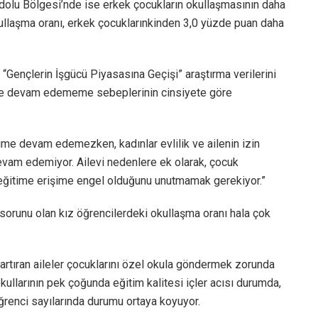
olu Bölgesi’nde ise erkek çocukların okullaşmasının daha
ullaşma oranı, erkek çocuklarınkinden 3,0 yüzde puan daha
 “Gençlerin İşgücü Piyasasına Geçişi” araştırma verilerini
time devam edememe sebeplerinin cinsiyete göre
time devam edemezken, kadınlar evlilik ve ailenin izin
evam edemiyor. Ailevi nedenlere ek olarak, çocuk
de eğitime erişime engel olduğunu unutmamak gerekiyor.”
 sorunu olan kız öğrencilerdeki okullaşma oranı hala çok
artıran aileler çocuklarını özel okula göndermek zorunda
kullarının pek çoğunda eğitim kalitesi içler acısı durumda,
ğrenci sayılarında durumu ortaya koyuyor.