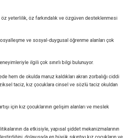
 öz yeterlilik, öz farkındalık ve özgüven desteklenmesi
 sosyalleşme ve sosyal-duygusal öğrenme alanları çok
yimleriyle ilgili çok sınırlı bilgi bulunuyor.
ede hem de okulda maruz kaldıkları akran zorbalığı ciddi
iksel taciz, kız çocuklara cinsel ve sözlü taciz okuldan
rtışı için kız çocuklarının gelişim alanları ve meslek
itikalarının da etkisiyle, yapısal şiddet mekanizmalarının
eştirdiğini, dolayısıyla en büyük sıkıntıyı kız çocukların ve