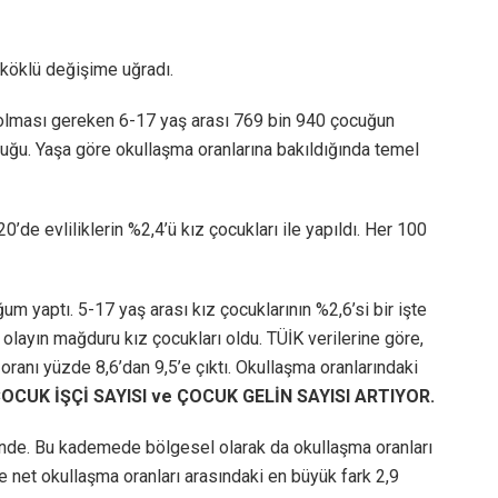
 köklü değişime uğradı.
 olması gereken 6-17 yaş arası 769 bin 940 çocuğun
cuğu. Yaşa göre okullaşma oranlarına bakıldığında temel
0’de evliliklerin %2,4’ü kız çocukları ile yapıldı. Her 100
m yaptı. 5-17 yaş arası kız çocuklarının %2,6’si bir işte
 olayın mağduru kız çocukları oldu. TÜİK verilerine göre,
oranı yüzde 8,6’dan 9,5’e çıktı. Okullaşma oranlarındaki
UK İŞÇİ SAYISI ve ÇOCUK GELİN SAYISI ARTIYOR.
nde. Bu kademede bölgesel olarak da okullaşma oranları
de net okullaşma oranları arasındaki en büyük fark 2,9