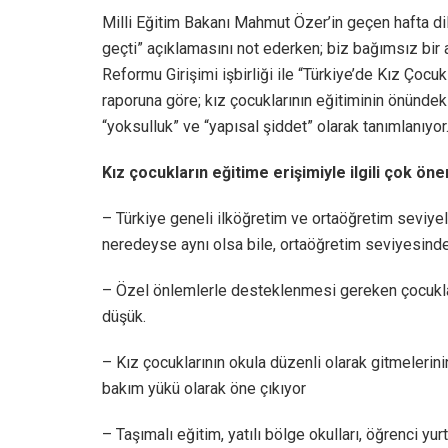
Milli Eğitim Bakanı Mahmut Özer’in geçen hafta dil
geçti” açıklamasını not ederken; biz bağımsız bir a
Reformu Girişimi işbirliği ile “Türkiye’de Kız Çocuk
raporuna göre; kız çocuklarının eğitiminin önündeki
“yoksulluk” ve “yapısal şiddet” olarak tanımlanıyor
Kız çocukların eğitime erişimiyle ilgili çok öne
– Türkiye geneli ilköğretim ve ortaöğretim seviyele
neredeyse aynı olsa bile, ortaöğretim seviyesinde,
– Özel önlemlerle desteklenmesi gereken çocuklar
düşük.
– Kız çocuklarının okula düzenli olarak gitmelerin
bakım yükü olarak öne çıkıyor
– Taşımalı eğitim, yatılı bölge okulları, öğrenci yur