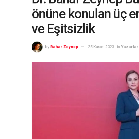
önüne konulan üç en
ve Eşitsizlik
by
Bahar Zeynep
25 Kasım 2023
in
Yazarlar