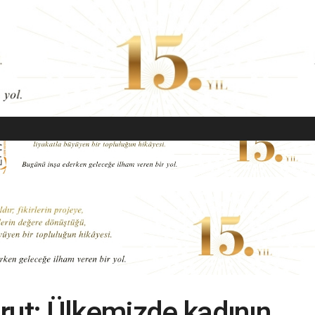
EKONOMI
MODA
GÜZELLIK
SAĞLIK
YAŞAM
SANAT
rut: Ülkemizde kadının