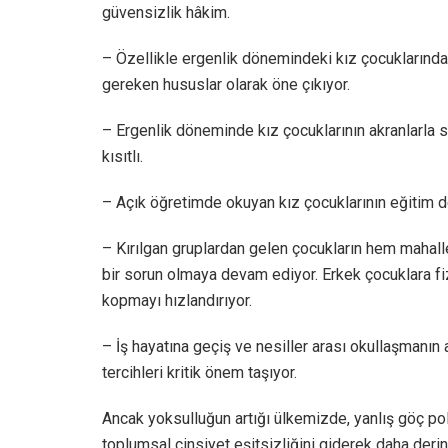
güvensizlik hâkim.
– Özellikle ergenlik dönemindeki kız çocuklarında
gereken hususlar olarak öne çıkıyor.
– Ergenlik döneminde kız çocuklarının akranlarla
kısıtlı.
– Açık öğretimde okuyan kız çocuklarının eğitim dene
– Kırılgan gruplardan gelen çocukların hem mahall
bir sorun olmaya devam ediyor. Erkek çocuklara fiz
kopmayı hızlandırıyor.
– İş hayatına geçiş ve nesiller arası okullaşmanın a
tercihleri kritik önem taşıyor.
Ancak yoksulluğun artığı ülkemizde, yanlış göç pol
toplumsal cinsiyet eşitsizliğini giderek daha derinl