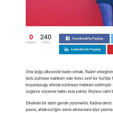
0
240
Facebook'ta Paylaş
SHARES
VIEWS
Linkedin'de Paylaş
Orta doğu ülkesinde kadın olmak; ‘Kadın’ erkeğin
türlü zulmüne mahkûm olan ikinci sınıf bir ‘kul’dur
boyunduruğu altında ezilmeye mahkûm edilmiştir. S
özgürce söyleme hakkı asla yoktur. Böylesi cahil bi
Erkekten bir adım geride yürümektir, Kadına derdi 
pasını, ahlaksızlığını senin alnına kara diye yazma