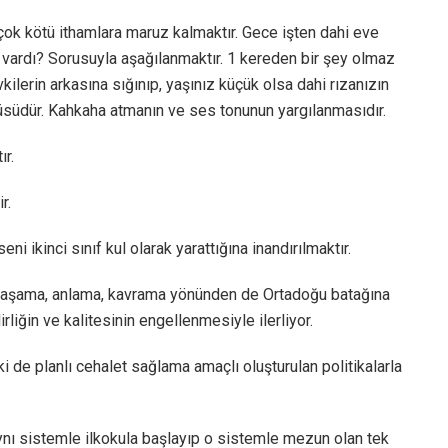
ok kötü ithamlara maruz kalmaktır. Gece işten dahi eve
i vardı? Sorusuyla aşağılanmaktır. 1 kereden bir şey olmaz
lerin arkasına sığınıp, yaşınız küçük olsa dahi rızanızın
üsüdür. Kahkaha atmanın ve ses tonunun yargılanmasıdır.
r.
r.
ni ikinci sınıf kul olarak yarattığına inandırılmaktır.
i yaşama, anlama, kavrama yönünden de Ortadoğu batağına
rliğin ve kalitesinin engellenmesiyle ilerliyor.
ki de planlı cehalet sağlama amaçlı oluşturulan politikalarla
ynı sistemle ilkokula başlayıp o sistemle mezun olan tek