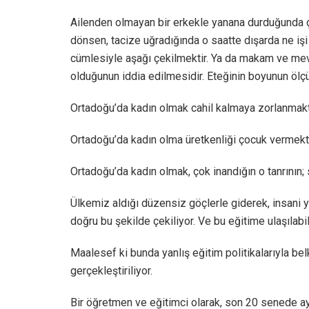
Ailenden olmayan bir erkekle yanana durduğunda ç
dönsen, tacize uğradığında o saatte dışarda ne iş
cümlesiyle aşağı çekilmektir. Ya da makam ve mevki
olduğunun iddia edilmesidir. Eteğinin boyunun ölç
Ortadoğu’da kadın olmak cahil kalmaya zorlanmaktı
Ortadoğu’da kadın olma üretkenliği çocuk vermekti
Ortadoğu’da kadın olmak, çok inandığın o tanrının; se
Ülkemiz aldığı düzensiz göçlerle giderek, insan
doğru bu şekilde çekiliyor. Ve bu eğitime ulaşılabili
Maalesef ki bunda yanlış eğitim politikalarıyla bel
gerçekleştiriliyor.
Bir öğretmen ve eğitimci olarak, son 20 senede a