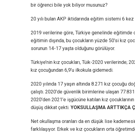
bir öğrenci bile yok biliyor musunuz?
20 yılı bulan AKP iktidarında eğitim sistemi 6 kez
2019 verilerine göre, Türkiye genelinde eğitimde
eğitimin dışında, bu çocukların yüzde 50’si kız ço
sorunun 14-17 yaşta olduğunu görülüyor.
Türkiye’nin kız çocukları, Tüik-2020 verilerinde; 202
kız çocuğundan 6,9’u ilkokula gidemedi.
2020 yılında 17 yaşın altında 8.271 kız çocuğu doğu
çalıştı. 2020’de güvenlik birimlerine ulaşan 77.831
2020’den 2021’e işgücüne katılan kız çocuklarının 
düşüş dikkat çekti.
YOKSULLAŞMA ARTTIKÇA ÇOC
Net okullaşma oranları da en düşük lise kademesi
farklılaşıyor. Erkek ve kız çocukların orta öğretim