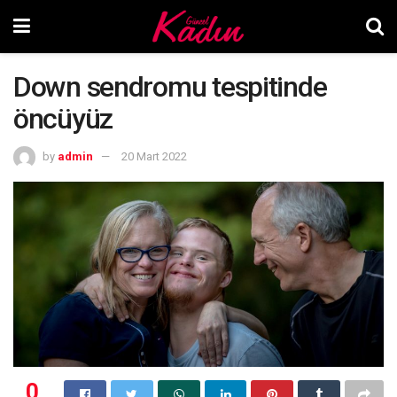
Down sendromu tespitinde
öncüyüz
by
admin
20 Mart 2022
0