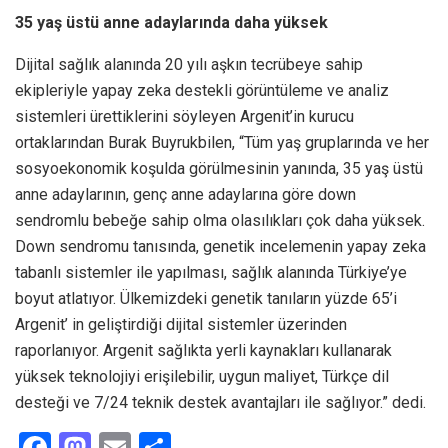
35 yaş üstü anne adaylarında daha yüksek
Dijital sağlık alanında 20 yılı aşkın tecrübeye sahip
ekipleriyle yapay zeka destekli görüntüleme ve analiz
sistemleri ürettiklerini söyleyen Argenit’in kurucu
ortaklarından Burak Buyrukbilen, “Tüm yaş gruplarında ve her
sosyoekonomik koşulda görülmesinin yanında, 35 yaş üstü
anne adaylarının, genç anne adaylarına göre down
sendromlu bebeğe sahip olma olasılıkları çok daha yüksek.
Down sendromu tanısında, genetik incelemenin yapay zeka
tabanlı sistemler ile yapılması, sağlık alanında Türkiye’ye
boyut atlatıyor. Ülkemizdeki genetik tanıların yüzde 65’i
Argenit’ in geliştirdiği dijital sistemler üzerinden
raporlanıyor. Argenit sağlıkta yerli kaynakları kullanarak
yüksek teknolojiyi erişilebilir, uygun maliyet, Türkçe dil
desteği ve 7/24 teknik destek avantajları ile sağlıyor.” dedi.
F
M
E
S