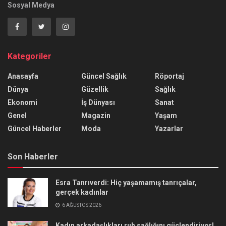
Sosyal Medya
Kategoriler
Anasayfa
Güncel Sağlık
Röportaj
Dünya
Güzellik
Sağlık
Ekonomi
İş Dünyası
Sanat
Genel
Magazin
Yaşam
Güncel Haberler
Moda
Yazarlar
Son Haberler
Esra Tanrıverdi: Hiç yaşamamış tanrıçalar,
gerçek kadınlar
6 AĞUSTOS 2026
Kadın arkadaşlıkları ruh sağlığını güçlendiriyor!