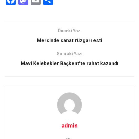
a
a
m
h
ce
st
ail
ar
b
o
e
Önceki Yazı
o
d
Mersinde sanat rüzgarı esti
o
o
Sonraki Yazı
k
n
Mavi Kelebekler Başkent’te rahat kazandı
admin