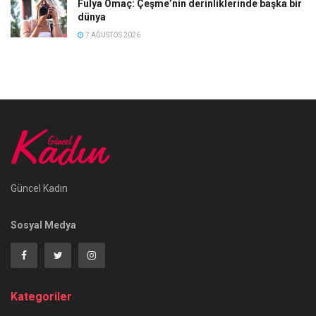
Fulya Omaç: Çeşme’nin derinliklerinde başka bir
dünya
7 AĞUSTOS 2026
Güncel Kadın
Sosyal Medya
Kategoriler