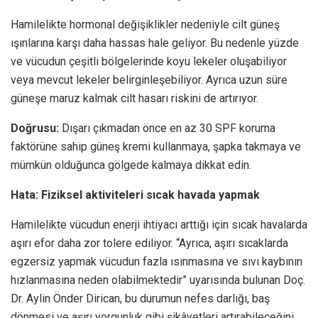
Hamilelikte hormonal değişiklikler nedeniyle cilt güneş
ışınlarına karşı daha hassas hale geliyor. Bu nedenle yüzde
ve vücudun çeşitli bölgelerinde koyu lekeler oluşabiliyor
veya mevcut lekeler belirginleşebiliyor. Ayrıca uzun süre
güneşe maruz kalmak cilt hasarı riskini de artırıyor.
Doğrusu:
Dışarı çıkmadan önce en az 30 SPF koruma
faktörüne sahip güneş kremi kullanmaya, şapka takmaya ve
mümkün olduğunca gölgede kalmaya dikkat edin.
Hata: Fiziksel aktiviteleri sıcak havada yapmak
Hamilelikte vücudun enerji ihtiyacı arttığı için sıcak havalarda
aşırı efor daha zor tolere ediliyor. “Ayrıca, aşırı sıcaklarda
egzersiz yapmak vücudun fazla ısınmasına ve sıvı kaybının
hızlanmasına neden olabilmektedir” uyarısında bulunan Doç.
Dr. Aylin Önder Dirican,
bu durumun nefes darlığı, baş
dönmesi ve aşırı yorgunluk gibi şikâyetleri artırabileceğini