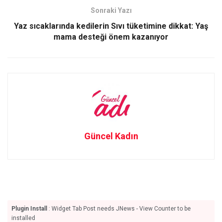
o
o
Sonraki Yazı
k
n
Yaz sıcaklarında kedilerin Sıvı tüketimine dikkat: Yaş
mama desteği önem kazanıyor
Güncel Kadın
Plugin Install
: Widget Tab Post needs JNews - View Counter to be
installed