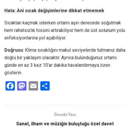
Hata: Ani sıcak değişimlerine dikkat etmemek
Sıcaktan kaçmak isterken ortamı aşırı derecede soğutmak
hem rahatsızlık hissini artırabiliyor hem de üst solunum yolu
enfeksiyonlarına yol açabiliyor.
Doğrusu
: Klima sıcaklığını makul seviyelerde tutmanız daha
doğru bir yaklaşım olacaktır. Ayrıca bulunduğunuz ortamı
günde en az 3 kez 10’ar dakika havalandırmaya özen
gösterin.
F
M
E
S
a
a
m
h
ce
st
ail
ar
b
o
e
Önceki Yazı
o
d
Sanat, ilham ve müziğin buluştuğu özel davet