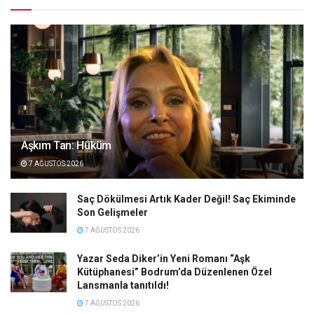
Aşkım Tan: Hüküm
7 AĞUSTOS 2026
Saç Dökülmesi Artık Kader Değil! Saç Ekiminde
Son Gelişmeler
7 AĞUSTOS 2026
Yazar Seda Diker’in Yeni Romanı “Aşk
Kütüphanesi” Bodrum’da Düzenlenen Özel
Lansmanla tanıtıldı!
7 AĞUSTOS 2026