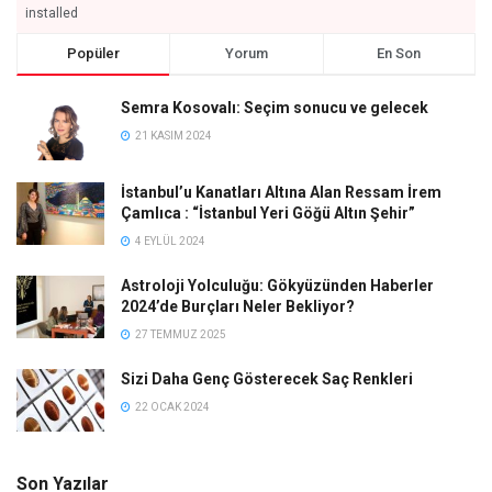
installed
Popüler
Yorum
En Son
Semra Kosovalı: Seçim sonucu ve gelecek
21 KASIM 2024
İstanbul’u Kanatları Altına Alan Ressam İrem
Çamlıca : “İstanbul Yeri Göğü Altın Şehir”
4 EYLÜL 2024
Astroloji Yolculuğu: Gökyüzünden Haberler
2024’de Burçları Neler Bekliyor?
27 TEMMUZ 2025
Sizi Daha Genç Gösterecek Saç Renkleri
22 OCAK 2024
Son Yazılar