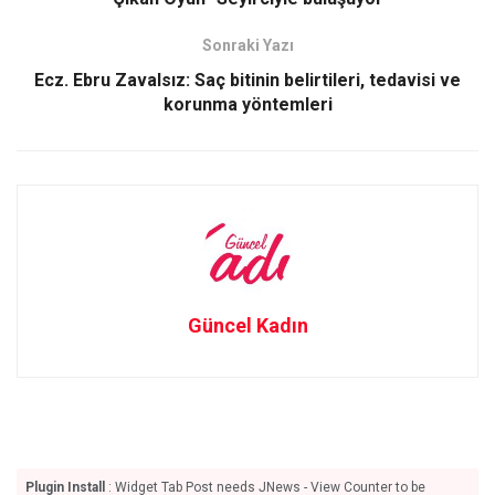
o
o
k
n
Sonraki Yazı
Ecz. Ebru Zavalsız: Saç bitinin belirtileri, tedavisi ve
korunma yöntemleri
Güncel Kadın
Plugin Install
: Widget Tab Post needs JNews - View Counter to be