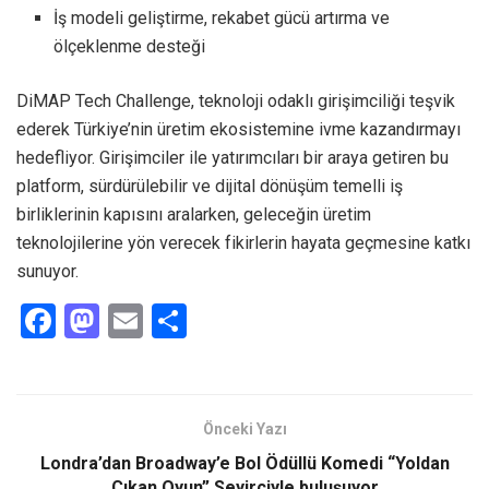
İş modeli geliştirme, rekabet gücü artırma ve
ölçeklenme desteği
DiMAP Tech Challenge, teknoloji odaklı girişimciliği teşvik
ederek Türkiye’nin üretim ekosistemine ivme kazandırmayı
hedefliyor. Girişimciler ile yatırımcıları bir araya getiren bu
platform, sürdürülebilir ve dijital dönüşüm temelli iş
birliklerinin kapısını aralarken, geleceğin üretim
teknolojilerine yön verecek fikirlerin hayata geçmesine katkı
sunuyor.
F
M
E
S
a
a
m
h
ce
st
ail
ar
b
o
e
Önceki Yazı
o
d
Londra’dan Broadway’e Bol Ödüllü Komedi “Yoldan
Çıkan Oyun” Seyirciyle buluşuyor