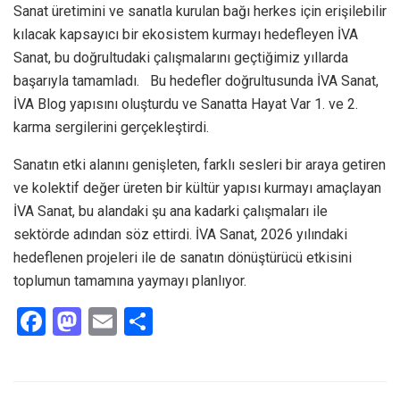
Sanat üretimini ve sanatla kurulan bağı herkes için erişilebilir
kılacak kapsayıcı bir ekosistem kurmayı hedefleyen İVA
Sanat, bu doğrultudaki çalışmalarını geçtiğimiz yıllarda
başarıyla tamamladı. Bu hedefler doğrultusunda İVA Sanat,
İVA Blog yapısını oluşturdu ve Sanatta Hayat Var 1. ve 2.
karma sergilerini gerçekleştirdi.
Sanatın etki alanını genişleten, farklı sesleri bir araya getiren
ve kolektif değer üreten bir kültür yapısı kurmayı amaçlayan
İVA Sanat, bu alandaki şu ana kadarki çalışmaları ile
sektörde adından söz ettirdi. İVA Sanat, 2026 yılındaki
hedeflenen projeleri ile de sanatın dönüştürücü etkisini
toplumun tamamına yaymayı planlıyor.
F
M
E
S
a
a
m
h
ce
st
ail
ar