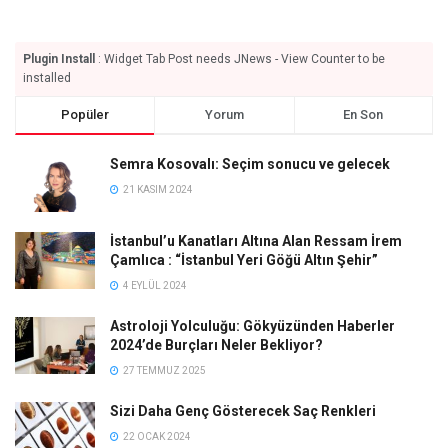
Plugin Install
: Widget Tab Post needs JNews - View Counter to be
installed
Popüler
Yorum
En Son
Semra Kosovalı: Seçim sonucu ve gelecek
21 KASIM 2024
İstanbul’u Kanatları Altına Alan Ressam İrem
Çamlıca : “İstanbul Yeri Göğü Altın Şehir”
4 EYLÜL 2024
Astroloji Yolculuğu: Gökyüzünden Haberler
2024’de Burçları Neler Bekliyor?
27 TEMMUZ 2025
Sizi Daha Genç Gösterecek Saç Renkleri
22 OCAK 2024