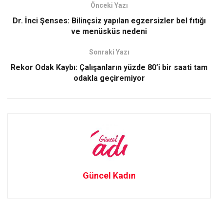
b
o
e
Önceki Yazı
o
d
Dr. İnci Şenses: Bilinçsiz yapılan egzersizler bel fıtığı
o
o
ve menüsküs nedeni
k
n
Sonraki Yazı
Rekor Odak Kaybı: Çalışanların yüzde 80’i bir saati tam
odakla geçiremiyor
Güncel Kadın