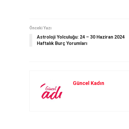
ce
st
ail
ar
b
o
e
o
d
o
o
Önceki Yazı
Astroloji Yolculuğu: 24 – 30 Haziran 2024
k
n
Haftalık Burç Yorumları
Güncel Kadın