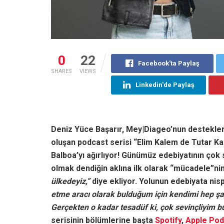
0
22
Facebook'ta Paylaş
SHARES
VIEWS
Linkedin'de Paylaş
Deniz Yüce Başarır, Mey|Diageo’nun destekleri
oluşan podcast serisi “
Elim Kalem de Tutar K
Balboa’yı ağırlıyor!
Günümüz edebiyatının çok s
olmak dendiğin aklına ilk olarak “mücadele”nin
ülkedeyiz,”
diye ekliyor. Yolunun edebiyata nis
etme aracı olarak bulduğum için kendimi hep şans
Gerçekten o kadar tesadüf ki, çok sevinçliyim bul
serisinin bölümlerine başta
Spotify
,
Apple Pod