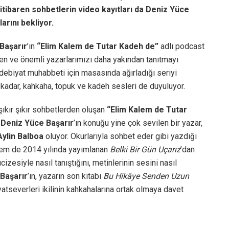
 itibaren sohbetlerin video kayıtları da Deniz Yüce
arını bekliyor.
Başarır
’ın
“
Elim Kalem de Tutar Kadeh de
”
adlı podcast
tken ve önemli yazarlarımızı daha yakından tanıtmayı
r edebiyat muhabbeti için masasında ağırladığı seriyi
i kadar, kahkaha, topuk ve kadeh sesleri de duyuluyor.
şıkır şıkır sohbetlerden oluşan
“Elim Kalem de Tutar
e
Deniz Yüce Başarır
’ın konuğu yine çok sevilen bir yazar,
Aylin
Balboa
oluyor. Okurlarıyla sohbet eder gibi yazdığı
 hem de 2014 yılında yayımlanan
Belki Bir Gün Uçarız
’dan
izesiyle nasıl tanıştığını, metinlerinin sesini nasıl
Başarır
’ın, yazarın son kitabı
Bu Hikâye Senden Uzun
tseverleri ikilinin kahkahalarına ortak olmaya davet