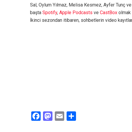
Sal, Oylum Yılmaz, Melisa Kesmez, Ayfer Tunç ve
başta
Spotify
,
Apple Podcasts
ve
CastBox
olmak ü
İkinci sezondan itibaren, sohbetlerin video kayıtla
F
M
E
S
a
a
m
h