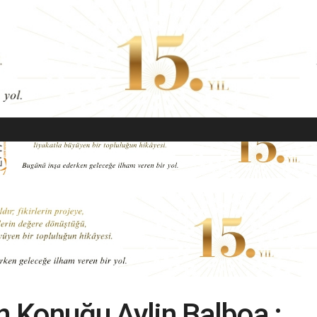
EKONOMI
MODA
GÜZELLIK
SAĞLIK
YAŞAM
SANAT
n Konuğu Aylin Balboa :