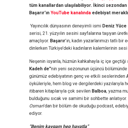
tüm kanallardan ulaşılabiliyor. İkinci sezondan
Başarır’ın
YouTube kanalında
edebiyat meraklıl
Yayıncılık dünyasının deneyimli ismi
Deniz Yüce 
serisi, 21. yüzyılın sesini sayfalarına taşıyan üre
amaçlıyor.
Başarır
’ın, kadın yazarlarımızı tatlı bi
dinlerken Türkiye’deki kadınların kalemlerinin ses
Neşenin isyanla, hüznün kahkahayla iç içe geçtiği 
Kadeh de”
nin yeni sezonunun üçüncü bölümünd
günümüz edebiyatının genç ve etkili seslerinden
öyküleriyle, hem blog ve dergilerdeki yazılarıyla
itibaren kitaplarıyla çok sevilen
Balboa
, yazma muc
bulduğunu sıcak ve samimi bir sohbette anlatıyor.
Osman
’dan bir bölüm de okuduğu podcast, edebiya
ediyor.
“Benim kavgam hep hayatla”