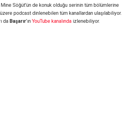
 Mine Söğüt’ün de konuk olduğu serinin tüm bölümlerine
zere podcast dinlenebilen tüm kanallardan ulaşılabiliyor.
rı da
Başarır
’ın
YouTube kanalında
izlenebiliyor.