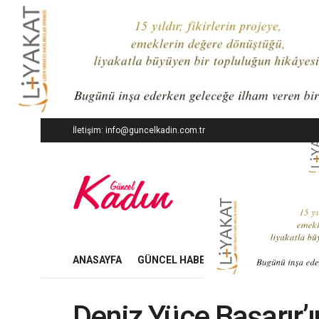
İletişim: info@guncelkadin.com.tr
ANASAYFA
GÜNCEL HABERLER
İŞ DÜNYASI
Deniz Yüce Başarır’ı