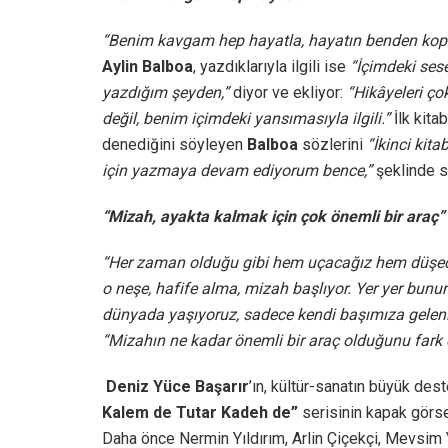
“Benim kavgam hep hayatla, hayatın benden kopar
Aylin Balboa
, yazdıklarıyla ilgili ise
“İçimdeki se
yazdığım şeyden,”
diyor ve ekliyor:
“Hikâyeleri ço
değil, benim içimdeki yansımasıyla ilgili.”
İlk kita
denediğini söyleyen
Balboa
sözlerini
“İkinci kit
için yazmaya devam ediyorum bence,”
şeklinde s
“Mizah, ayakta kalmak için çok önemli bir araç”
“Her zaman olduğu gibi hem uçacağız hem düşeceğ
o neşe, hafife alma, mizah başlıyor. Yer yer bunun
dünyada yaşıyoruz, sadece kendi başımıza gelenle
“Mizahın ne kadar önemli bir araç olduğunu fark e
Deniz Yüce Başarır
’ın, kültür-sanatın büyük des
Kalem de Tutar Kadeh de”
serisinin kapak görsel
Daha önce Nermin Yıldırım, Arlin Çiçekçi, Mevsim 