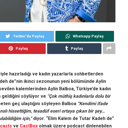
Twitter'da Paylaş
Whatsapp Paylaş
Paylaş
Paylaş
yle hazırladığı ve kadın yazarlarla sohbetlerden
adeh de
”nin ikinci sezonunun yeni bölümünde Aylin
evilen kalemlerinden Aylin Balboa, Türkiye’de kadın
 geldiğini söylüyor ve
“Çok müthiş kadınlarla dolu bir
peten geç ulaştığını söyleyen Balboa
“Kendimi ifade
lı hissettiğim, tesadüf eseri ortaya çıkan bir şey…
abildiğim için,”
diyor. “Elim Kalem de Tutar Kadeh de”
casts
ve
CastBox
olmak üzere
podcast dinlenebilen