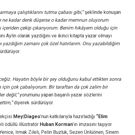
maya çalıştıklarını tutma çabası gibi,”
şeklinde konuşan
se ne kadar denk düşerse o kadar memnun oluyorum
k içeriden çekip çıkarıyorum. Benim hikâyem olduğu için
bını Aylin olarak yazdığını ve ikinci kitapta yazar olmayı
abı yazdığım zamanı çok özel hatırlarım. Onu yazabildiğim
ürdürüyor.
iz. Hayatın böyle bir şey olduğunu kabul ettikten sonra
 için çok çabalıyorum. Bir taraftan da çok zalim bir
r değil,”
yorumunu yapan başarılı yazar sözlerini
ttim,”
diyerek sürdürüyor.
tekçisi
Mey|Diageo
’nun katkılarıyla hazırladığı
“Elim
i ödüllü illüstratör
Huban Korman
’ın imzasını taşıyor.
Yenice, Irmak Zileli, Pelin Buzluk, Sezen Ünlüönen, Sinem