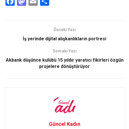
F
M
E
S
a
a
m
h
ce
st
ail
ar
b
o
e
Önceki Yazı
o
d
İş yerinde dijital alışkanlıkların portresi
o
o
Sonraki Yazı
k
n
Akbank düşünce kulübü 15 yıldır yaratıcı fikirleri özgün
projelere dönüştürüyor
Güncel Kadın