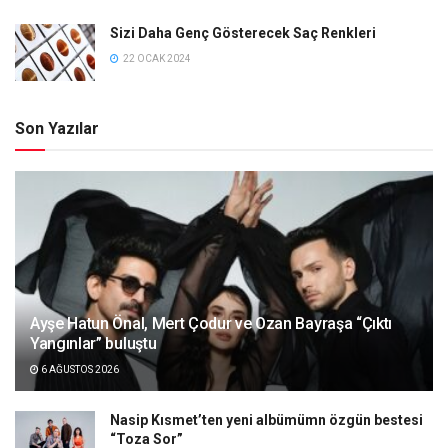
Sizi Daha Genç Gösterecek Saç Renkleri
22 OCAK 2024
Son Yazılar
Ayşe Hatun Önal, Mert Çodur ve Ozan Bayraşa “Çıktı
Yangınlar” buluştu
6 AĞUSTOS 2026
Nasip Kısmet’ten yeni albümümn özgün bestesi
“Toza Sor”