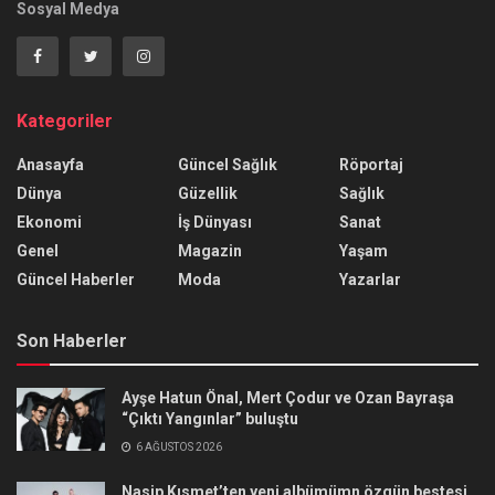
Sosyal Medya
Kategoriler
Anasayfa
Güncel Sağlık
Röportaj
Dünya
Güzellik
Sağlık
Ekonomi
İş Dünyası
Sanat
Genel
Magazin
Yaşam
Güncel Haberler
Moda
Yazarlar
Son Haberler
Ayşe Hatun Önal, Mert Çodur ve Ozan Bayraşa
“Çıktı Yangınlar” buluştu
6 AĞUSTOS 2026
Nasip Kısmet’ten yeni albümümn özgün bestesi