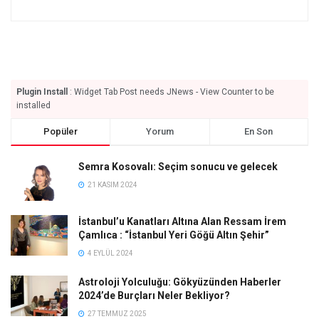
Plugin Install
: Widget Tab Post needs JNews - View Counter to be
installed
Popüler
Yorum
En Son
Semra Kosovalı: Seçim sonucu ve gelecek
21 KASIM 2024
İstanbul’u Kanatları Altına Alan Ressam İrem
Çamlıca : “İstanbul Yeri Göğü Altın Şehir”
4 EYLÜL 2024
Astroloji Yolculuğu: Gökyüzünden Haberler
2024’de Burçları Neler Bekliyor?
27 TEMMUZ 2025