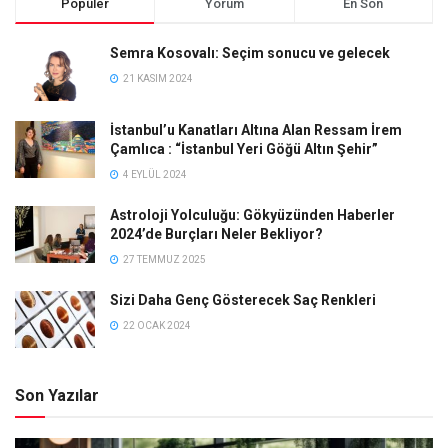
Popüler
Yorum
En Son
Semra Kosovalı: Seçim sonucu ve gelecek
21 KASIM 2024
İstanbul’u Kanatları Altına Alan Ressam İrem
Çamlıca : “İstanbul Yeri Göğü Altın Şehir”
4 EYLÜL 2024
Astroloji Yolculuğu: Gökyüzünden Haberler
2024’de Burçları Neler Bekliyor?
27 TEMMUZ 2025
Sizi Daha Genç Gösterecek Saç Renkleri
22 OCAK 2024
Son Yazılar