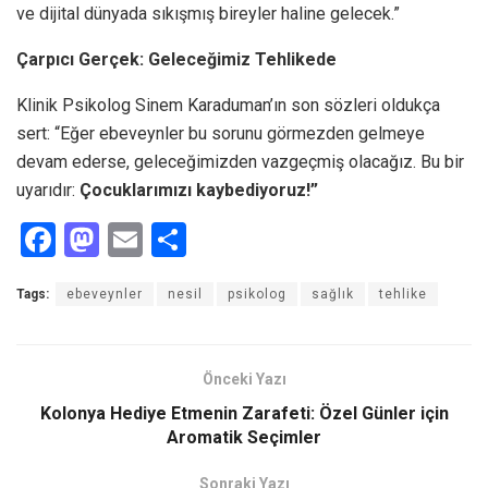
ve dijital dünyada sıkışmış bireyler haline gelecek.”
Çarpıcı Gerçek: Geleceğimiz Tehlikede
Klinik Psikolog Sinem Karaduman’ın son sözleri oldukça
sert: “Eğer ebeveynler bu sorunu görmezden gelmeye
devam ederse, geleceğimizden vazgeçmiş olacağız. Bu bir
uyarıdır:
Çocuklarımızı kaybediyoruz!”
F
M
E
S
a
a
m
h
Tags:
ebeveynler
nesil
psikolog
sağlık
tehlike
ce
st
ail
ar
b
o
e
o
d
Önceki Yazı
o
o
Kolonya Hediye Etmenin Zarafeti: Özel Günler için
Aromatik Seçimler
k
n
Sonraki Yazı