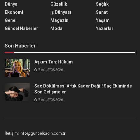
Dünya
Güzellik
Sağlık
Ekonomi
İş Dünyası
Sanat
Genel
Magazin
Yaşam
Güncel Haberler
Moda
Yazarlar
Son Haberler
Aşkım Tan: Hüküm
7 AĞUSTOS 2026
Saç Dökülmesi Artık Kader Değil! Saç Ekiminde
Son Gelişmeler
7 AĞUSTOS 2026
İletişim: info@guncelkadin.com.tr