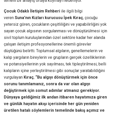
temelli bir anlayış ortaya koymayı hedefliyor.
Çocuk Odaklı İletişim Rehberi
ile ilgili bilgi
veren
Suna’nın Kızları kurucusu İpek Kıraç
, çocuğu
yetersiz gören, çocukların çeşitliliğini ve yapabilirliğini yok
sayan çocuk algısının sorgulanması ve dönüştürülmesi için
sivil toplum kuruluşlarından özel sektöre kadar her alanda
çalışan iletişim profesyonellerine önemli görevler
düştüğünü belirtti. Toplumsal algıların, genellemelerin ve
kalıp yargıların bireylerin ve grupların gerçek özelliklerinin
ve potansiyellerinin yok sayılması, tek tipleştirilmesi, belli
kalıpların içine yerleştirilmesi gibi sonuçlar yaratabildiğini
vurgulayan
Kıraç
,
“Bu algıyı dönüştürmek için önce
sorunu tanımlamanız, sonra da var olan algıyı
değiştirmek için somut adımlar atmanız gerekiyor.
Dünyaya geldiğimiz ilk andan itibaren hayatımıza giren
ve günlük hayatın akışı içerisinde her gün yeniden
üretilen hatalı söylemlerin temelinde bakış açımız ve