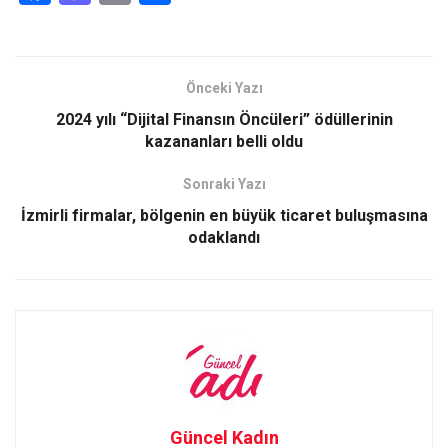
a
a
m
h
ce
st
ail
ar
b
o
e
Önceki Yazı
o
d
2024 yılı “Dijital Finansın Öncüleri” ödüllerinin
o
o
kazananları belli oldu
k
n
Sonraki Yazı
İzmirli firmalar, bölgenin en büyük ticaret buluşmasına
odaklandı
Güncel Kadın