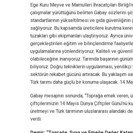
Ege Kuru Meyve ve Mamulleri İhracatçıları Birliği’nin
çalışmalar yürüttüğünü belirten Gabay sözlerini ş
standartlarının yükseltilmesi ve gıda güvenliğinin 
sağlıyoruz. Bu kapsamda üreticilere kurutma kerev
tuzakları gibi ekipmanları ulaştırıyoruz. Ayrıca üni
gerçekleştirilen eğitim ve bilinçlendirme faaliyetl
uygulamalarına yönlendiriyoruz. Kaliteli ve güvenil
olabileceğine inanıyoruz. Tarımda başarının günüm
biliyoruz. Doğru tekniklerin uygulanması, yenilikç
sektörün rekabet gücünü artıracak. Bu yaklaşım s
Türk tarımı daha güçlü bir konuma ulaşacak. 14 Ma
Gabay mesajının sonunda, “Toprağa emek veren, ür
çiftçilerimizin 14 Mayıs Dünya Çiftçiler Günü’nü kut
üretmeyi ve Türk tarımının uluslararası alandaki de
verdi.
Demir: “Toprağa, Suya ve Emeğe Değer Katan T