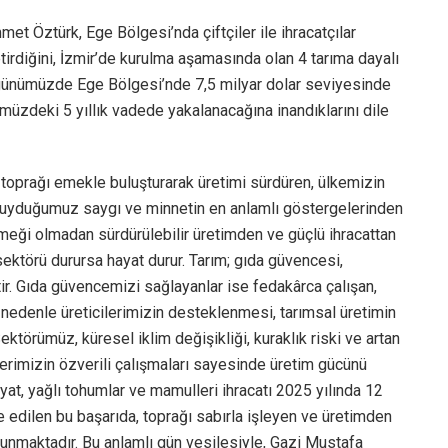
et Öztürk, Ege Bölgesi’nda çiftçiler ile ihracatçılar
irdiğini, İzmir’de kurulma aşamasında olan 4 tarıma dayalı
e günümüzde Ege Bölgesi’nde 7,5 milyar dolar seviyesinde
nümüzdeki 5 yıllık vadede yakalanacağına inandıklarını dile
, toprağı emekle buluşturarak üretimi sürdüren, ülkemizin
e duyduğumuz saygı ve minnetin en anlamlı göstergelerinden
 emeği olmadan sürdürülebilir üretimden ve güçlü ihracattan
ktörü durursa hayat durur. Tarım; gıda güvencesi,
ir. Gıda güvencemizi sağlayanlar ise fedakârca çalışan,
u nedenle üreticilerimizin desteklenmesi, tarımsal üretimin
törümüz, küresel iklim değişikliği, kuraklık riski ve artan
çilerimizin özverili çalışmaları sayesinde üretim gücünü
yat, yağlı tohumlar ve mamulleri ihracatı 2025 yılında 12
e edilen bu başarıda, toprağı sabırla işleyen ve üretimden
lunmaktadır. Bu anlamlı gün vesilesiyle, Gazi Mustafa