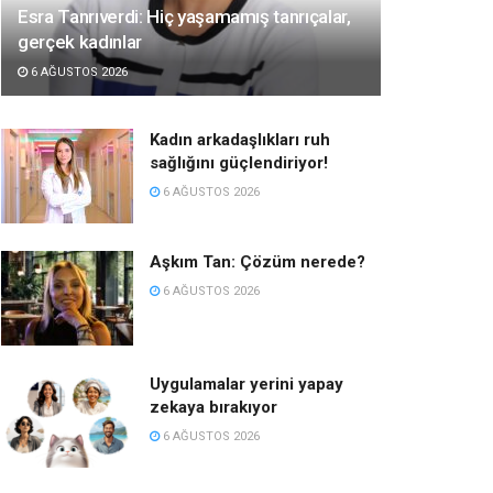
Esra Tanrıverdi: Hiç yaşamamış tanrıçalar,
gerçek kadınlar
6 AĞUSTOS 2026
Kadın arkadaşlıkları ruh
sağlığını güçlendiriyor!
6 AĞUSTOS 2026
Aşkım Tan: Çözüm nerede?
6 AĞUSTOS 2026
Uygulamalar yerini yapay
zekaya bırakıyor
6 AĞUSTOS 2026