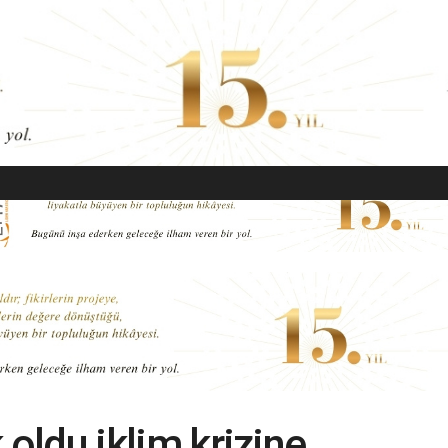
EKONOMI
MODA
GÜZELLIK
SAĞLIK
YAŞAM
SANAT
k oldu iklim krizine