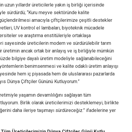
 uzun yıllardır üreticilerle yakın iş birliği içerisinde
öyle sürdürdü; “Kuru meyve sektöründe kalite
güçlendirilmesi amacıyla çiftçilerimize çeşitli destekler
etleri, UV kontrol el lambaları, biyoteknik mücadele
versiteler ve araştırma enstitüleriyle ortaklaşa
eri sayesinde üreticilerin modern ve sürdürülebilir tarım
ir üretimin ancak ortak bir anlayış ve iş birliğiyle mümkün
üzde bilgiye dayalı üretim modeliyle sağlanabileceğini
i yöntemlerin benimsenmesi ve kalite odaklı üretim anlayışı
ayesinde hem iç piyasada hem de uluslararası pazarlarda
yıs Dünya Çiftçiler Gününü Kutluyorum.”
etimiyle yaşamın devamlılığını sağlayan tüm
luyorum. Birlik olarak üreticilerimizi desteklemeyi, birlikte
ğerini daha ileriye taşımayı sürdüreceğiz.” ifadelerine yer
üm Üreticilerimizin Dünya Çiftçiler Günü Kutlu