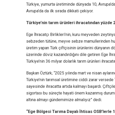
Türkiye, yumurta üretiminde dünyada 10, Avrupa’da i
Avrupa’da da ilk sırada dikkati çekiyor.
Türkiye’nin tarım ürünleri ihracatından yüzde 
Ege İhracatçı Birlikleri’nin, kuru meyveden zeytiny
sebzeden tütüne, meyve sebze mamullerinden hubu
üretim yapan Türk çiftçisinin ürünlerini dünyanın dör
üzerinde döviz kazandırdığını dile getiren Ege İh
Türkiye’nin 36 milyar dolarlık tarım ürünleri ihraca
Başkan Öztürk; “2025 yılında mart ve nisan ayların
Türkiye’nin tarımsal üretimine ciddi zarar versede T
sayesinde ihracatta artıda kalmayı başardı. Çiftçil
sigortası bu süreçte hayati önem kazanmış durumda
altına almayı gündemimize almalıyız” dedi.
“Ege Bölgesi Tarıma Dayalı İhtisas OSB’lerle 1