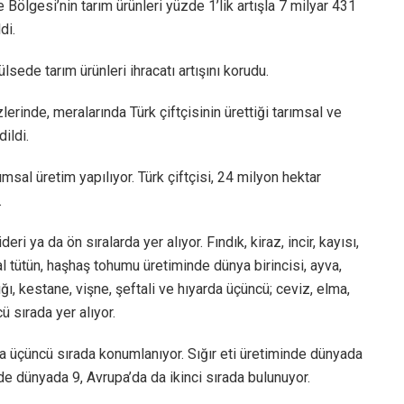
e Bölgesi’nin tarım ürünleri yüzde 1’lik artışla 7 milyar 431
di.
sede tarım ürünleri ihracatı artışını korudu.
erinde, meralarında Türk çiftçisinin ürettiği tarımsal ve
ildi.
ımsal üretim yapılıyor. Türk çiftçisi, 24 milyon hektar
.
i ya da ön sıralarda yer alıyor. Fındık, kiraz, incir, kayısı,
tal tütün, haşhaş tohumu üretiminde dünya birincisi, ayva,
ğı, kestane, vişne, şeftali ve hıyarda üçüncü; ceviz, elma,
 sırada yer alıyor.
da üçüncü sırada konumlanıyor. Sığır eti üretiminde dünyada
nde dünyada 9, Avrupa’da da ikinci sırada bulunuyor.