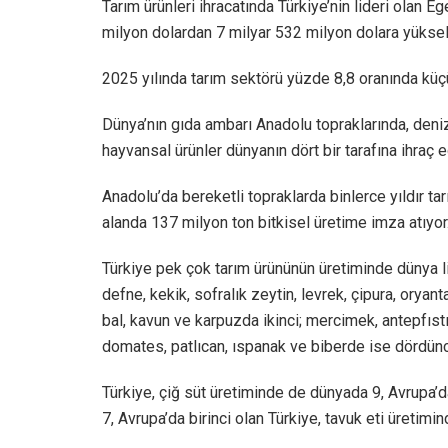
Tarım ürünleri ihracatında Türkiye’nin lideri olan Eg
milyon dolardan 7 milyar 532 milyon dolara yüksel
2025 yılında tarım sektörü yüzde 8,8 oranında küçül
Dünya’nın gıda ambarı Anadolu topraklarında, denizl
hayvansal ürünler dünyanın dört bir tarafına ihraç ed
Anadolu’da bereketli topraklarda binlerce yıldır tar
alanda 137 milyon ton bitkisel üretime imza atıyor
Türkiye pek çok tarım ürününün üretiminde dünya lider
defne, kekik, sofralık zeytin, levrek, çipura, oryan
bal, kavun ve karpuzda ikinci; mercimek, antepfıstı
domates, patlıcan, ıspanak ve biberde ise dördüncü
Türkiye, çiğ süt üretiminde de dünyada 9, Avrupa’
7, Avrupa’da birinci olan Türkiye, tavuk eti üretimi