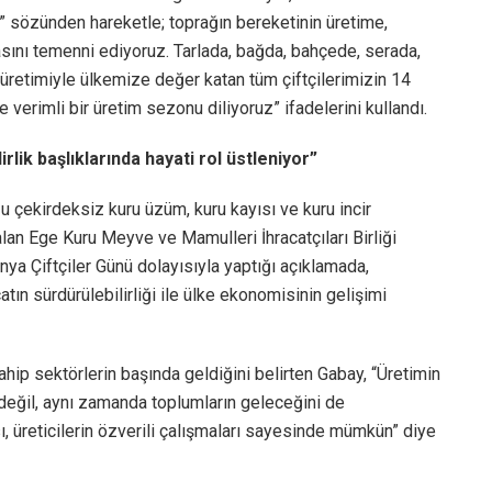
.” sözünden hareketle; toprağın bereketinin üretime,
sını temenni ediyoruz. Tarlada, bağda, bahçede, serada,
 üretimiyle ülkemize değer katan tüm çiftçilerimizin 14
 verimli bir üretim sezonu diliyoruz” ifadelerini kullandı.
rlik başlıklarında hayati rol üstleniyor”
ğu çekirdeksiz kuru üzüm, kuru kayısı ve kuru incir
alan Ege Kuru Meyve ve Mamulleri İhracatçıları Birliği
a Çiftçiler Günü dolayısıyla yaptığı açıklamada,
catın sürdürülebilirliği ile ülke ekonomisinin gelişimi
ahip sektörlerin başında geldiğini belirten Gabay, “Üretimin
n değil, aynı zamanda toplumların geleceğini de
sı, üreticilerin özverili çalışmaları sayesinde mümkün” diye