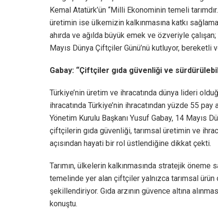
Kemal Atatürk’ün “Milli Ekonominin temeli tarımdır
üretimin ise ülkemizin kalkınmasına katkı sağlama
ahırda ve ağılda büyük emek ve özveriyle çalışan;
Mayıs Dünya Çiftçiler Günü’nü kutluyor, bereketli ve
Gabay: “Çiftçiler gıda güvenliği ve sürdürülebili
Türkiye’nin üretim ve ihracatında dünya lideri oldu
ihracatında Türkiye’nin ihracatından yüzde 55 pay 
Yönetim Kurulu Başkanı Yusuf Gabay, 14 Mayıs Düny
çiftçilerin gıda güvenliği, tarımsal üretimin ve ihra
açısından hayati bir rol üstlendiğine dikkat çekti.
Tarımın, ülkelerin kalkınmasında stratejik öneme s
temelinde yer alan çiftçiler yalnızca tarımsal ürü
şekillendiriyor. Gıda arzının güvence altına alınma
konuştu.