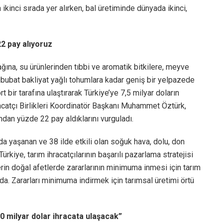
kinci sırada yer alırken, bal üretiminde dünyada ikinci,
22 pay alıyoruz
ağına, su ürünlerinden tıbbi ve aromatik bitkilere, meyve
bat bakliyat yağlı tohumlara kadar geniş bir yelpazede
t bir tarafına ulaştırarak Türkiye’ye 7,5 milyar doların
racatçı Birlikleri Koordinatör Başkanı Muhammet Öztürk,
tından yüzde 22 pay aldıklarını vurguladı.
da yaşanan ve 38 ilde etkili olan soğuk hava, dolu, don
ürkiye, tarım ihracatçılarının başarılı pazarlama stratejisi
erin doğal afetlerde zararlarının minimuma inmesi için tarım
. Zararları minimuma indirmek için tarımsal üretimi örtü
0 milyar dolar ihracata ulaşacak”