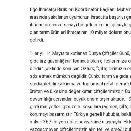
Ege İhracatçı Birlikleri Koordinatör Başkanı Muhamm
arasında yakalanan uyumunun ihracatta başarıyı get
ihtisas organize sanayi bölgelerinin itici gücüyl
olan tarım ürünleri ihracatının 10 milyar doların ö
getirdi.
“Her yıl 14 Mayıs’ta kutlanan Dünya Çiftçiler Günü
gıda arz güvenliğinin teminatı olan çiftçilerimiz
biridir” şeklinde konuşan Öztürk, “Çiftçilerimizin
söz etmek mümkün değildir. Çünkü tarım ve gıda se
sürdürülebilir kalkınma ve toplumsal refah demekt
üreten ve ülkesine değer katan çiftçilerimizdir. B
devamlılığı açısından büyük önem taşımaktadır. Sek
girdi maliyetleri gibi zorlu koşullara rağmen, çift
korumayı başarmıştır. Türkiye geneli hububat, bakli
milyar 367 milyon dolar seviyesine ulaşmıştır. Eld
vazgeçmeyen çiftçilerimizin alın teri ve emeği bu