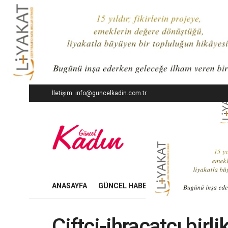
İletişim: info@guncelkadin.com.tr
ANASAYFA
GÜNCEL HABERLER
İŞ DÜNYASI
Çiftçi-ihracatçı birli