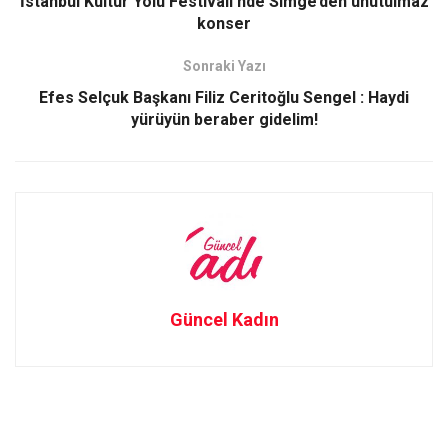
o
o
İstanbul Kültür Yolu Festivali’nde Simge’den unutulmaz
konser
k
n
Sonraki Yazı
Efes Selçuk Başkanı Filiz Ceritoğlu Sengel : Haydi
yürüyün beraber gidelim!
Güncel Kadın