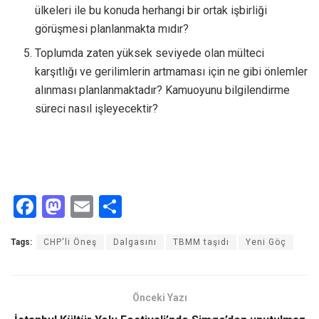
ülkeleri ile bu konuda herhangi bir ortak işbirliği
görüşmesi planlanmakta mıdır?
Toplumda zaten yüksek seviyede olan mülteci
karşıtlığı ve gerilimlerin artmaması için ne gibi önlemler
alınması planlanmaktadır? Kamuoyunu bilgilendirme
süreci nasıl işleyecektir?
F
M
E
S
a
a
m
h
Tags:
CHP'li Öneş
Dalgasını
TBMM taşıdı
Yeni Göç
ce
st
ail
ar
b
o
e
o
d
Önceki Yazı