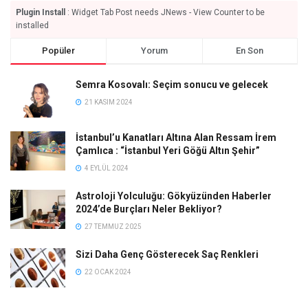
Plugin Install
: Widget Tab Post needs JNews - View Counter to be
installed
Popüler
Yorum
En Son
Semra Kosovalı: Seçim sonucu ve gelecek
21 KASIM 2024
İstanbul’u Kanatları Altına Alan Ressam İrem
Çamlıca : “İstanbul Yeri Göğü Altın Şehir”
4 EYLÜL 2024
Astroloji Yolculuğu: Gökyüzünden Haberler
2024’de Burçları Neler Bekliyor?
27 TEMMUZ 2025
Sizi Daha Genç Gösterecek Saç Renkleri
22 OCAK 2024