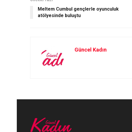
o
o
Meltem Cumbul gençlerle oyunculuk
k
n
atölyesinde buluştu
Güncel Kadın