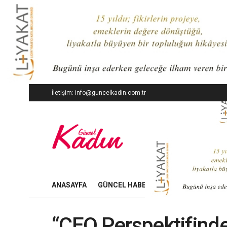
İletişim: info@guncelkadin.com.tr
ANASAYFA
GÜNCEL HABERLER
İŞ DÜNYASI
“CEO Perspektifinden