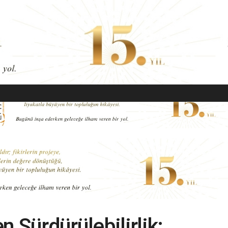
EKONOMI
MODA
GÜZELLIK
SAĞLIK
YAŞAM
SANAT
 Sürdürülebilirlik: