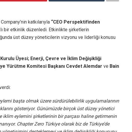
 Company’nin katkılarıyla
“CEO Perspektifinden
lı bir etkinlik düzenledi. Etkinlikte şirketlerin
luğunda üst düzey yöneticilerin vizyonu ve liderliği konusu
rulu Üyesi; Enerji, Çevre ve İklim Değişikliği
iye Yürütme Komitesi Başkanı Cevdet Alemdar
ve
Bain
verdi:
 eylemi başta olmak üzere sürdürülebilirlik uygulamalarının
larını gösteriyor. Günümüzde birçok üst düzey yönetici
e iklim eylemini şirketlerinin bir parçası haline getirmenin
nanıyor. Chapter Zero Türkiye olarak biz de Türkiye’de
m yönetişimini desteklemeyi ve iklim değişikliği konusunu