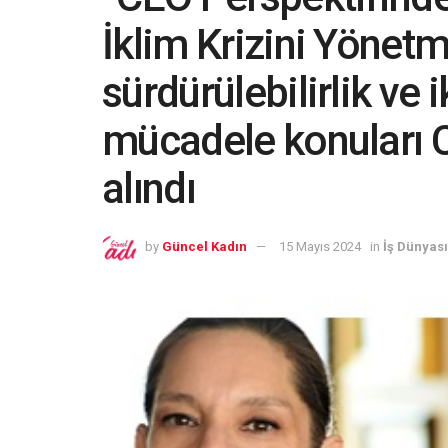
İklim Krizini Yönetm
sürdürülebilirlik ve i
mücadele konuları C
alındı
by
Güncel Kadın
15 Mayıs 2024
in
İş Dünyası