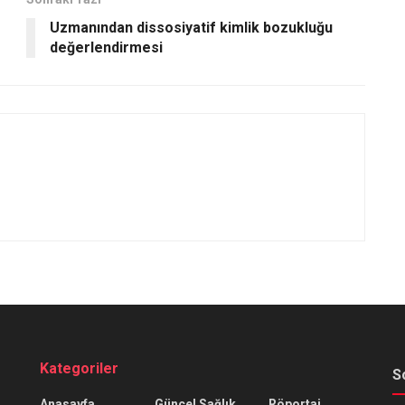
Uzmanından dissosiyatif kimlik bozukluğu
değerlendirmesi
Kategoriler
S
Anasayfa
Güncel Sağlık
Röportaj