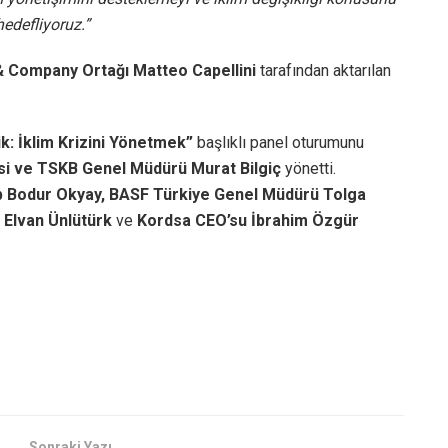
hedefliyoruz.”
& Company Ortağı Matteo Capellini
tarafından aktarılan
k: İklim Krizini Yönetmek”
başlıklı panel oturumunu
si ve TSKB Genel Müdürü Murat Bilgiç
yönetti.
p Bodur Okyay, BASF Türkiye Genel Müdürü Tolga
 Elvan Ünlütürk
ve
Kordsa CEO’su İbrahim Özgür
Sonraki Yazı