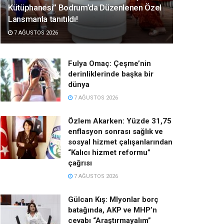
Kütüphanesi” Bodrum’da Düzenlenen Özel
Lansmanla tanıtıldı!
7 AĞUSTOS 2026
Fulya Omaç: Çeşme’nin
derinliklerinde başka bir
dünya
7 AĞUSTOS 2026
Özlem Akarken: Yüzde 31,75
enflasyon sonrası sağlık ve
sosyal hizmet çalışanlarından
“Kalıcı hizmet reformu”
çağrısı
7 AĞUSTOS 2026
Gülcan Kış: Mlyonlar borç
batağında, AKP ve MHP’n
cevabı “Araştırmayalım”