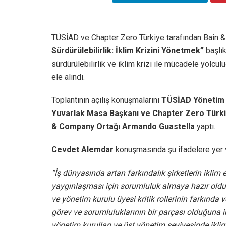
TÜSİAD ve Chapter Zero Türkiye tarafından Bain &
Sürdürülebilirlik: İklim Krizini Yönetmek”
başlık
sürdürülebilirlik ve iklim krizi ile mücadele yolcu
ele alındı.
Toplantının açılış konuşmalarını
TÜSİAD Yönetim Ku
Yuvarlak Masa Başkanı ve Chapter Zero Türk
& Company Ortağı Armando Guastella
yaptı.
Cevdet Alemdar
konuşmasında şu ifadelere yer 
“İş dünyasında artan farkındalık şirketlerin iklim
yaygınlaşması için sorumluluk almaya hazır olduk
ve yönetim kurulu üyesi kritik rollerinin farkında v
görev ve sorumluluklarının bir parçası olduğuna i
yönetim kurulları ve üst yönetim seviyesinde ikli