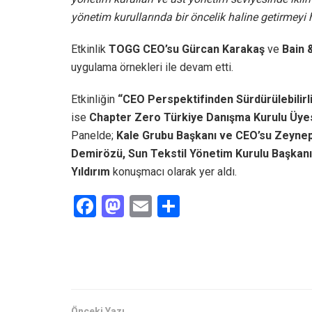
yönetim kurullarında bir öncelik haline getirmeyi 
Etkinlik
TOGG CEO’su Gürcan Karakaş
ve
Bain 
uygulama örnekleri ile devam etti.
Etkinliğin
“CEO Perspektifinden Sürdürülebilirli
ise
Chapter Zero Türkiye Danışma Kurulu Üye
Panelde;
Kale Grubu Başkanı ve CEO’su Zeyne
Demirözü, Sun Tekstil Yönetim Kurulu Başkanı
Yıldırım
konuşmacı olarak yer aldı.
F
M
E
S
a
a
m
h
ce
st
ail
ar
b
o
e
o
d
Önceki Yazı