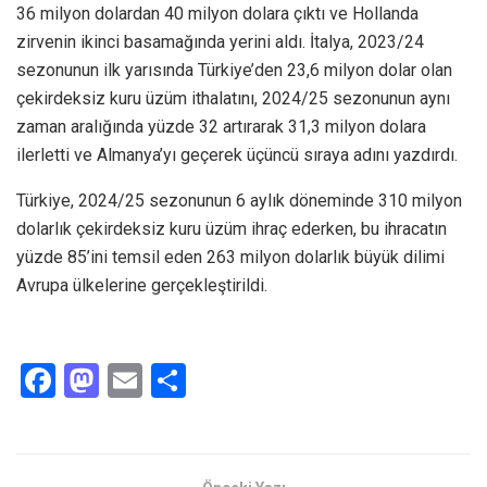
36 milyon dolardan 40 milyon dolara çıktı ve Hollanda
zirvenin ikinci basamağında yerini aldı. İtalya, 2023/24
sezonunun ilk yarısında Türkiye’den 23,6 milyon dolar olan
çekirdeksiz kuru üzüm ithalatını, 2024/25 sezonunun aynı
zaman aralığında yüzde 32 artırarak 31,3 milyon dolara
ilerletti ve Almanya’yı geçerek üçüncü sıraya adını yazdırdı.
Türkiye, 2024/25 sezonunun 6 aylık döneminde 310 milyon
dolarlık çekirdeksiz kuru üzüm ihraç ederken, bu ihracatın
yüzde 85’ini temsil eden 263 milyon dolarlık büyük dilimi
Avrupa ülkelerine gerçekleştirildi.
F
M
E
S
a
a
m
h
ce
st
ail
ar
b
o
e