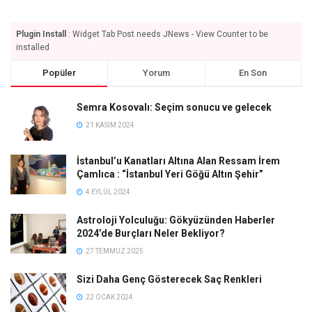
Plugin Install
: Widget Tab Post needs JNews - View Counter to be
installed
Popüler
Yorum
En Son
Semra Kosovalı: Seçim sonucu ve gelecek
21 KASIM 2024
İstanbul’u Kanatları Altına Alan Ressam İrem
Çamlıca : “İstanbul Yeri Göğü Altın Şehir”
4 EYLÜL 2024
Astroloji Yolculuğu: Gökyüzünden Haberler
2024’de Burçları Neler Bekliyor?
27 TEMMUZ 2025
Sizi Daha Genç Gösterecek Saç Renkleri
22 OCAK 2024