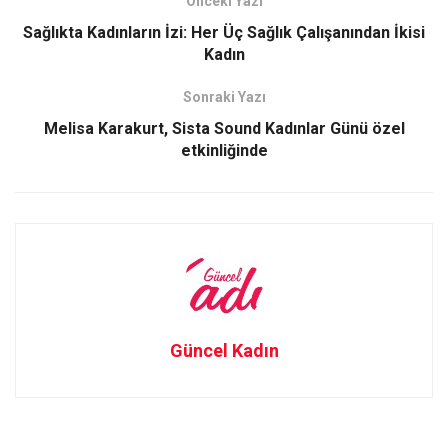
Önceki Yazı
o
d
Sağlıkta Kadınların İzi: Her Üç Sağlık Çalışanından İkisi
o
o
Kadın
k
n
Sonraki Yazı
Melisa Karakurt, Sista Sound Kadınlar Günü özel
etkinliğinde
Güncel Kadın