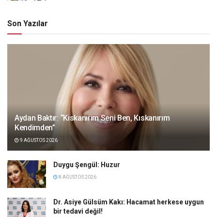
Son Yazılar
Aydan Baktır: “Kıskanırım Seni Ben, Kıskanırım
Kendimden”
9 AĞUSTOS 2026
Duygu Şengül: Huzur
8 AĞUSTOS 2026
Dr. Asiye Gülsüm Kakı: Hacamat herkese uygun
bir tedavi değil!