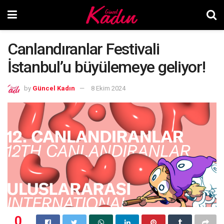
Canlandıranlar Festivali
İstanbul’u büyülemeye geliyor!
by
Güncel Kadın
8 Ekim 2024
0