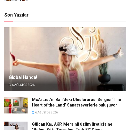
Son Yazılar
Global Hande!
6 AĞUSTOS 2026
McArt.ist’in Bali’deki Uluslararası Sergisi ‘The
Heart of the Land’ Sanatseverlerle buluşuyor
6 AĞUSTOS 2026
Gülcan Kış, AKP, Mersinli üzüm üreticisine
“Bağını Sök, Toprağını Terk Et” Diyor