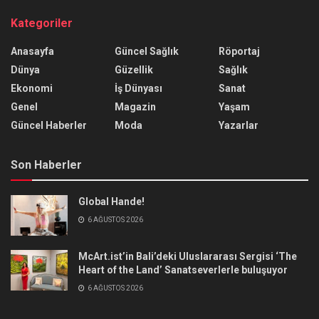
Kategoriler
Anasayfa
Güncel Sağlık
Röportaj
Dünya
Güzellik
Sağlık
Ekonomi
İş Dünyası
Sanat
Genel
Magazin
Yaşam
Güncel Haberler
Moda
Yazarlar
Son Haberler
Global Hande!
6 AĞUSTOS 2026
McArt.ist’in Bali’deki Uluslararası Sergisi ‘The
Heart of the Land’ Sanatseverlerle buluşuyor
6 AĞUSTOS 2026