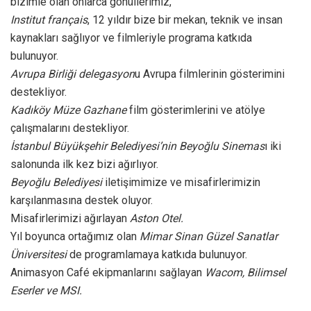
bizimle olan onlarca gönüllerimiz,
Institut français
, 12 yıldır bize bir mekan, teknik ve insan
kaynakları sağlıyor ve filmleriyle programa katkıda
bulunuyor.
Avrupa Birliği delegasyon
u Avrupa filmlerinin gösterimini
destekliyor.
Kadıköy Müze Gazhane
film gösterimlerini ve atölye
çalışmalarını destekliyor.
İstanbul Büyükşehir Belediyesi’nin Beyoğlu Sinemas
ı iki
salonunda ilk kez bizi ağırlıyor.
Beyoğlu Belediyesi
iletişimimize ve misafirlerimizin
karşılanmasına destek oluyor.
Misafirlerimizi ağırlayan
Aston Otel.
Yıl boyunca ortağımız olan
Mimar Sinan Güzel Sanatlar
Üniversitesi
de programlamaya katkıda bulunuyor.
Animasyon Café ekipmanlarını sağlayan
Wacom, Bilimsel
Eserler ve MSI.