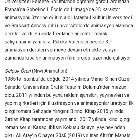
Üniversitesi Felsefe Bölümü’nde öğrenim gördü. Ardından
Fransa’da Gobelins L’École de L’Image’da 3D karakter
animasyonu üzerine eğitim aldı. İstanbul Kültür Üniversitesi
ve Brassart Annecy gibi üniversitelerde animasyon alanında
dersler verdi. Şu anda freelance animatör olarak
çalışmasının yanı sıra, Rubika Valenciennes’de 3D
animasyon dersleri vermeye devam etmekte ve aynı
zamanda kısa bir animasyon film projesi üzerinde çalışıyor.
Selçuk Ören
(Niwi Animation)
1985’te İstanbul’da doğdu. 2014 yılında Mimar Sinan Güzel
Sanatlar Üniversitesi Grafik Tasarım Bölümü’nden mezun
oldu. 2011 yılından bu yana reklam ajansları, yayınevleri ve
yapım şirketleri için illüstrasyon ve animasyonlar üretiyor. İlk
çizgi romanı Şehzade Yangını: Birinci Kitap 2015 yılında
Sırtlan Kitap tarafından yayımlandı. 2017 yılında ikinci çizgi
roman serisi Kasap: İblisin Kokusu da aynı yayınevinden
çıktı. Ali Atay’ın Cinayet Süsü (2019) ve İnan Altın’ın Mahale