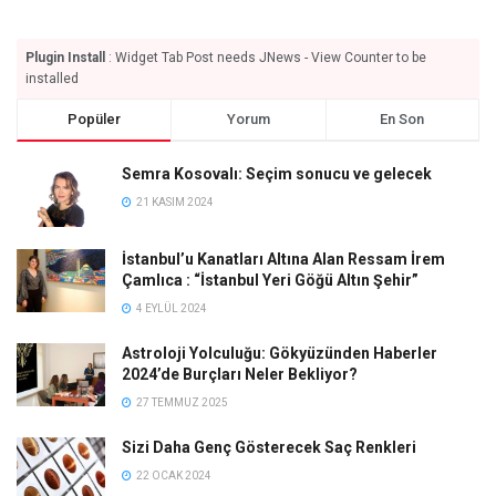
Plugin Install
: Widget Tab Post needs JNews - View Counter to be
installed
Popüler
Yorum
En Son
Semra Kosovalı: Seçim sonucu ve gelecek
21 KASIM 2024
İstanbul’u Kanatları Altına Alan Ressam İrem
Çamlıca : “İstanbul Yeri Göğü Altın Şehir”
4 EYLÜL 2024
Astroloji Yolculuğu: Gökyüzünden Haberler
2024’de Burçları Neler Bekliyor?
27 TEMMUZ 2025
Sizi Daha Genç Gösterecek Saç Renkleri
22 OCAK 2024