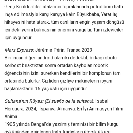
Genç Kızılderililer, atalarının topraklarında petrol boru hattı
inşa edilmesiyle karşı karşıya kalır. Büyükbaba, Yaratılış
hikayesini hatırlatarak, tüm canlıların engin yaşam döngüsü
içindeki yerini bulmasının önemini vurgular. Tüm izleyiciler
için uygundur.
Mars Express:
Jérémie Périn, Fransa 2023
Biri insan diğeri android olan iki dedektif; birkaç robotu
serbest bıraktıktan sonra ortadan kaybolan robotik
öğrencisinin izini sürerken kendilerini bir komplonun tam
ortasında bulurlar. Gizliden gizliye makinelerin isyanı
başlamaktadır. 16 yaş üstü için uygundur.
Sultana’nın Rüyası (El sueño de la sultan
a): Isabel
Herguera, 2024, İspanya-Almanya, En İyi Animasyon Filmi
Anima
1905 yılında Bengal’de yazılmış feminist bir bilim kurgu
öyküsünden esinlenen Inés, kadınların ütopik ülkesi