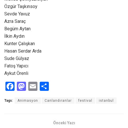
Özgür Taşkınsoy
Sevde Yavuz
Azra Saraç
Begüm Aytan
İlkin Aydın
Kunter Çalışkan
Hasan Serdar Arda
Sude Gülyaz
Fatoş Yapıcı
Aykut Örenli
F
M
E
S
a
a
m
h
Tags:
Animasyon
Canlandıranlar
festival
istanbul
ce
st
ail
ar
b
o
e
o
d
Önceki Yazı