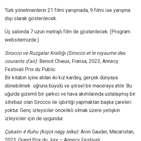
Türk yönetmenlerin 21 filmi yarışmada, 9 filmi ise yarışma
dışı olarak gösterilecek.
Üç salonda 7 uzun metrajlı film de gösterilecek. (Program
websitemizde.)
Sirocco ve Ruzgalar Krallığı (Sirocco et le royaume des
courants d’air):
Benoit Chieux, Fransa, 2023, Annecy
Festivali Prix du Public
Bir kitabın içine atılan iki kız kardeş, gerçek dünyaya
dönebilmek uğruna büyülü ve şiirsel bir maceraya atılır. Bu
uğurda gizemli bir şarkıcı ve hava akımlarında ustalaşmış bir
sihirbaz olan Sirocco ile işbirliği yapmaktan başka çareleri
yoktur. Genç izleyiciler öncelikli olmak üzere yetişkin
izleyiciler için de uygundur.
Çakalın 4 Ruhu (Kojot négy lelke):
Aron Gauder, Macaristan,
2023, Grand Prix du Jury – Annecy Festivali