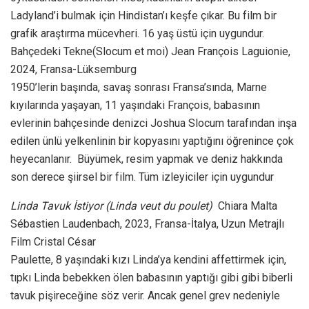
Ladyland’i bulmak için Hindistan’ı keşfe çıkar. Bu film bir
grafik araştırma mücevheri. 16 yaş üstü için uygundur.
Bahçedeki Tekne(Slocum et moi) Jean François Laguionie,
2024, Fransa-Lüksemburg
1950’lerin başında, savaş sonrası Fransa’sında, Marne
kıyılarında yaşayan, 11 yaşındaki François, babasının
evlerinin bahçesinde denizci Joshua Slocum tarafından inşa
edilen ünlü yelkenlinin bir kopyasını yaptığını öğrenince çok
heyecanlanır. Büyümek, resim yapmak ve deniz hakkında
son derece şiirsel bir film. Tüm izleyiciler için uygundur
Linda Tavuk İstiyor (Linda veut du poulet)
Chiara Malta
Sébastien Laudenbach, 2023, Fransa-İtalya, Uzun Metrajlı
Film Cristal César
Paulette, 8 yaşındaki kızı Linda’ya kendini affettirmek için,
tıpkı Linda bebekken ölen babasının yaptığı gibi gibi biberli
tavuk pişireceğine söz verir. Ancak genel grev nedeniyle