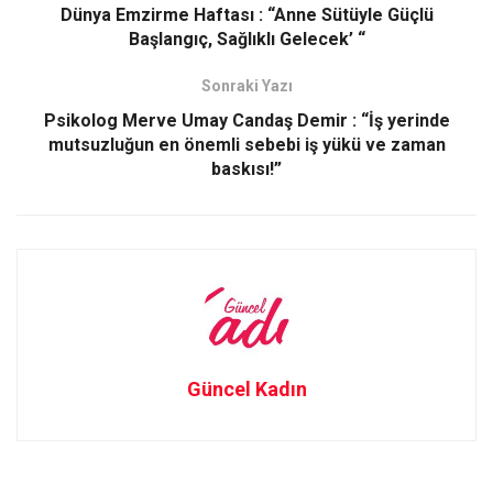
o
o
Dünya Emzirme Haftası : “Anne Sütüyle Güçlü
Başlangıç, Sağlıklı Gelecek’ “
k
n
Sonraki Yazı
Psikolog Merve Umay Candaş Demir : “İş yerinde
mutsuzluğun en önemli sebebi iş yükü ve zaman
baskısı!”
Güncel Kadın