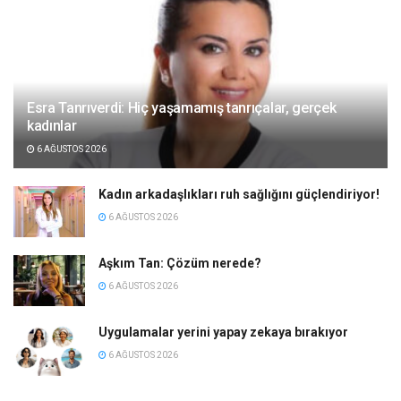
Esra Tanrıverdi: Hiç yaşamamış tanrıçalar, gerçek
kadınlar
6 AĞUSTOS 2026
Kadın arkadaşlıkları ruh sağlığını güçlendiriyor!
6 AĞUSTOS 2026
Aşkım Tan: Çözüm nerede?
6 AĞUSTOS 2026
Uygulamalar yerini yapay zekaya bırakıyor
6 AĞUSTOS 2026