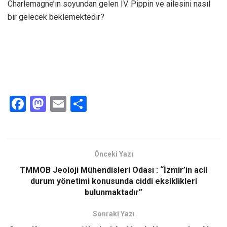
Charlemagne’ın soyundan gelen IV. Pippin ve ailesini nasıl
bir gelecek beklemektedir?
F
M
E
S
a
a
m
h
ce
st
ail
ar
b
o
e
Önceki Yazı
o
d
TMMOB Jeoloji Mühendisleri Odası : “İzmir’in acil
o
o
durum yönetimi konusunda ciddi eksiklikleri
bulunmaktadır”
k
n
Sonraki Yazı