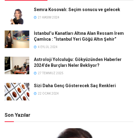
Semra Kosovalı: Seçim sonucu ve gelecek
21 KASIM 2024
İstanbul’u Kanatları Altına Alan Ressam İrem
Çamlıca : “İstanbul Yeri Göğü Altın Şehir”
4 EYLÜL 2024
Astroloji Yolculuğu: Gökyüzünden Haberler
2024’de Burçları Neler Bekliyor?
27 TEMMUZ 2025
Sizi Daha Genç Gösterecek Saç Renkleri
22 OCAK 2024
Son Yazılar