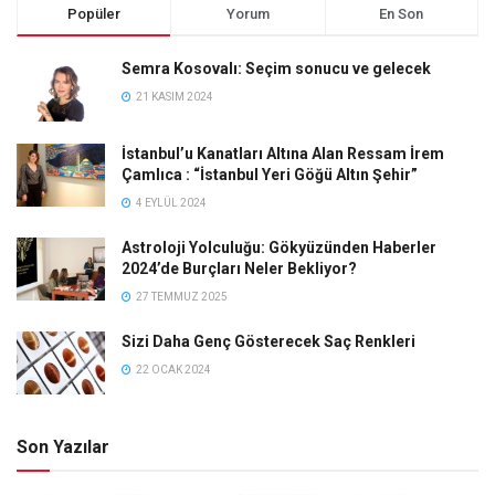
Popüler
Yorum
En Son
Semra Kosovalı: Seçim sonucu ve gelecek
21 KASIM 2024
İstanbul’u Kanatları Altına Alan Ressam İrem
Çamlıca : “İstanbul Yeri Göğü Altın Şehir”
4 EYLÜL 2024
Astroloji Yolculuğu: Gökyüzünden Haberler
2024’de Burçları Neler Bekliyor?
27 TEMMUZ 2025
Sizi Daha Genç Gösterecek Saç Renkleri
22 OCAK 2024
Son Yazılar