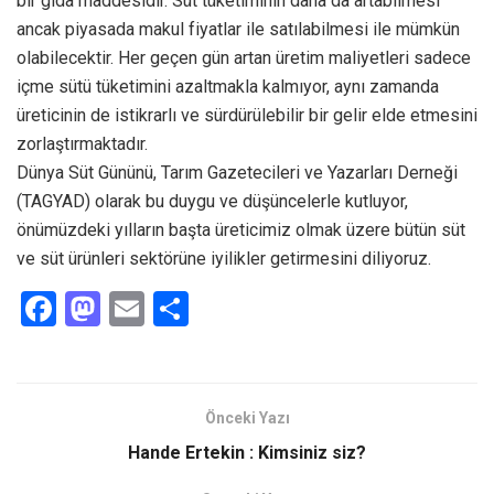
bir gıda maddesidir. Süt tüketiminin daha da artabilmesi
ancak piyasada makul fiyatlar ile satılabilmesi ile mümkün
olabilecektir. Her geçen gün artan üretim maliyetleri sadece
içme sütü tüketimini azaltmakla kalmıyor, aynı zamanda
üreticinin de istikrarlı ve sürdürülebilir bir gelir elde etmesini
zorlaştırmaktadır.
Dünya Süt Gününü, Tarım Gazetecileri ve Yazarları Derneği
(TAGYAD) olarak bu duygu ve düşüncelerle kutluyor,
önümüzdeki yılların başta üreticimiz olmak üzere bütün süt
ve süt ürünleri sektörüne iyilikler getirmesini diliyoruz.
F
M
E
S
a
a
m
h
ce
st
ail
ar
b
o
e
Önceki Yazı
o
d
Hande Ertekin : Kimsiniz siz?
o
o