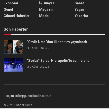
Ekonomi
İş Dünyası
Sanat
Genel
Magazin
Yaşam
Güncel Haberler
Moda
Yazarlar
Son Haberler
“Ömür Usta”dan ilk tanıtım yayınlandı
9 AĞUSTOS 2026
“Zorba” Balesi Hierapolis’te sahnelendi
9 AĞUSTOS 2026
İletişim: info@guncelkadin.com.tr
© 2023 Güncel Kadın.