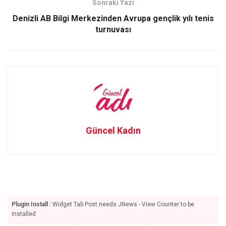
Sonraki Yazı
k
n
Denizli AB Bilgi Merkezinden Avrupa gençlik yılı tenis
turnuvası
Güncel Kadın
Plugin Install
: Widget Tab Post needs JNews - View Counter to be
installed