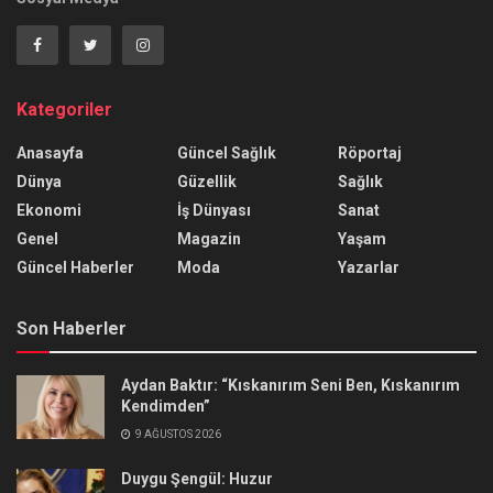
Kategoriler
Anasayfa
Güncel Sağlık
Röportaj
Dünya
Güzellik
Sağlık
Ekonomi
İş Dünyası
Sanat
Genel
Magazin
Yaşam
Güncel Haberler
Moda
Yazarlar
Son Haberler
Aydan Baktır: “Kıskanırım Seni Ben, Kıskanırım
Kendimden”
9 AĞUSTOS 2026
Duygu Şengül: Huzur