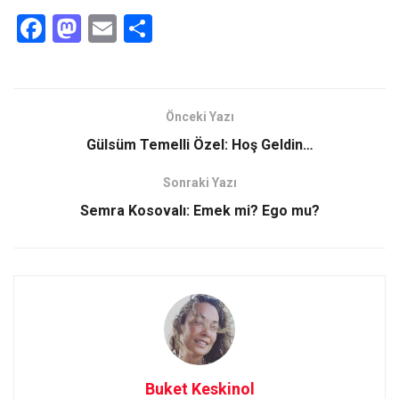
F
M
E
S
a
a
m
h
ce
st
ail
ar
b
o
e
Önceki Yazı
o
d
Gülsüm Temelli Özel: Hoş Geldin…
o
o
Sonraki Yazı
k
n
Semra Kosovalı: Emek mi? Ego mu?
Buket Keskinol