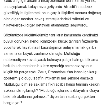
Zeus’un çılgın aldatma hikâyelerinden ders almak yerine,
onu ayıplamak kolayımıza geliyordu. Afrodit’in sadece
güzelliğiyle ilgilenmek onun çarpık ilişkileri sonucu doğmuş
olan diğer tanrıları, savaş stratejilerindeki rollerini ve
hikâyelerdeki diğer detayları atlamamızı sağlıyordu.
Gözümüzde küçülttüğümüz tanrıların karşısında kendimizi
büyük görürken, kendi içimizdeki küçük tanrıları fazlasıyla
yücelterek hayatı nasıl kaçırdığımızı anlayamamak galiba
zamanla en büyük zaafımız olmuştu. Mutluluğu
mütemadiyen kovalayarak bulmaya çalışır hale geldik ama
belki bu da tanrıların bizlere oynadığı acımasız oyunun
küçük bir parçasıydı. Zeus, Prometheus’un insanlığa karşı
göstermiş olduğu zaafın intikamını her şekilde alacaktı.
Mutluluğu içimize saklama fikri acaba hangi tanrının keskin
zekasından çıkmıştı? “Mutluluğu içlerine saklayalım. Oraya
bakmak akıllarına gelmez…” diyen tanrı acaba gerçekten
hangisiydi?