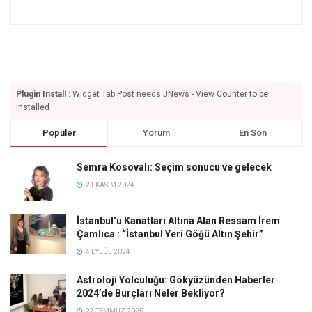
Plugin Install
: Widget Tab Post needs JNews - View Counter to be
installed
Popüler
Yorum
En Son
Semra Kosovalı: Seçim sonucu ve gelecek
21 KASIM 2024
İstanbul’u Kanatları Altına Alan Ressam İrem
Çamlıca : “İstanbul Yeri Göğü Altın Şehir”
4 EYLÜL 2024
Astroloji Yolculuğu: Gökyüzünden Haberler
2024’de Burçları Neler Bekliyor?
27 TEMMUZ 2025