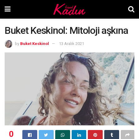
Buket Keskinol: Mitoloji aşkına
by
Buket Keskinol
13 Aralık 2021
0