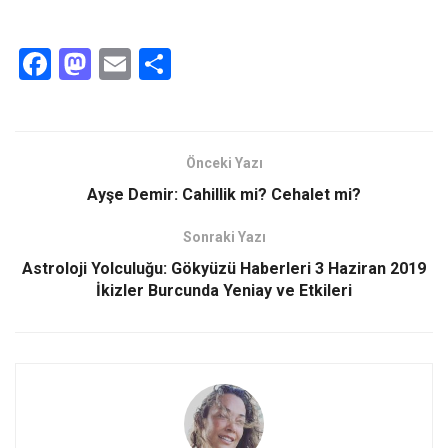
F
M
E
S
a
a
m
h
ce
st
ail
ar
b
o
e
Önceki Yazı
o
d
Ayşe Demir: Cahillik mi? Cehalet mi?
o
o
Sonraki Yazı
k
n
Astroloji Yolculuğu: Gökyüzü Haberleri 3 Haziran 2019
İkizler Burcunda Yeniay ve Etkileri