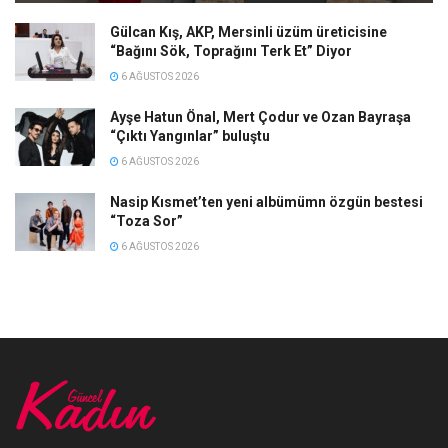
Gülcan Kış, AKP, Mersinli üzüm üreticisine
“Bağını Sök, Toprağını Terk Et” Diyor
6 AĞUSTOS 2026
Ayşe Hatun Önal, Mert Çodur ve Ozan Bayraşa
“Çıktı Yangınlar” buluştu
6 AĞUSTOS 2026
Nasip Kısmet’ten yeni albümümn özgün bestesi
“Toza Sor”
6 AĞUSTOS 2026