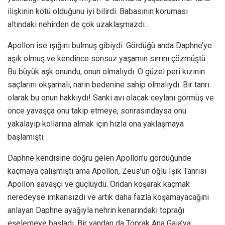
ilişkinin kötü olduğunu iyi bilirdi. Babasının koruması
altındaki nehirden de çok uzaklaşmazdı…
Apollon ise ışığını bulmuş gibiydi. Gördüğü anda Daphne’ye
aşık olmuş ve kendince sonsuz yaşamın sırrını çözmüştü.
Bu büyük aşk onundu, onun olmalıydı. O güzel peri kızının
saçlarını okşamalı, narin bedenine sahip olmalıydı. Bir tanrı
olarak bu onun hakkıydı! Sanki avı olacak ceylanı görmüş ve
önce yavaşça onu takip etmeye, sonrasındaysa onu
yakalayıp kollarına almak için hızla ona yaklaşmaya
başlamıştı.
Daphne kendisine doğru gelen Apollon’u gördüğünde
kaçmaya çalışmıştı ama Apollon, Zeus’un oğlu Işık Tanrısı
Apollon savaşçı ve güçlüydü. Ondan koşarak kaçmak
neredeyse imkansızdı ve artık daha fazla koşamayacağını
anlayan Daphne ayağıyla nehrin kenarındaki toprağı
eşelemeye başladı. Bir yandan da Toprak Ana Gaia’ya