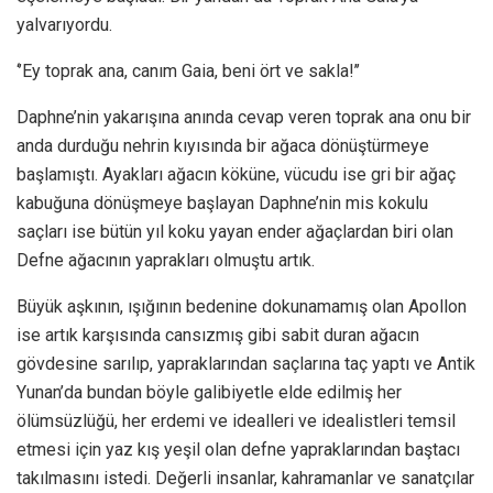
yalvarıyordu.
‘’Ey toprak ana, canım Gaia, beni ört ve sakla!’’
Daphne’nin yakarışına anında cevap veren toprak ana onu bir
anda durduğu nehrin kıyısında bir ağaca dönüştürmeye
başlamıştı. Ayakları ağacın köküne, vücudu ise gri bir ağaç
kabuğuna dönüşmeye başlayan Daphne’nin mis kokulu
saçları ise bütün yıl koku yayan ender ağaçlardan biri olan
Defne ağacının yaprakları olmuştu artık.
Büyük aşkının, ışığının bedenine dokunamamış olan Apollon
ise artık karşısında cansızmış gibi sabit duran ağacın
gövdesine sarılıp, yapraklarından saçlarına taç yaptı ve Antik
Yunan’da bundan böyle galibiyetle elde edilmiş her
ölümsüzlüğü, her erdemi ve idealleri ve idealistleri temsil
etmesi için yaz kış yeşil olan defne yapraklarından baştacı
takılmasını istedi. Değerli insanlar, kahramanlar ve sanatçılar