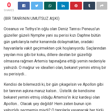
0
SHARES
(BİR TANRININ UMUTSUZ AŞKI)
Oceanus ve Tethys’in oğlu olan Deniz Tanrısı Peneus’un
güzeller güzeli Nymphe yani su perisi kızı Daphne bütün
gün şarkılarıyla nehir kenarında dolaşmaktan, oradaki
hayvanlarla vakit geçirmekten çok hoşlanıyordu. Saçlarından
yayılan mis gibi bir koku, dillere destan bir güzelliği
olmasına rağmen Artemis tapınağına ettiği yemin nedeniyle
yalnızdı. O mağrur ve idealleri olan, bekaret yemini etmiş bir
su perisiydi…
Kendisi de bilemezdi ki, bir gün çıkagelsin ve Apollon gibi
bir tanrının aşkına maruz kalsın… Üstelik de kendisine
bekaret yemini etmiş olduğu Artemis’in ikiz kardeşi olan
Apollon… Olacak şey değildi! Hem zaten bunun için
yalnızlığı seçmemiş miydi? O tanrılarla yaşanacak her türlü