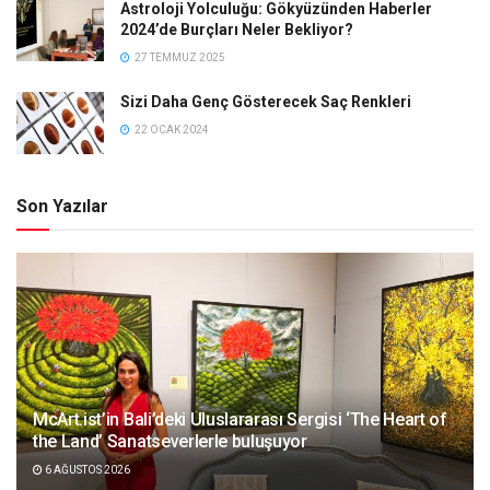
Astroloji Yolculuğu: Gökyüzünden Haberler
2024’de Burçları Neler Bekliyor?
27 TEMMUZ 2025
Sizi Daha Genç Gösterecek Saç Renkleri
22 OCAK 2024
Son Yazılar
McArt.ist’in Bali’deki Uluslararası Sergisi ‘The Heart of
the Land’ Sanatseverlerle buluşuyor
6 AĞUSTOS 2026