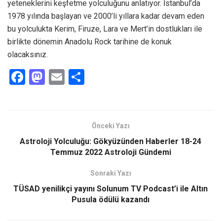
yeteneklerini keşfetme yolculuğunu anlatıyor. İstanbul’da
1978 yılında başlayan ve 2000’li yıllara kadar devam eden
bu yolculukta Kerim, Firuze, Lara ve Mert’in dostlukları ile
birlikte dönemin Anadolu Rock tarihine de konuk
olacaksınız.
F
M
E
S
a
a
m
h
ce
st
ail
ar
b
o
e
Önceki Yazı
o
d
Astroloji Yolculuğu: Gökyüzünden Haberler 18-24
o
o
Temmuz 2022 Astroloji Gündemi
k
n
Sonraki Yazı
TÜSAD yenilikçi yayını Solunum TV Podcast’i ile Altın
Pusula ödülü kazandı