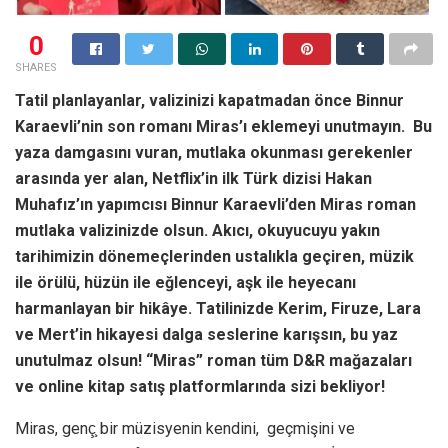
0
SHARES
Tatil planlayanlar, valizinizi kapatmadan önce Binnur
Karaevli’nin son romanı Miras’ı eklemeyi unutmayın. Bu
yaza damgasını vuran, mutlaka okunması gerekenler
arasında yer alan, Netflix’in ilk Türk dizisi Hakan
Muhafız’ın yapımcısı Binnur Karaevli’den Miras roman
mutlaka valizinizde olsun. Akıcı, okuyucuyu yakın
tarihimizin dönemeçlerinden ustalıkla geçiren, müzik
ile örülü, hüzün ile eğlenceyi, aşk ile heyecanı
harmanlayan bir hikâye. Tatilinizde Kerim, Firuze, Lara
ve Mert’in hikayesi dalga seslerine karışsın, bu yaz
unutulmaz olsun! “Miras” roman tüm D&R mağazaları
ve online kitap satış platformlarında sizi bekliyor!
Miras, genç̧ bir müzisyenin kendini, geçmişini ve