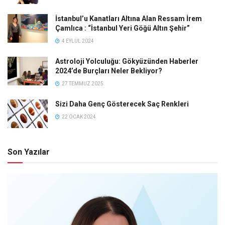
İstanbul’u Kanatları Altına Alan Ressam İrem
Çamlıca : “İstanbul Yeri Göğü Altın Şehir”
4 EYLÜL 2024
Astroloji Yolculuğu: Gökyüzünden Haberler
2024’de Burçları Neler Bekliyor?
27 TEMMUZ 2025
Sizi Daha Genç Gösterecek Saç Renkleri
22 OCAK 2024
Son Yazılar