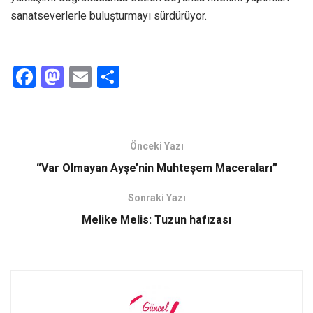
sanatseverlerle buluşturmayı sürdürüyor.
F
M
E
S
a
a
m
h
ce
st
ail
ar
b
o
e
Önceki Yazı
o
d
“Var Olmayan Ayşe’nin Muhteşem Maceraları”
o
o
Sonraki Yazı
k
n
Melike Melis: Tuzun hafızası