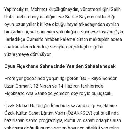
Yapımcılığını Mehmet Küçükgünaydın, yönetmenliğini Salih
Usta, metin danışmanlığını ise Sertaç Sayın’ın üstlendiği
oyun, uzun yıllar birlikte olduğu hayat arkadaşından ayrılan
bir kadının içsel dönüşüm yolculuğunu sahneye taşıyor. Öykü
ilerledikçe Osman’a hitaben kaleme alınan mektuplar, adeta
ana karakterin kendi iç sesiyle gerçekleştirdiği bir
yüzleşmeye dönüşüyor.
Oyun Fişekhane Sahnesinde Yeniden Sahnelenecek
Prömiyer gecesinde yoğun ilgi gören “Bu Hikaye Senden
Uzun Osman”, 12 Nisan ve 14 Haziran tarihlerinde
Fişekhane Ana Sahne’de yeniden seyirciyle buluşacak.
Özak Global Holding’in İstanbul’a kazandırdığı Fişekhane,
Özak Kültür Sanat Eğitim Vakfı (ÖZAKKSEV) çatısı altında
hazırlanan sahne programıyla, kültür ve sanatı odağına alan
yaklaşımı doğrultusunda sezon boyunca nitelikli yapımları