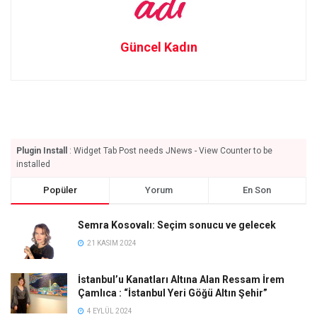
Güncel Kadın
Plugin Install
: Widget Tab Post needs JNews - View Counter to be
installed
Popüler
Yorum
En Son
Semra Kosovalı: Seçim sonucu ve gelecek
21 KASIM 2024
İstanbul’u Kanatları Altına Alan Ressam İrem
Çamlıca : “İstanbul Yeri Göğü Altın Şehir”
4 EYLÜL 2024