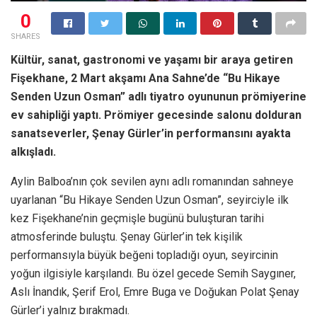
0
SHARES
Kültür, sanat, gastronomi ve yaşamı bir araya getiren
Fişekhane, 2 Mart akşamı Ana Sahne’de “Bu Hikaye
Senden Uzun Osman” adlı tiyatro oyununun prömiyerine
ev sahipliği yaptı. Prömiyer gecesinde salonu dolduran
sanatseverler, Şenay Gürler’in performansını ayakta
alkışladı.
Aylin Balboa’nın çok sevilen aynı adlı romanından sahneye
uyarlanan “Bu Hikaye Senden Uzun Osman”, seyirciyle ilk
kez Fişekhane’nin geçmişle bugünü buluşturan tarihi
atmosferinde buluştu. Şenay Gürler’in tek kişilik
performansıyla büyük beğeni topladığı oyun, seyircinin
yoğun ilgisiyle karşılandı. Bu özel gecede Semih Saygıner,
Aslı İnandık, Şerif Erol, Emre Buga ve Doğukan Polat Şenay
Gürler’i yalnız bırakmadı.