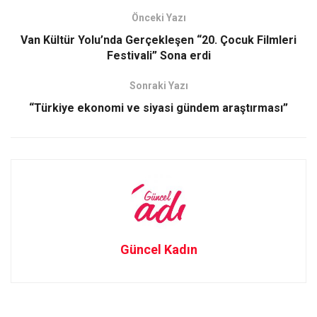
b
o
e
Önceki Yazı
o
d
Van Kültür Yolu’nda Gerçekleşen “20. Çocuk Filmleri
o
o
Festivali” Sona erdi
k
n
Sonraki Yazı
“Türkiye ekonomi ve siyasi gündem araştırması”
Güncel Kadın