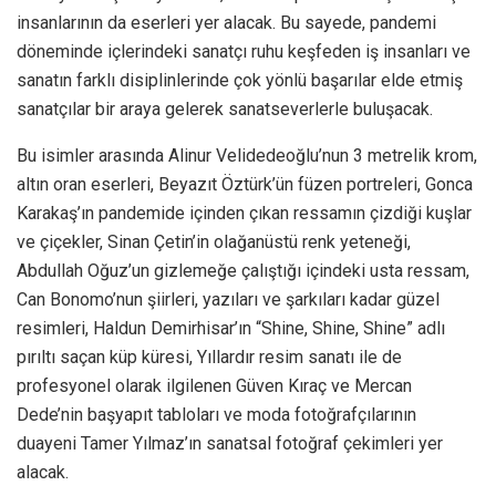
insanlarının da eserleri yer alacak. Bu sayede, pandemi
döneminde içlerindeki sanatçı ruhu keşfeden iş insanları ve
sanatın farklı disiplinlerinde çok yönlü başarılar elde etmiş
sanatçılar bir araya gelerek sanatseverlerle buluşacak.
Bu isimler arasında Alinur Velidedeoğlu’nun 3 metrelik krom,
altın oran eserleri, Beyazıt Öztürk’ün füzen portreleri, Gonca
Karakaş’ın pandemide içinden çıkan ressamın çizdiği kuşlar
ve çiçekler, Sinan Çetin’in olağanüstü renk yeteneği,
Abdullah Oğuz’un gizlemeğe çalıştığı içindeki usta ressam,
Can Bonomo’nun şiirleri, yazıları ve şarkıları kadar güzel
resimleri, Haldun Demirhisar’ın “Shine, Shine, Shine” adlı
pırıltı saçan küp küresi, Yıllardır resim sanatı ile de
profesyonel olarak ilgilenen Güven Kıraç ve Mercan
Dede’nin başyapıt tabloları ve moda fotoğrafçılarının
duayeni Tamer Yılmaz’ın sanatsal fotoğraf çekimleri yer
alacak.