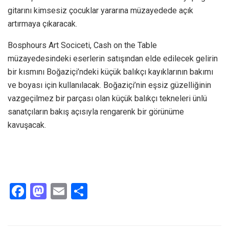
gitarını kimsesiz çocuklar yararına müzayedede açık
artırmaya çıkaracak.
Bosphours Art Sociceti, Cash on the Table
müzayedesindeki eserlerin satışından elde edilecek gelirin
bir kısmını Boğaziçi’ndeki küçük balıkçı kayıklarının bakımı
ve boyası için kullanılacak. Boğaziçi’nin eşsiz güzelliğinin
vazgeçilmez bir parçası olan küçük balıkçı tekneleri ünlü
sanatçıların bakış açısıyla rengarenk bir görünüme
kavuşacak.
F
M
E
S
a
a
m
h
ce
st
ail
ar