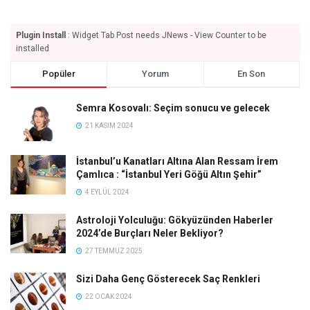
Plugin Install
: Widget Tab Post needs JNews - View Counter to be
installed
Popüler
Yorum
En Son
Semra Kosovalı: Seçim sonucu ve gelecek
21 KASIM 2024
İstanbul’u Kanatları Altına Alan Ressam İrem
Çamlıca : “İstanbul Yeri Göğü Altın Şehir”
4 EYLÜL 2024
Astroloji Yolculuğu: Gökyüzünden Haberler
2024’de Burçları Neler Bekliyor?
27 TEMMUZ 2025
Sizi Daha Genç Gösterecek Saç Renkleri
22 OCAK 2024