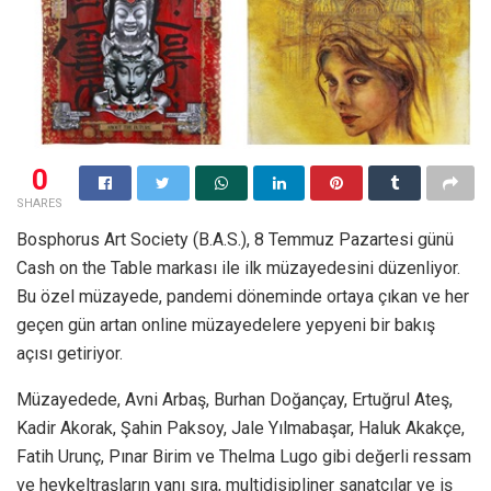
0
SHARES
Bosphorus Art Society (B.A.S.), 8 Temmuz Pazartesi günü
Cash on the Table markası ile ilk müzayedesini düzenliyor.
Bu özel müzayede, pandemi döneminde ortaya çıkan ve her
geçen gün artan online müzayedelere yepyeni bir bakış
açısı getiriyor.
Müzayedede, Avni Arbaş, Burhan Doğançay, Ertuğrul Ateş,
Kadir Akorak, Şahin Paksoy, Jale Yılmabaşar, Haluk Akakçe,
Fatih Urunç, Pınar Birim ve Thelma Lugo gibi değerli ressam
ve heykeltraşların yanı sıra, multidisipliner sanatçılar ve iş