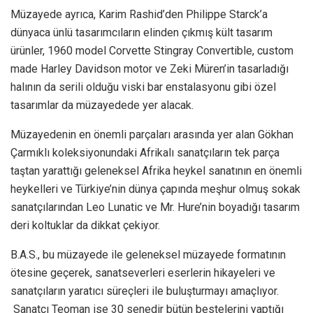
Müzayede ayrıca, Karim Rashid’den Philippe Starck’a
dünyaca ünlü tasarımcıların elinden çıkmış kült tasarım
ürünler, 1960 model Corvette Stingray Convertible, custom
made Harley Davidson motor ve Zeki Müren’in tasarladığı
halının da serili olduğu viski bar enstalasyonu gibi özel
tasarımlar da müzayedede yer alacak.
Müzayedenin en önemli parçaları arasında yer alan Gökhan
Çarmıklı koleksiyonundaki Afrikalı sanatçıların tek parça
taştan yarattığı geleneksel Afrika heykel sanatının en önemli
heykelleri ve Türkiye’nin dünya çapında meşhur olmuş sokak
sanatçılarından Leo Lunatic ve Mr. Hure’nin boyadığı tasarım
deri koltuklar da dikkat çekiyor.
B.A.S., bu müzayede ile geleneksel müzayede formatının
ötesine geçerek, sanatseverleri eserlerin hikayeleri ve
sanatçıların yaratıcı süreçleri ile buluşturmayı amaçlıyor.
Sanatçı Teoman ise 30 senedir bütün bestelerini yaptığı