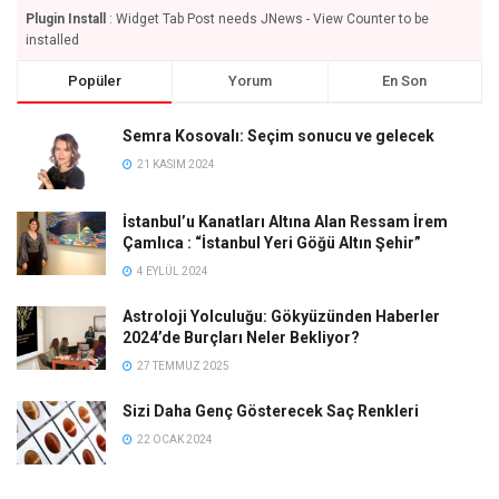
Plugin Install
: Widget Tab Post needs JNews - View Counter to be
installed
Popüler
Yorum
En Son
Semra Kosovalı: Seçim sonucu ve gelecek
21 KASIM 2024
İstanbul’u Kanatları Altına Alan Ressam İrem
Çamlıca : “İstanbul Yeri Göğü Altın Şehir”
4 EYLÜL 2024
Astroloji Yolculuğu: Gökyüzünden Haberler
2024’de Burçları Neler Bekliyor?
27 TEMMUZ 2025
Sizi Daha Genç Gösterecek Saç Renkleri
22 OCAK 2024