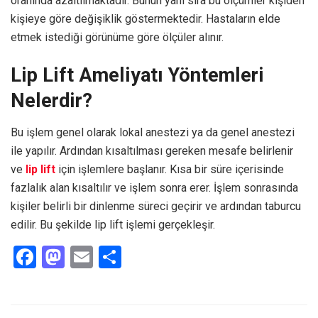
oranında azaltılmaktadır. Bunun yanı sıra bu ölçümler kişiden
kişieye göre değişiklik göstermektedir. Hastaların elde
etmek istediği görünüme göre ölçüler alınır.
Lip Lift Ameliyatı Yöntemleri
Nelerdir?
Bu işlem genel olarak lokal anestezi ya da genel anestezi
ile yapılır. Ardından kısaltılması gereken mesafe belirlenir
ve
lip lift
için işlemlere başlanır. Kısa bir süre içerisinde
fazlalık alan kısaltılır ve işlem sonra erer. İşlem sonrasında
kişiler belirli bir dinlenme süreci geçirir ve ardından taburcu
edilir. Bu şekilde lip lift işlemi gerçekleşir.
F
M
E
S
a
a
m
h
ce
st
ail
ar