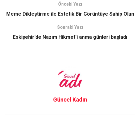
b
o
e
Önceki Yazı
o
d
Meme Dikleştirme ile Estetik Bir Görüntüye Sahip Olun
o
o
Sonraki Yazı
k
n
Eskişehir’de Nazım Hikmet’i anma günleri başladı
Güncel Kadın