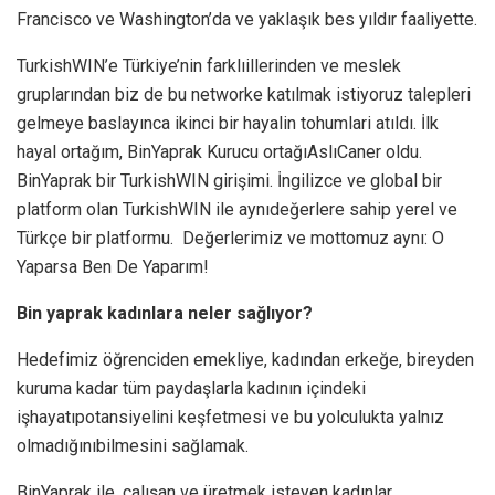
Francisco ve Washington’da ve yaklaşık bes yıldır faaliyette.
TurkishWIN’e Türkiye’nin farklıillerinden ve meslek
gruplarından biz de bu networke katılmak istiyoruz talepleri
gelmeye baslayınca ikinci bir hayalin tohumlari atıldı. İlk
hayal ortağım, BinYaprak Kurucu ortağıAslıCaner oldu.
BinYaprak bir TurkishWIN girişimi. İngilizce ve global bir
platform olan TurkishWIN ile aynıdeğerlere sahip yerel ve
Türkçe bir platformu. Değerlerimiz ve mottomuz aynı: O
Yaparsa Ben De Yaparım!
Bin yaprak kadınlara neler sağlıyor?
Hedefimiz öğrenciden emekliye, kadından erkeğe, bireyden
kuruma kadar tüm paydaşlarla kadının içindeki
işhayatıpotansiyelini keşfetmesi ve bu yolculukta yalnız
olmadığınıbilmesini sağlamak.
BinYaprak ile, çalışan ve üretmek isteyen kadınlar,