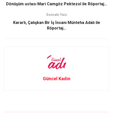
o
d
Dönüşüm ustası Mari Camgöz Pektezol ile Röportaj…
o
o
Sonraki Yazı
k
n
Kararlı, Çalışkan Bir İş İnsanı Münteha Adalı ile
Röportaj…
Güncel Kadın