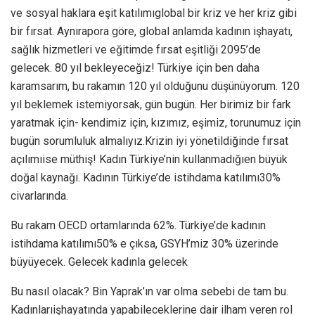
ve sosyal haklara eşit katılımıglobal bir kriz ve her kriz gibi
bir fırsat. Aynırapora göre, global anlamda kadının işhayatı,
sağlık hizmetleri ve eğitimde fırsat eşitliği 2095’de
gelecek. 80 yıl bekleyeceğiz! Türkiye için ben daha
karamsarım, bu rakamın 120 yıl olduğunu düşünüyorum. 120
yıl beklemek istemiyorsak, gün bugün. Her birimiz bir fark
yaratmak için- kendimiz için, kızımız, eşimiz, torunumuz için
bugün sorumluluk almalıyız.Krizin iyi yönetildiğinde fırsat
açılımıise müthiş! Kadın Türkiye’nin kullanmadığıen büyük
doğal kaynağı. Kadının Türkiye’de istihdama katılımı30%
civarlarında.
Bu rakam OECD ortamlarında 62%. Türkiye’de kadının
istihdama katılımı50% e çıksa, GSYH’miz 30% üzerinde
büyüyecek. Gelecek kadınla gelecek
Bu nasıl olacak? Bin Yaprak’ın var olma sebebi de tam bu.
Kadınlarıişhayatında yapabileceklerine dair ilham veren rol