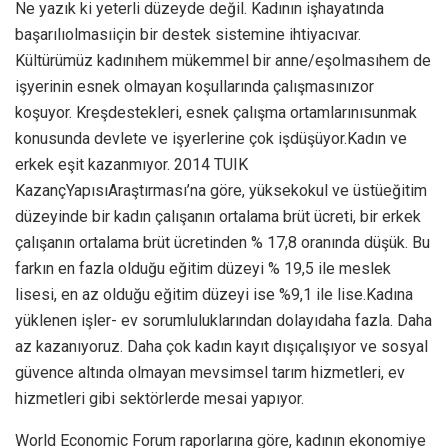
Ne yazık ki yeterli düzeyde değil. Kadının işhayatında
başarılıolmasıiçin bir destek sistemine ihtiyacıvar.
Kültürümüz kadınıhem mükemmel bir anne/eşolmasıhem de
işyerinin esnek olmayan koşullarında çalışmasınızor
koşuyor. Kreşdestekleri, esnek çalışma ortamlarınısunmak
konusunda devlete ve işyerlerine çok işdüşüyor.Kadın ve
erkek eşit kazanmıyor. 2014 TUIK
KazançYapısıAraştırması’na göre, yüksekokul ve üstüeğitim
düzeyinde bir kadın çalışanın ortalama brüt ücreti, bir erkek
çalışanın ortalama brüt ücretinden % 17,8 oranında düşük. Bu
farkın en fazla olduğu eğitim düzeyi % 19,5 ile meslek
lisesi, en az olduğu eğitim düzeyi ise %9,1 ile lise.Kadına
yüklenen işler- ev sorumluluklarından dolayıdaha fazla. Daha
az kazanıyoruz. Daha çok kadın kayıt dışıçalışıyor ve sosyal
güvence altında olmayan mevsimsel tarım hizmetleri, ev
hizmetleri gibi sektörlerde mesai yapıyor.
World Economic Forum raporlarına göre, kadının ekonomiye