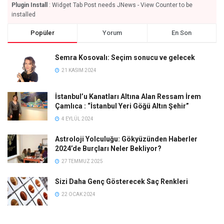
Plugin Install
: Widget Tab Post needs JNews - View Counter to be
installed
Popüler
Yorum
En Son
Semra Kosovalı: Seçim sonucu ve gelecek
21 KASIM 2024
İstanbul’u Kanatları Altına Alan Ressam İrem
Çamlıca : “İstanbul Yeri Göğü Altın Şehir”
4 EYLÜL 2024
Astroloji Yolculuğu: Gökyüzünden Haberler
2024’de Burçları Neler Bekliyor?
27 TEMMUZ 2025
Sizi Daha Genç Gösterecek Saç Renkleri
22 OCAK 2024