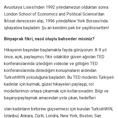
Avusturya Lisesi’nden 1992 yılındamezun olduktan sonra
London School of Economics and Political Science’dan
İktisat derecesini alıp, 1996 yılındaNew York Borsası’nda
işhayatına başladım. Şu an kendimi pek bir yaşlıhissettim!
Binyaprak fikri, nasıl oluştu bahseder misiniz?
Hikayenin başından başlamakta fayda görüyorum. 8-9 yıl
önce, açık, paylaşımcı, fikir odaklıbir güven ağıolan TED
konferanslarında izlediğim videolar ve gittiğim TED
konferanslarında dinlediğim konuşmaların ardından
TurkishWIN yolculuğuna başladım. Bu TED modelini Türkiyeli
kadınlar için kurmak, güzel hikayeleri paylaşıp, rol
modellerimizi ortaya çıkarmak için kollarısıvadım. Bilgi ve
başarıyıpaylaşmak amacından yola çıkan, hedefleri
olan kadınların birbirine güçvermesi için kurulan TurkishWIN,
İstanbul, Ankara, Zürih, Londra, New York, Boston, San