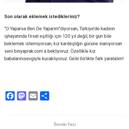
Son olarak eklemek istedikleriniz?
“O Yaparsa Ben De Yaparım”diyorsan, Türkiye’de kadının
işhayatında fırsat eşitliği için 120 yıl değil, bir gün bile
beklemek istemiyorsan, kız kardeşliğin gücüne inanıyorsan
seni binyaprak.com a bekliyoruz. Özellikle kız
babalarınısevgiyle kucaklıyoruz. Gelin birlikte fark yaratalım!
F
M
E
S
a
a
m
h
ce
st
ail
ar
b
o
e
Önceki Yazı