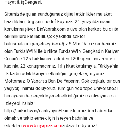
Hayat & İşDengesi.
Sitemizde şu an sunduğumuz dijital etkinlikler mulakat
hazırlıkları, değişim, hedef koymak, 21. yüzyılda insan
konularınıişliyor. BinYaprak.com a üye olan herkes bu dijital
etkinliklere katılabilir. Çok yakında sektör
bulusmalarınıgerçekleştireceğiz.5 Mart’da kızkardeşimiz
olan TurkishWIN ile birlikte TurkishWIN GençKadın Kariyer
Günün’de 125 farklıüniversiteden 1200 genc üniversiteli
kadınla, 22 konuşmacımız, 16 şirket katılımıyla, Türkiye’nin
ilk kadın odaklıkariyer etkinliğini gerçekleştiriyoruz.
Mottomuz: O Yaparsa Ben De Yaparım. Çok coşkulu bir gün
yaşıyor, ilhamla doluyoruz. Tüm gün Yeditepe Üniversitesi
himayesinde gerçekleşecek etkinliğimizi canlıyayınla da
izleyebilirsiniz:
http://turkishw.in/canliyayinEtkinliklerimizden haberdar
olmak ve takip etmek için isteyen kadınlar ve
erkekleri
www.binyaprak.com
a davet ediyoruz!