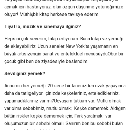
açmak için bastırıyoruz, olan özgün düşünme yeteneğimize
oluyor! Müthişbir kitap herkese tavisye ederim.
Tiyatro, müzik ve sinemaya ilginiz?
Hepsini çok severim, takip ediyorum. Buna kitap ve yemeği
de ekleyebiliriz. Uzun seneler New York’ta yaşamanın en
büyük artısızengin sanat ve entelektüel menüsüydüObur bir
çocuk gibi ben de ziyadesiyle beslendim.
Sevdiğiniz yemek?
Annemin her yemeği. 20 sene bir tanenizden uzak yaşayınca
daha da tatlıgeliyor. İçinizde keşkeleriniz, erteledikleriniz,
yapamadıklarınız var mı?Üçyaşam tutkum var: Mutlu olmak
var olma sebebimiz, mutlu olmak; Keşke dememek. Aldığım
bütün riskler keşke dememek için; Fark yaratmak- var
oluşumuzun bir sebebi olmalı. Sanırım ben bu sebebi bulan