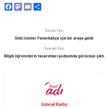
F
M
E
S
a
a
m
h
ce
st
ail
ar
b
o
e
Önceki Yazı
o
d
Ünlü İsimler Fenerbahçe için bir araya geldi
o
o
Sonraki Yazı
k
n
Bilgili öğrencilerin tasarımları podyumda görücüye çıktı
Güncel Kadın