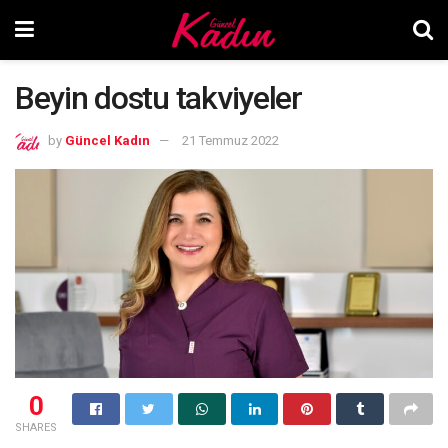
Beyin dostu takviyeler
by
Güncel Kadın
21 Temmuz 2022
0
SHARES