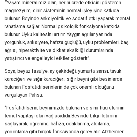
“
Yaşam mineralimiz olan, her hücrede etkisini gösteren
magnezyum, sinir sisteminin normal işleyişine katkıda
bulunur. Beyinde anksiyolitik ve sedatif etki yaparak mental
rahatlama sağlar. Normal psikolojik fonksiyona katkıda
bulunur. Uyku kalitesini artırır. Yaygın ağrılar yanında
yorgunluk, anksiyete, hafıza güçlüğü, uyku problemleri, baş
ağrısı, hiperaktivite ve dikkat eksikliği durumlarında
yatıştırıcı ve engelleyici etkiler gösterir”.
Soya, beyaz fasulye, ay çekirdeği, yumurta sarısı, tavuk
karaciğeri ve sığır karaciğeri, sığır beyni gibi besinlerde
bulunan Fosfatidilserinlerin de çok önemli olduğunu
vurgulayan Pahsa;
“Fosfatidilserin, beynimizde bulunan ve sinir hücrelerinin
temel yapıtaşı olan yağ asididir.Beyinde bilgi iletimini
sağlayarak; öğrenme, hafıza, odaklanma, algılama,
yorumlama gibi birçok fonksiyonda görev alır. Alzheimer