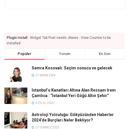
Plugin Install
: Widget Tab Post needs JNews - View Counter to be
installed
Popüler
Yorum
En Son
Semra Kosovalı: Seçim sonucu ve gelecek
21 KASIM 2024
İstanbul’u Kanatları Altına Alan Ressam İrem
Çamlıca : “İstanbul Yeri Göğü Altın Şehir”
4 EYLÜL 2024
Astroloji Yolculuğu: Gökyüzünden Haberler
2024’de Burçları Neler Bekliyor?
27 TEMMUZ 2025