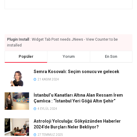
Plugin Install
: Widget Tab Post needs JNews - View Counter to be
installed
Popüler
Yorum
En Son
Semra Kosovalı: Seçim sonucu ve gelecek
21 KASIM 2024
İstanbul’u Kanatları Altına Alan Ressam İrem
Çamlıca : “İstanbul Yeri Göğü Altın Şehir”
4 EYLÜL 2024
Astroloji Yolculuğu: Gökyüzünden Haberler
2024’de Burçları Neler Bekliyor?
27 TEMMUZ 2025