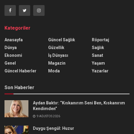
Kategoriler
Anasayfa
Güncel Sağlık
Röportaj
Dünya
Güzellik
Sağlık
Ekonomi
İş Dünyası
Sanat
Genel
Magazin
Yaşam
Güncel Haberler
Moda
Yazarlar
Son Haberler
Aydan Baktır: “Kıskanırım Seni Ben, Kıskanırım
Kendimden”
9 AĞUSTOS 2026
Duygu Şengül: Huzur