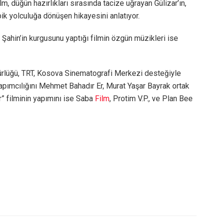
lm, düğün hazırlıkları sırasında tacize uğrayan Gülizar’ın,
k yolculuğa dönüşen hikayesini anlatıyor.
 Şahin’in kurgusunu yaptığı filmin özgün müzikleri ise
ürlüğü, TRT, Kosova Sinematografi Merkezi desteğiyle
yapımcılığını Mehmet Bahadır Er, Murat Yaşar Bayrak ortak
r” filminin yapımını ise Saba
Film
, Protim V.P., ve Plan Bee