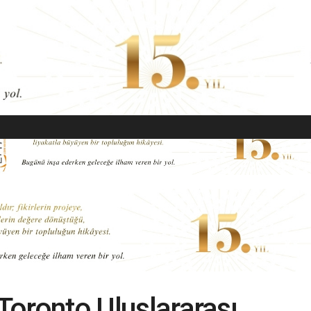
EKONOMI
MODA
GÜZELLIK
SAĞLIK
YAŞAM
SANAT
 Toronto Uluslararası