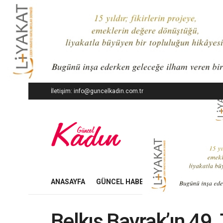
İletişim: info@guncelkadin.com.tr
ANASAYFA
GÜNCEL HABERLER
İŞ DÜNYASI
Belkıs Bayrak’ın 49.