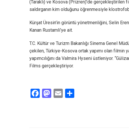
(Taraklı) ve Kosova (Prizren)’de gerçekleştirilen fi
saldırganın kim olduğunu öğrenmesiyle klostrofobi
Kürşat Üresin’in görüntü yönetmenliğini, Selin Eren
Kanan Rustamli’ye ait.
T.C. Kültür ve Turizm Bakanlığı Sinema Genel Müd
çekilen, Türkiye-Kosova ortak yapımı olan filmin 
yapımcılığını da Valmira Hyseni üstleniyor. “Güliza
Films gerçekleştiriyor.
F
M
E
S
a
a
m
h
ce
st
ail
ar
b
o
e