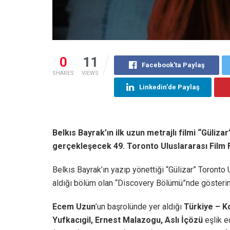
0
11
Facebook'ta Paylaş
SHARES
VIEWS
Linkedin'de Paylaş
Belkıs Bayrak’ın ilk uzun metrajlı filmi “Güliza
gerçekleşecek 49. Toronto Uluslararası Film F
Belkıs Bayrak’ın yazıp yönettiği “Gülizar” Toronto Ul
aldığı bölüm olan “Discovery Bölümü”nde gösterimi
Ecem Uzun
’un başrolünde yer aldığı
Türkiye – 
Yufkacıgil, Ernest Malazogu, Aslı İçözü
eşlik e