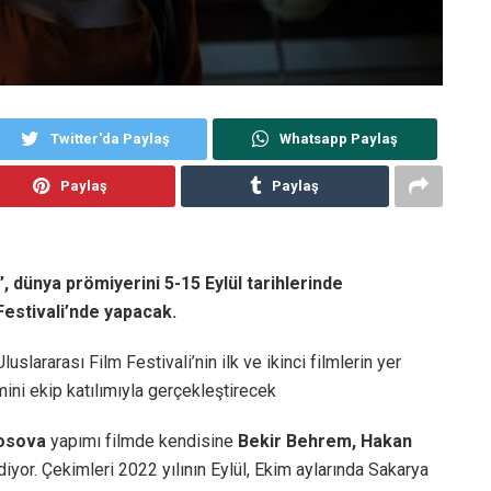
Twitter'da Paylaş
Whatsapp Paylaş
Paylaş
Paylaş
r”, dünya prömiyerini 5-15 Eylül tarihlerinde
estivali’nde yapacak.
uslararası Film Festivali’nin ilk ve ikinci filmlerin yer
ni ekip katılımıyla gerçekleştirecek
Kosova
yapımı filmde kendisine
Bekir Behrem, Hakan
diyor. Çekimleri 2022 yılının Eylül, Ekim aylarında Sakarya