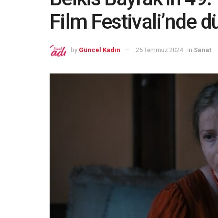
Film Festivali’nde 
by
Güncel Kadın
25 Temmuz 2024
in
Sanat