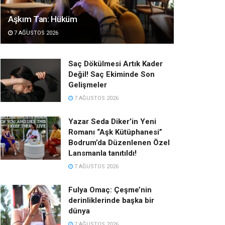
Aşkım Tan: Hüküm
7 AĞUSTOS 2026
Saç Dökülmesi Artık Kader
Değil! Saç Ekiminde Son
Gelişmeler
7 AĞUSTOS 2026
Yazar Seda Diker’in Yeni
Romanı “Aşk Kütüphanesi”
Bodrum’da Düzenlenen Özel
Lansmanla tanıtıldı!
7 AĞUSTOS 2026
Fulya Omaç: Çeşme’nin
derinliklerinde başka bir
dünya
7 AĞUSTOS 2026