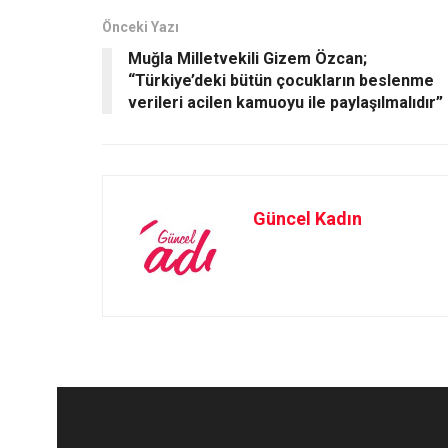
o
d
o
o
Önceki Yazı
Muğla Milletvekili Gizem Özcan;
k
n
“Türkiye’deki bütün çocukların beslenme
verileri acilen kamuoyu ile paylaşılmalıdır”
Güncel Kadın