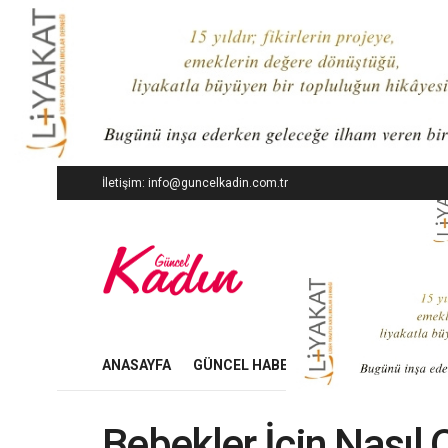
İletişim: info@guncelkadin.com.tr
ANASAYFA
GÜNCEL HABERLER
İŞ DÜNYASI
Bebekler İçin Nasıl