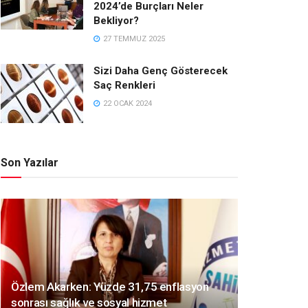
2024’de Burçları Neler
Bekliyor?
27 TEMMUZ 2025
Sizi Daha Genç Gösterecek
Saç Renkleri
22 OCAK 2024
Son Yazılar
Özlem Akarken: Yüzde 31,75 enflasyon
sonrası sağlık ve sosyal hizmet