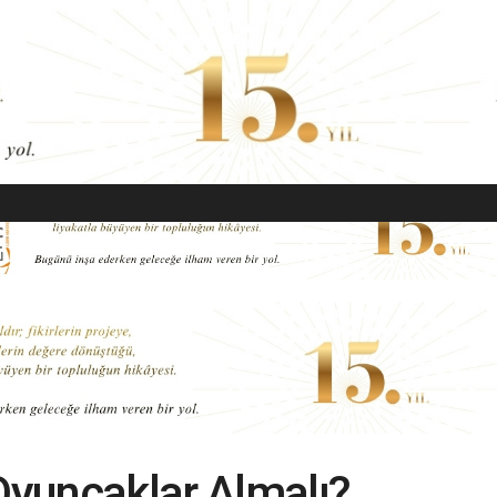
EKONOMI
MODA
GÜZELLIK
SAĞLIK
YAŞAM
SANAT
 Oyuncaklar Almalı?