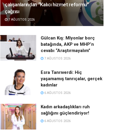
çalışanlarından “Kalıcı hizmet reformu”
çağrısı
7 AĞUSTOS 2026
Gülcan Kış: Mlyonlar borç
batağında, AKP ve MHP’n
cevabı “Araştırmayalım”
7 AĞUSTOS 2026
Esra Tanrıverdi: Hiç
yaşamamış tanrıçalar, gerçek
kadınlar
6 AĞUSTOS 2026
Kadın arkadaşlıkları ruh
sağlığını güçlendiriyor!
6 AĞUSTOS 2026